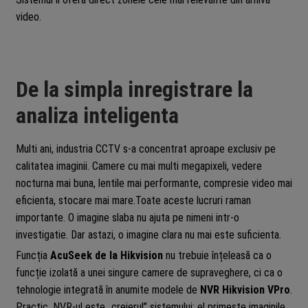
video.
De la simpla inregistrare la
analiza inteligenta
Multi ani, industria CCTV s-a concentrat aproape exclusiv pe
calitatea imaginii. Camere cu mai multi megapixeli, vedere
nocturna mai buna, lentile mai performante, compresie video mai
eficienta, stocare mai mare.Toate aceste lucruri raman
importante. O imagine slaba nu ajuta pe nimeni intr-o
investigatie. Dar astazi, o imagine clara nu mai este suficienta.
Funcția
AcuSeek de la Hikvision
nu trebuie înțeleasă ca o
funcție izolată a unei singure camere de supraveghere, ci ca o
tehnologie integrată în anumite modele de
NVR Hikvision VPro
.
Practic, NVR-ul este „creierul” sistemului: el primește imaginile