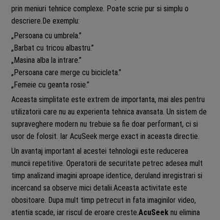
prin meniuri tehnice complexe. Poate scrie pur si simplu o
descriere.De exemplu:
„Persoana cu umbrela.”
„Barbat cu tricou albastru.”
„Masina alba la intrare.”
„Persoana care merge cu bicicleta.”
„Femeie cu geanta rosie.”
Aceasta simplitate este extrem de importanta, mai ales pentru
utilizatorii care nu au experienta tehnica avansata. Un sistem de
supraveghere modern nu trebuie sa fie doar performant, ci si
usor de folosit. Iar AcuSeek merge exact in aceasta directie.
Un avantaj important al acestei tehnologii este reducerea
muncii repetitive. Operatorii de securitate petrec adesea mult
timp analizand imagini aproape identice, deruland inregistrari si
incercand sa observe mici detalii.Aceasta activitate este
obositoare. Dupa mult timp petrecut in fata imaginilor video,
atentia scade, iar riscul de eroare creste.
AcuSeek
nu elimina