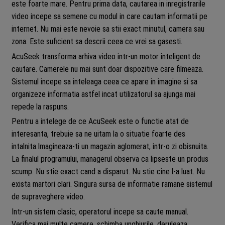
este foarte mare. Pentru prima data, cautarea in inregistrarile
video incepe sa semene cu modul in care cautam informatii pe
internet. Nu mai este nevoie sa stii exact minutul, camera sau
zona. Este suficient sa descrii ceea ce vrei sa gasesti.
AcuSeek transforma arhiva video intr-un motor inteligent de
cautare. Camerele nu mai sunt doar dispozitive care filmeaza.
Sistemul incepe sa inteleaga ceea ce apare in imagine si sa
organizeze informatia astfel incat utilizatorul sa ajunga mai
repede la raspuns.
Pentru a intelege de ce AcuSeek este o functie atat de
interesanta, trebuie sa ne uitam la o situatie foarte des
intalnita.Imagineaza-ti un magazin aglomerat, intr-o zi obisnuita.
La finalul programului, managerul observa ca lipseste un produs
scump. Nu stie exact cand a disparut. Nu stie cine l-a luat. Nu
exista martori clari. Singura sursa de informatie ramane sistemul
de supraveghere video.
Intr-un sistem clasic, operatorul incepe sa caute manual.
Verifica mai multe camere, schimba unghiurile, deruleaza