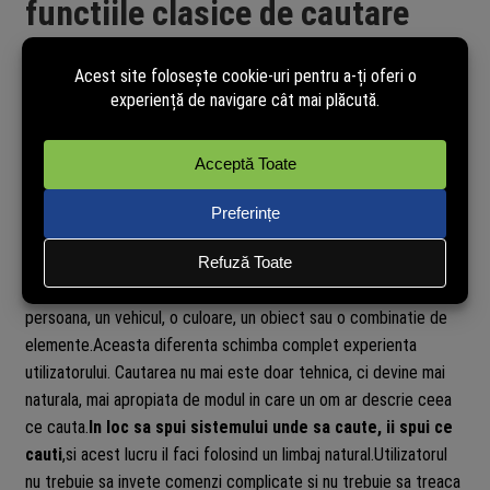
functiile clasice de cautare
Multe sisteme CCTV au avut deja functii de cautare inteligenta,
dar acestea erau, de cele mai multe ori, limitate. Utilizatorul
putea cauta dupa detectie de miscare, putea selecta o zona din
imagine sau putea filtra anumite momente in functie de
evenimente simple.Aceste functii sunt utile, dar nu inteleg cu
adevarat continutul scenei.
AcuSeek merge mai departe, pentru ca foloseste inteligenta
artificiala pentru a interpreta ceea ce se afla in imagine. Nu
cauta doar miscare. Incearca sa inteleaga daca in scena apare o
persoana, un vehicul, o culoare, un obiect sau o combinatie de
elemente.Aceasta diferenta schimba complet experienta
utilizatorului. Cautarea nu mai este doar tehnica, ci devine mai
naturala, mai apropiata de modul in care un om ar descrie ceea
ce cauta.
In loc sa spui sistemului unde sa caute, ii spui ce
cauti
,si acest lucru il faci folosind un limbaj natural.Utilizatorul
nu trebuie sa invete comenzi complicate si nu trebuie sa treaca