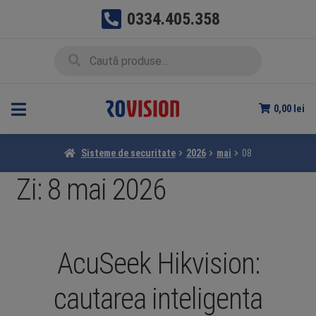
0334.405.358
Sari
Sari
Caută
Caută
la
la
după:
navigare
conținut
0,00
lei
Sisteme de securitate
2026
mai
08
Zi:
8 mai 2026
AcuSeek Hikvision:
cautarea inteligenta