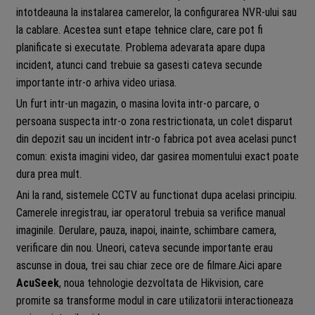
intotdeauna la instalarea camerelor, la configurarea NVR-ului sau
la cablare. Acestea sunt etape tehnice clare, care pot fi
planificate si executate. Problema adevarata apare dupa
incident, atunci cand trebuie sa gasesti cateva secunde
importante intr-o arhiva video uriasa.
Un furt intr-un magazin, o masina lovita intr-o parcare, o
persoana suspecta intr-o zona restrictionata, un colet disparut
din depozit sau un incident intr-o fabrica pot avea acelasi punct
comun: exista imagini video, dar gasirea momentului exact poate
dura prea mult.
Ani la rand, sistemele CCTV au functionat dupa acelasi principiu.
Camerele inregistrau, iar operatorul trebuia sa verifice manual
imaginile. Derulare, pauza, inapoi, inainte, schimbare camera,
verificare din nou. Uneori, cateva secunde importante erau
ascunse in doua, trei sau chiar zece ore de filmare.Aici apare
AcuSeek
, noua tehnologie dezvoltata de Hikvision, care
promite sa transforme modul in care utilizatorii interactioneaza