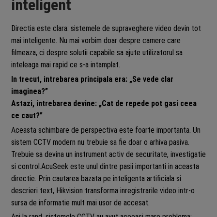
inteligent
Directia este clara: sistemele de supraveghere video devin tot
mai inteligente. Nu mai vorbim doar despre camere care
filmeaza, ci despre solutii capabile sa ajute utilizatorul sa
inteleaga mai rapid ce s-a intamplat.
In trecut, intrebarea principala era: „Se vede clar
imaginea?”
Astazi, intrebarea devine: „Cat de repede pot gasi ceea
ce caut?”
Aceasta schimbare de perspectiva este foarte importanta. Un
sistem CCTV modern nu trebuie sa fie doar o arhiva pasiva.
Trebuie sa devina un instrument activ de securitate, investigatie
si control.AcuSeek este unul dintre pasii importanti in aceasta
directie. Prin cautarea bazata pe inteligenta artificiala si
descrieri text, Hikvision transforma inregistrarile video intr-o
sursa de informatie mult mai usor de accesat.
Ani la rand, sistemele CCTV au avut aceeasi mare problema: