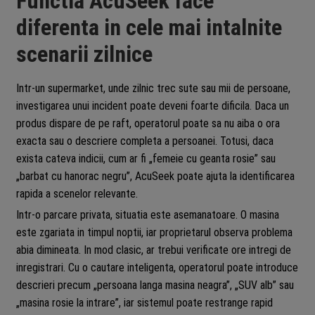
Functia AcuSeek face
diferenta in cele mai intalnite
scenarii zilnice
Intr-un supermarket, unde zilnic trec sute sau mii de persoane,
investigarea unui incident poate deveni foarte dificila. Daca un
produs dispare de pe raft, operatorul poate sa nu aiba o ora
exacta sau o descriere completa a persoanei. Totusi, daca
exista cateva indicii, cum ar fi „femeie cu geanta rosie” sau
„barbat cu hanorac negru”, AcuSeek poate ajuta la identificarea
rapida a scenelor relevante.
Intr-o parcare privata, situatia este asemanatoare. O masina
este zgariata in timpul noptii, iar proprietarul observa problema
abia dimineata. In mod clasic, ar trebui verificate ore intregi de
inregistrari. Cu o cautare inteligenta, operatorul poate introduce
descrieri precum „persoana langa masina neagra”, „SUV alb” sau
„masina rosie la intrare”, iar sistemul poate restrange rapid