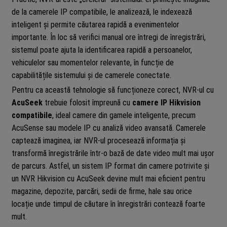
de la camerele IP compatibile, le analizează, le indexează
inteligent și permite căutarea rapidă a evenimentelor
importante. În loc să verifici manual ore întregi de înregistrări,
sistemul poate ajuta la identificarea rapidă a persoanelor,
vehiculelor sau momentelor relevante, în funcție de
capabilitățile sistemului și de camerele conectate.
Pentru ca această tehnologie să funcționeze corect, NVR-ul cu
AcuSeek
trebuie folosit împreună cu
camere IP Hikvision
compatibile
, ideal camere din gamele inteligente, precum
AcuSense sau modele IP cu analiză video avansată. Camerele
captează imaginea, iar NVR-ul procesează informația și
transformă înregistrările într-o bază de date video mult mai ușor
de parcurs. Astfel, un sistem IP format din camere potrivite și
un NVR Hikvision cu AcuSeek devine mult mai eficient pentru
magazine, depozite, parcări, sedii de firme, hale sau orice
locație unde timpul de căutare în înregistrări contează foarte
mult.