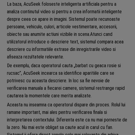
La baza, AcuSeek foloseste inteligenta artificiala pentru a
analiza continutul video si pentru a crea informatii inteligente
despre ceea ce apare in imagini. Sistemul poate recunoaste
persoane, vehicule, culori, articole vestimentare, accesorii,
obiecte sau anumite actiuni vizibile in scena.Atunci cand
utilizatorul introduce o descriere text, sistemul compara acea
descriere cu informatiile extrase din inregistrarile video si
afiseaza rezultatele relevante.
De exemplu, daca operatorul cauta „barbat cu geaca rosie si
rucsac”, AcuSeek incearca sa identifice aparitiile care se
potrivesc cu aceasta descriere. In loc sa fie nevoie de
verificarea manuala a fiecarei camere, sistemul restrange rapid
cautarea la momentele care merita analizate.
Aceasta nu inseamna ca operatorul dispare din proces. Rolul lui
ramane important, mai ales pentru verificarea finala si
interpretarea contextului. Diferenta este ca nu mai porneste de
la zero. Nu mai este obligat sa caute acul in carul cu fan.
Sistemul ii ofera direct zonele cele mai relevante din arhiva