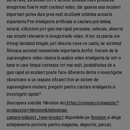
inregistrau foarte mult continut video, dar gasirea unui incident
important putea dura prea mult.AcuSeek schimba aceasta
experienta.Prin inteligenta artificiala si cautare prin limbaj
natural, utilizatorii pot gasi mai rapid persoane, vehicule, obiecte
sau situatii relevante in inregistrarile video. In loc sa piarda ore
intregi deruland imagini, pot descrie ceea ce cauta, iar sistemul
filtreaza automat momentele importante.Astfel, trecem de la
supraveghere video clasica la analiza video inteligenta.Iar intr-o
lume in care timpul conteaza tot mai mult, posibilitatea de a
gasi rapid un incident poate face diferenta dintre o investigatie
obositoare si un raspuns eficient.Vrei un sistem de
supraveghere modern, pregatit pentru cautare inteligenta si
investigatii rapide?
Descopera solutiile Hikvision aici,
https://rovision.ro/magazin/?
producatori=hikvision&tehnologie-
camera=ip&post_type=product
disponibile pe
Rovision
si alege
echipamente potrivite pentru magazine, depozite, parcari,