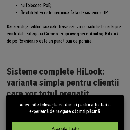
nu folosesc PoE;
flexibilitatea este mai mica fata de sistemele IP.
Daca ai deja cabluri coaxiale trase sau vrei o solutie buna la pret
controlat, categoria
Camere supraveghere Analog HiLook
de pe Rovision.ro este un punct bun de pornire.
Sisteme complete HiLook:
varianta simpla pentru clientii
care vor totul pregatit
Un sistem complet HiLook este alegerea potrivita cand nu vrei
sa alegi separat fiecare componenta. In loc sa cumperi individual
camere, DVR/NVR, surse, cabluri si accesorii, poti alege un kit
pregatit pentru instalare.Aceasta varianta este foarte utila