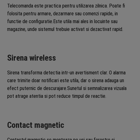
Telecomanda este practica pentru utilizarea zilnica. Poate fi
folosita pentru armare, dezarmare sau comenzi rapide, in
functie de configuratie.Este utila mai ales in locuinte sau
magazine, unde sistemul trebuie activat si dezactivat rapid.
Sirena wireless
Sirena transforma detectia intr-un avertisment clar. O alarma
care trimite doar notificari este utila, dar o sirena adauga un
efect puternic de descurajare.Sunetul si semnalizarea vizuala
pot atrage atentia si pot reduce timpul de reactie.
Contact magnetic
Contactul magnetic se monteaza pe usi sau ferestre si