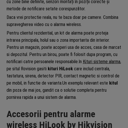
cu zone bine definite, senzori montați în poziții corecte și
metode de notificare setate corespunzător.
Daca vrei protectie reala, nu te baza doar pe camere. Combina
supravegherea video cu o alarma wireless.
Pentru clientul rezidential, un kit de alarma poate proteja
intrarea principala, holul sau o zona importanta din interior.
Pentru un magazin, poate acoperi usa de acces, casa de marcat
si depozitul. Pentru un birou, poate fi folosit dupa program, cu
notificari catre persoanele responsabile.In
Kituri sisteme alarma
,
pe situl Rovision gasiti
kituri HiLook
care includ centrala,
tastatura, sirena, detector PIR, contact magnetic si control de
pe mobil, in functie de varianta.Un exemplu relevant este
kitul
din poza de mai jos, gandit ca o solutie completa pentru
pornirea rapida a unui sistem de alarma.
Accesorii pentru alarme
wireless HiLook by Hikvision