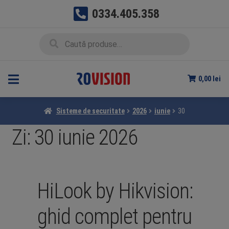
0334.405.358
Sari
Sari
Caută
Caută
la
la
după:
navigare
conținut
0,00
lei
Sisteme de securitate
2026
iunie
30
Zi:
30 iunie 2026
HiLook by Hikvision:
ghid complet pentru