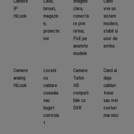
Camere
Case,
Imagine
Cand
IP
birouri,
clara,
vrei un
HiLook
magazin
conecta
sistem
e,
re prin
modern,
proiecte
retea,
stabil si
noi
PoE pe
usor de
anumite
extins
modele
Camere
Locatii
Camere
Cand ai
analog
cu
Turbo
deja
HiLook
cablare
HD
cabluri
coaxiala
compati
trase
sau
bile cu
sau vrei
buget
DVR
costuri
controla
mai mici
t