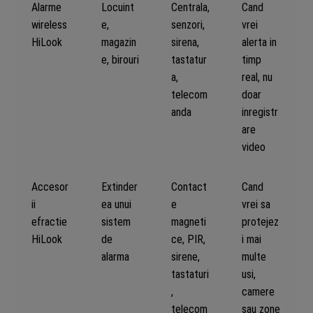
Alarme
Locuint
Centrala,
Cand
wireless
e,
senzori,
vrei
HiLook
magazin
sirena,
alerta in
e, birouri
tastatur
timp
a,
real, nu
telecom
doar
anda
inregistr
are
video
Accesor
Extinder
Contact
Cand
ii
ea unui
e
vrei sa
efractie
sistem
magneti
protejez
HiLook
de
ce, PIR,
i mai
alarma
sirene,
multe
tastaturi
usi,
,
camere
telecom
sau zone