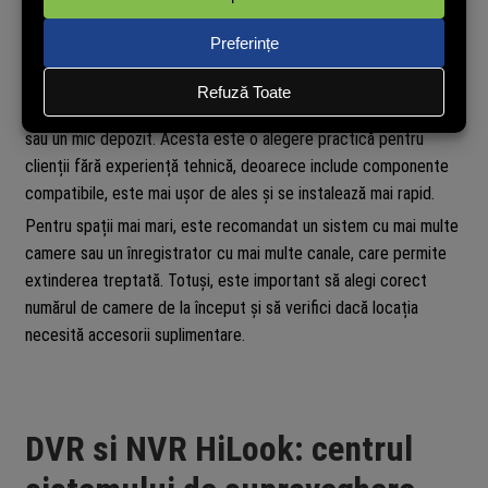
pentru clienti rezidentiali, magazine mici, birouri sau spatii unde
configuratia nu este foarte complexa.
Un kit de bază HiLook poate fi suficient pentru o casă mică, un
apartament, un magazin de cartier, o recepție, o zonă de acces
sau un mic depozit. Acesta este o alegere practică pentru
clienții fără experiență tehnică, deoarece include componente
compatibile, este mai ușor de ales și se instalează mai rapid.
Pentru spații mai mari, este recomandat un sistem cu mai multe
camere sau un înregistrator cu mai multe canale, care permite
extinderea treptată. Totuși, este important să alegi corect
numărul de camere de la început și să verifici dacă locația
necesită accesorii suplimentare.
DVR si NVR HiLook: centrul