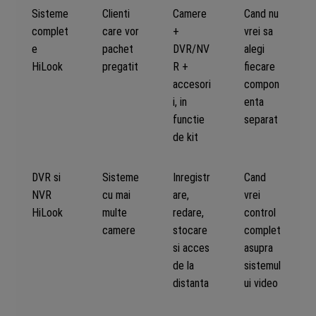
Sisteme
Clienti
Camere
Cand nu
complet
care vor
+
vrei sa
e
pachet
DVR/NV
alegi
HiLook
pregatit
R +
fiecare
accesori
compon
i, in
enta
functie
separat
de kit
DVR si
Sisteme
Inregistr
Cand
NVR
cu mai
are,
vrei
HiLook
multe
redare,
control
camere
stocare
complet
si acces
asupra
de la
sistemul
distanta
ui video