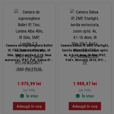
Camera de supraveghere Bullet
Camera Dahua IP, 2MP, Starlight,
IP, Tioc, Lumina Alba 40m, IR
lentila motorizata, zoom optic
50m, 5MP, Lentila 2.7-13.5mm
4x, 4.1-16.4mm, IR 50m IP67,
motorizat, IP67, PoE, Dahua IPC-
PoE+, MicroSD, IK10, IPC-
HFW3549T1-ZAS-PV-27135
HDBW8232E-ZE
PRP: 2862.86 lei
1.975,99
lei
1.988,47
lei
(cu TVA)
(cu TVA)
În stoc
În stoc
Adaugă în coș
Adaugă în coș