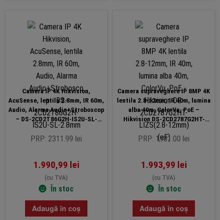
Camera IP 4K Hikvision,
Camera supraveghere IP 8MP 4K
AcuSense, lentila 2.8mm, IR 60m,
lentila 2.8-12mm, IR 40m, lumina
Audio, Alarma Audio+Stroboscop
alba 40m, ColorVu, PoE –
– DS-2CD2T86G2H-IS2U-SL-
Hikvision DS-2CD2787G2HT-
2.8mm
LIZS(2.8-12mm)(eF)
PRP: 2311.99 lei
PRP: 1981.00 lei
1.990,99
lei
1.993,99
lei
(cu TVA)
(cu TVA)
În stoc
În stoc
Adaugă în coș
Adaugă în coș