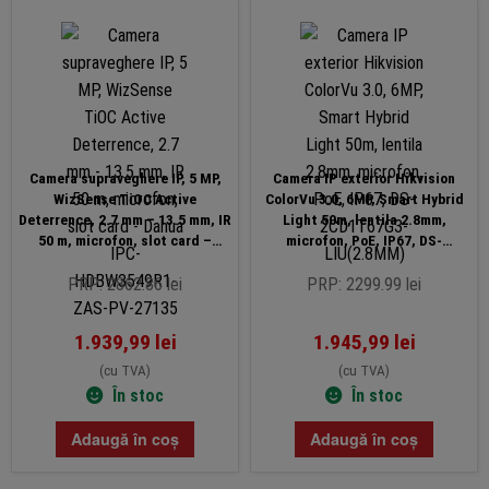
Camera supraveghere IP, 5 MP,
Camera IP exterior Hikvision
WizSense TiOC Active
ColorVu 3.0, 6MP, Smart Hybrid
Deterrence, 2.7 mm – 13.5 mm, IR
Light 50m, lentila 2.8mm,
50 m, microfon, slot card –
microfon, PoE, IP67, DS-
Dahua IPC-HDBW3549R1-ZAS-PV-
2CD1T67G3-LIU(2.8MM)
27135
PRP: 2862.86 lei
PRP: 2299.99 lei
1.939,99
lei
1.945,99
lei
(cu TVA)
(cu TVA)
În stoc
În stoc
Adaugă în coș
Adaugă în coș