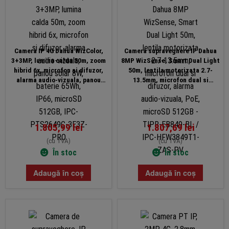
Camera IP 4G Dahua WizColor,
Camera supraveghere IP Dahua
3+3MP, lumina calda 50m, zoom
8MP WizSense, Smart Dual Light
hibrid 6x, microfon si difuzor,
50m, lentila motorizata 2.7-
alarma audio-vizuala, panou
13.5mm, microfon dual si
solar 8W, baterie 65Wh, IP66,
difuzor, alarma audio-vizuala,
microSD 512GB, IPC-PTS2649C-
PoE, microSD 512GB – TIPR-
3E3Z-PRO
EB849-BL / IPC-HFW3849T1-ZAS-
PV
1.805,99
lei
1.807,69
lei
(cu TVA)
(cu TVA)
În stoc
În stoc
Adaugă în coș
Adaugă în coș