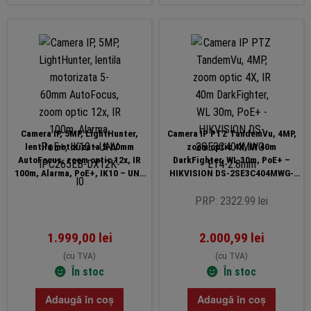
Camera IP, 5MP, LightHunter,
Camera IP PTZ TandemVu, 4MP,
lentila motorizata 5-60mm
zoom optic 4X, IR 40m
AutoFocus, zoom optic 12x, IR
DarkFighter, WL 30m, PoE+ –
100m, Alarma, PoE+, IK10 – UNV
HIKVISION DS-2SE3C404MWG-
IPC265EB-DX12K-I0
E14-2.8mm
PRP: 2322.99 lei
1.999,00
lei
2.000,99
lei
(cu TVA)
(cu TVA)
În stoc
În stoc
Adaugă în coș
Adaugă în coș