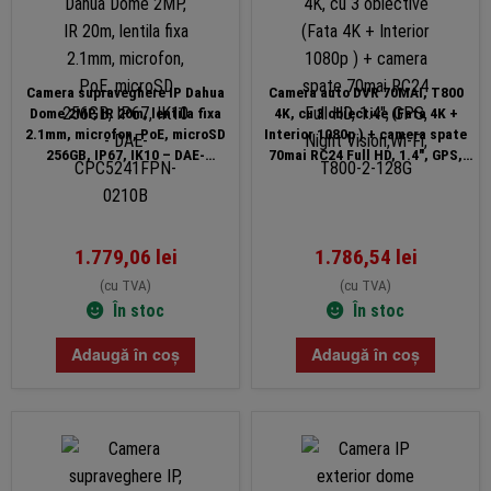
Camera supraveghere IP Dahua
Camera auto DVR 70MAI, T800
Dome 2MP, IR 20m, lentila fixa
4K, cu 3 obiective (Fata 4K +
2.1mm, microfon, PoE, microSD
Interior 1080p ) + camera spate
256GB, IP67, IK10 – DAE-
70mai RC24 Full HD, 1.4″, GPS,
CPC5241FPN-0210B
Night Vision,Wi-Fi, T800-2-128G
1.779,06
lei
1.786,54
lei
(cu TVA)
(cu TVA)
În stoc
În stoc
Adaugă în coș
Adaugă în coș