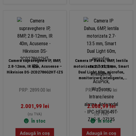
Camera supraveghere IP, 8MP,
Camera IP Dahua, 6MP, lentila
2.8-12mm, IR 40m, Acusense –
motorizata 2.7-13.5 mm, Smart
Hikvision DS-2CD2786G2HT-IZS
Dual Light 60m, microfon,
monitorizare inteligenta,
AcuPick, WizSense,
Intrare/iesire alarma, Antivandal
PRP: 2899.00 lei
PRP: 2299.00 lei
– IPC-HFW3649T-ZAS-IL-27135
2.001,99
lei
2.008,99
lei
(cu TVA)
(cu TVA)
În stoc
În stoc
Adaugă în coș
Adaugă în coș