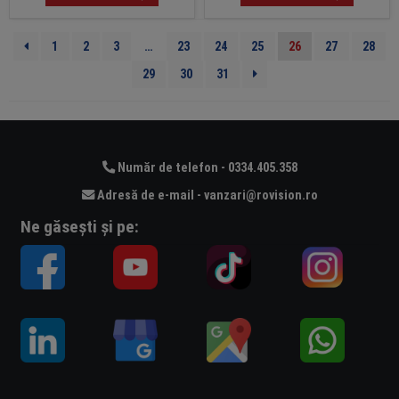
1
2
3
…
23
24
25
26
27
28
29
30
31
Număr de telefon - 0334.405.358
Adresă de e-mail - vanzari@rovision.ro
Ne găsești și pe: