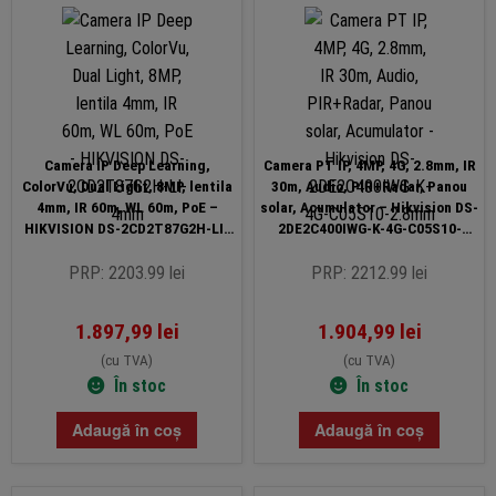
Camera IP Deep Learning,
Camera PT IP, 4MP, 4G, 2.8mm, IR
ColorVu, Dual Light, 8MP, lentila
30m, Audio, PIR+Radar, Panou
4mm, IR 60m, WL 60m, PoE –
solar, Acumulator – Hikvision DS-
HIKVISION DS-2CD2T87G2H-LI-
2DE2C400IWG-K-4G-C05S10-
4mm
2.8mm
PRP: 2203.99 lei
PRP: 2212.99 lei
1.897,99
lei
1.904,99
lei
(cu TVA)
(cu TVA)
În stoc
În stoc
Adaugă în coș
Adaugă în coș