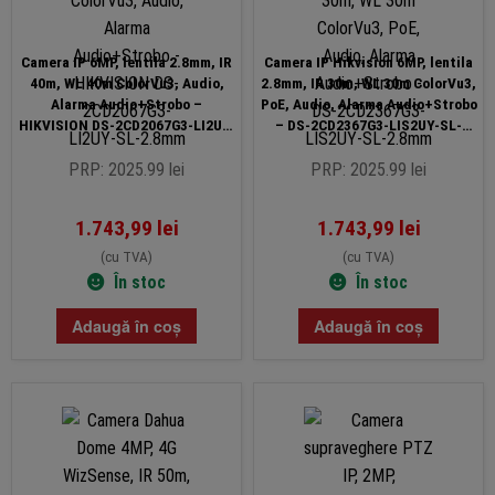
Camera IP 6MP, lentila 2.8mm, IR
Camera IP Hikvision 6MP, lentila
40m, WL 40m ColorVu3, Audio,
2.8mm, IR 30m, WL 30m ColorVu3,
Alarma Audio+Strobo –
PoE, Audio, Alarma Audio+Strobo
HIKVISION DS-2CD2067G3-LI2UY-
– DS-2CD2367G3-LIS2UY-SL-
SL-2.8mm
2.8mm
PRP: 2025.99 lei
PRP: 2025.99 lei
1.743,99
lei
1.743,99
lei
(cu TVA)
(cu TVA)
În stoc
În stoc
Adaugă în coș
Adaugă în coș