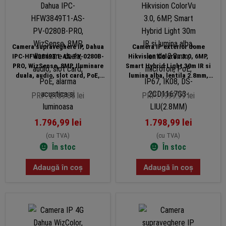
Camera supraveghere IP, Dahua
Camera IP exterior dome
IPC-HFW3849T1-AS-PV-0280B-
Hikvision ColorVu 3.0, 6MP,
PRO, WizSense, 8MP, Iluminare
Smart Hybrid Light 30m IR si
duala, audio, slot card, PoE,
lumina alba, lentila 2.8mm,
alarma acustica si luminoasa
microfon, PoE, IP67, IK08, DS-
2CD1167G3-LIU(2.8MM)
PRP: 2159.85 lei
PRP: 1999.99 lei
1.796,99
lei
1.798,99
lei
(cu TVA)
(cu TVA)
În stoc
În stoc
Adaugă în coș
Adaugă în coș