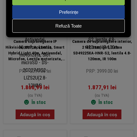
Camera supraveghere IP
Camera de supraveghere interior,
Hikvision, 4MP, AcuSense, Smart
2 MP, Starlight, Dahua
Hybrid Light 40m, Antivandal,
SD49225XA-HNR-S2, lentila 4.8-
Microfon, Lentila motorizata,
120mm, IR 100m
Slot microSD – DS-2CD2743G2-
LIZS2U(2.8-12MM)
PRP: 2399.00 lei
PRP: 3999.00 lei
1.866,99
lei
1.877,91
lei
(cu TVA)
(cu TVA)
În stoc
În stoc
Adaugă în coș
Adaugă în coș