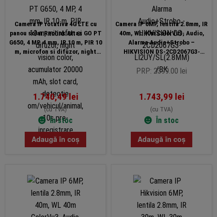
Camera IP rotativa 4G LTE cu
Camera IP 6MP, lentila 2.8mm, IR
panou solar Reolink Altas GO PT
40m, WL 40m ColorVu3, Audio,
G650, 4 MP, 4 mm, IR 10 m, PIR 10
Alarma Audio+Strobo –
m, microfon si difuzor, night
HIKVISION DS-2CD2067G3-
vision color, acumulator 20000
LI2UY/SL(2.8MM)/BK
mAh, slot card, detectie
PRP: 2399.00 lei
om/vehicul/animal, 10s pre-
inregistrare
1.740,49
lei
1.743,99
lei
(cu TVA)
(cu TVA)
În stoc
În stoc
Adaugă în coș
Adaugă în coș