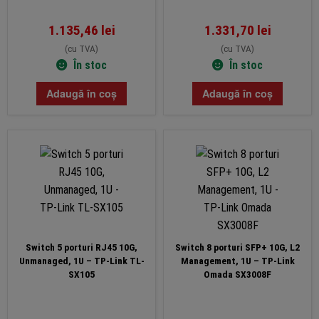
1.135,46
lei
1.331,70
lei
(cu TVA)
(cu TVA)
În stoc
În stoc
Adaugă în coș
Adaugă în coș
Switch 5 porturi RJ45 10G,
Switch 8 porturi SFP+ 10G, L2
Unmanaged, 1U – TP-Link TL-
Management, 1U – TP-Link
SX105
Omada SX3008F