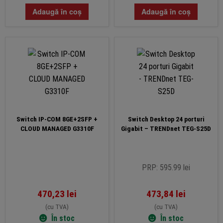
Adaugă în coș
Adaugă în coș
Switch IP-COM 8GE+2SFP +
Switch Desktop 24 porturi
CLOUD MANAGED G3310F
Gigabit – TRENDnet TEG-S25D
PRP: 595.99 lei
470,23
lei
473,84
lei
(cu TVA)
(cu TVA)
În stoc
În stoc