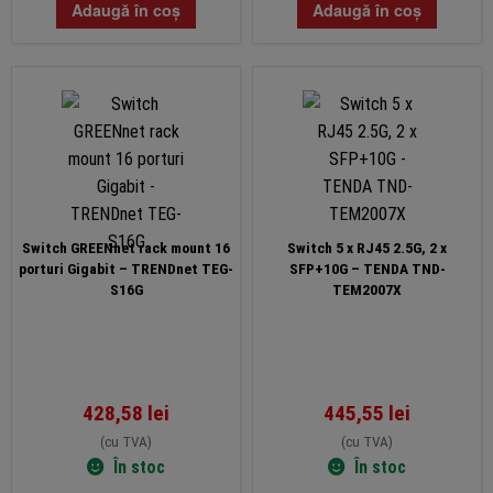
Adaugă în coș
Adaugă în coș
Switch GREENnet rack mount 16
Switch 5 x RJ45 2.5G, 2 x
porturi Gigabit – TRENDnet TEG-
SFP+10G – TENDA TND-
S16G
TEM2007X
428,58
lei
445,55
lei
(cu TVA)
(cu TVA)
În stoc
În stoc