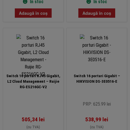
În stoc
În stoc
Adaugă în coș
Adaugă în coș
Switch 16 porturi RJ45 Gigabit,
Switch 16 porturi Gigabit –
L2 Cloud Management – Ruijie
HIKVISION DS-3E0516-E
RG-ES216GC-V2
PRP: 625.99 lei
505,34
lei
538,99
lei
(cu TVA)
(cu TVA)