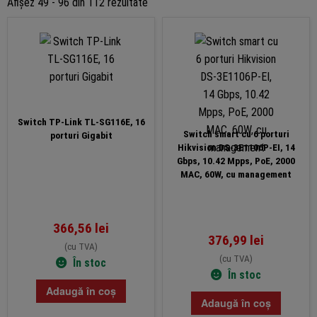
Sortat
Afișez 49 - 96 din 112 rezultate
după
preț:
de
la
mic
la
Switch TP-Link TL-SG116E, 16
mare
Switch smart cu 6 porturi
porturi Gigabit
Hikvision DS-3E1106P-EI, 14
Gbps, 10.42 Mpps, PoE, 2000
MAC, 60W, cu management
366,56
lei
376,99
lei
(cu TVA)
(cu TVA)
În stoc
În stoc
Adaugă în coș
Adaugă în coș