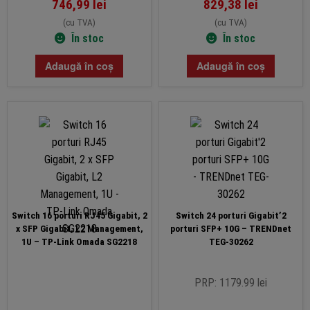
746,99
lei
829,38
lei
(cu TVA)
(cu TVA)
În stoc
În stoc
Adaugă în coș
Adaugă în coș
Switch 16 porturi RJ45 Gigabit, 2
Switch 24 porturi Gigabit’2
x SFP Gigabit, L2 Management,
porturi SFP+ 10G – TRENDnet
1U – TP-Link Omada SG2218
TEG-30262
PRP: 1179.99 lei