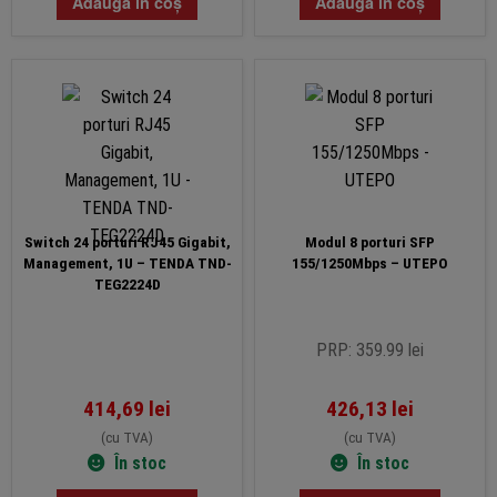
Adaugă în coș
Adaugă în coș
Switch 24 porturi RJ45 Gigabit,
Modul 8 porturi SFP
Management, 1U – TENDA TND-
155/1250Mbps – UTEPO
TEG2224D
PRP: 359.99 lei
414,69
lei
426,13
lei
(cu TVA)
(cu TVA)
În stoc
În stoc