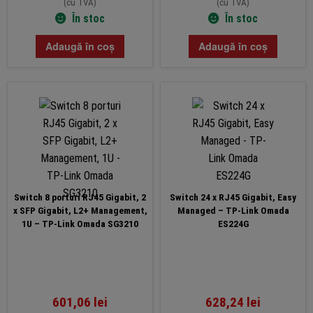
(cu TVA)
(cu TVA)
În stoc
În stoc
Adaugă în coș
Adaugă în coș
Switch 8 porturi RJ45 Gigabit, 2
Switch 24 x RJ45 Gigabit, Easy
x SFP Gigabit, L2+ Management,
Managed – TP-Link Omada
1U – TP-Link Omada SG3210
ES224G
601,06
lei
628,24
lei