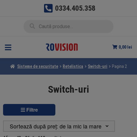
0334.405.358
Sari
Sari
Caută
Caută
la
la
după:
navigare
conținut
0,00
lei
Sisteme de securitate
Retelistica
Switch-uri
Pagina 2
Switch-uri
Filtre