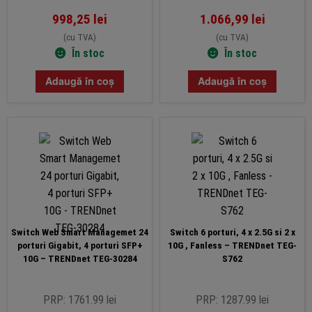
998,25
lei
1.066,99
lei
(cu TVA)
(cu TVA)
În stoc
În stoc
Adaugă în coș
Adaugă în coș
Switch Web Smart Managemet 24
Switch 6 porturi, 4 x 2.5G si 2 x
porturi Gigabit, 4 porturi SFP+
10G , Fanless – TRENDnet TEG-
10G – TRENDnet TEG-30284
S762
PRP: 1761.99 lei
PRP: 1287.99 lei