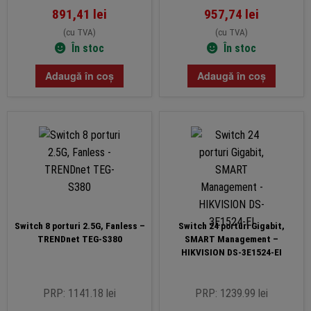
891,41
lei
957,74
lei
(cu TVA)
(cu TVA)
În stoc
În stoc
Adaugă în coș
Adaugă în coș
Switch 8 porturi 2.5G, Fanless –
Switch 24 porturi Gigabit,
TRENDnet TEG-S380
SMART Management –
HIKVISION DS-3E1524-EI
PRP: 1141.18 lei
PRP: 1239.99 lei