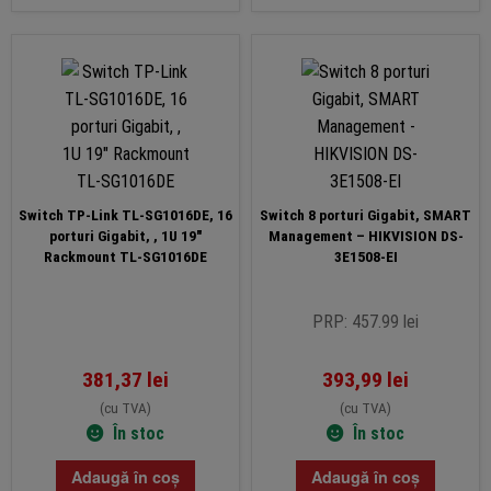
Switch TP-Link TL-SG1016DE, 16
Switch 8 porturi Gigabit, SMART
porturi Gigabit, , 1U 19″
Management – HIKVISION DS-
Rackmount TL-SG1016DE
3E1508-EI
PRP: 457.99 lei
381,37
lei
393,99
lei
(cu TVA)
(cu TVA)
În stoc
În stoc
Adaugă în coș
Adaugă în coș