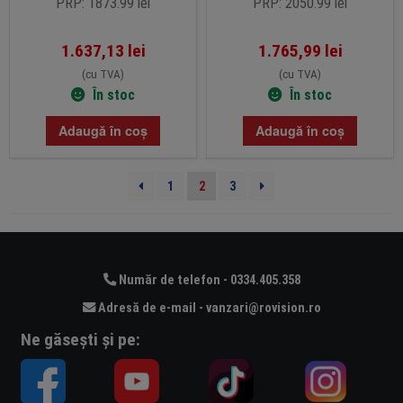
PRP: 1873.99 lei
PRP: 2050.99 lei
1.637,13
lei
1.765,99
lei
(cu TVA)
(cu TVA)
În stoc
În stoc
Adaugă în coș
Adaugă în coș
1
2
3
Număr de telefon - 0334.405.358
Adresă de e-mail - vanzari@rovision.ro
Ne găsești și pe: