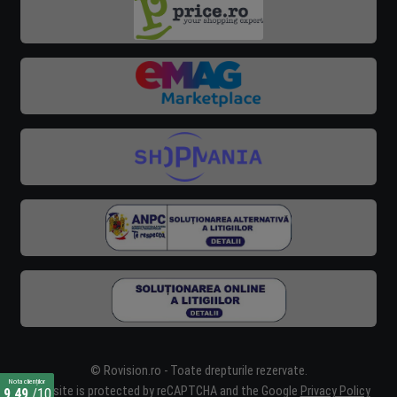
© Rovision.ro - Toate drepturile rezervate.
Nota clienților
This site is protected by reCAPTCHA and the Google
Privacy Policy
9,49
/10