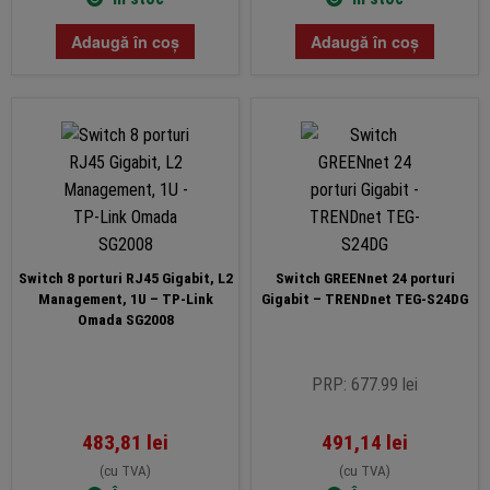
Adaugă în coș
Adaugă în coș
Switch 8 porturi RJ45 Gigabit, L2
Switch GREENnet 24 porturi
Management, 1U – TP-Link
Gigabit – TRENDnet TEG-S24DG
Omada SG2008
PRP: 677.99 lei
483,81
lei
491,14
lei
(cu TVA)
(cu TVA)