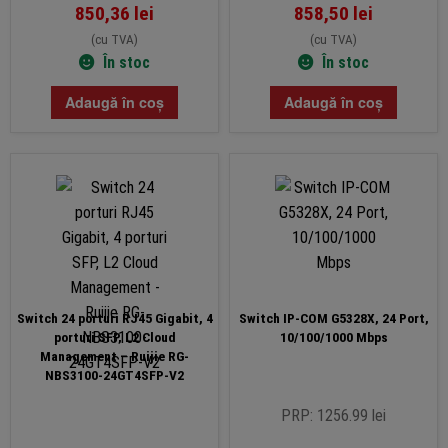
850,36
lei
858,50
lei
(cu TVA)
(cu TVA)
În stoc
În stoc
Adaugă în coș
Adaugă în coș
Switch 24 porturi RJ45 Gigabit, 4
Switch IP-COM G5328X, 24 Port,
porturi SFP, L2 Cloud
10/100/1000 Mbps
Management – Ruijie RG-
NBS3100-24GT4SFP-V2
PRP: 1256.99 lei