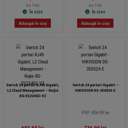
(cu TVA)
(cu TVA)
În stoc
În stoc
Adaugă în coș
Adaugă în coș
Switch 24 porturi RJ45 Gigabit,
Switch 24 porturi Gigabit –
L2 Cloud Management – Ruijie
HIKVISION DS-3E0524-E
RG-ES224GC-V2
PRP: 856.99 lei
692,60
lei
736,99
lei