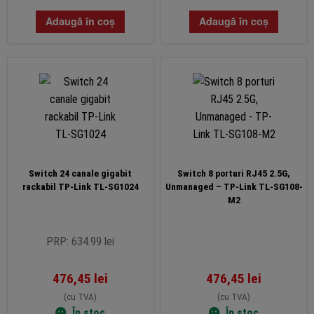
Adaugă în coș
Adaugă în coș
Switch 24 canale gigabit
Switch 8 porturi RJ45 2.5G,
rackabil TP-Link TL-SG1024
Unmanaged – TP-Link TL-SG108-
M2
PRP: 634.99 lei
476,45
lei
476,45
lei
(cu TVA)
(cu TVA)
În stoc
În stoc