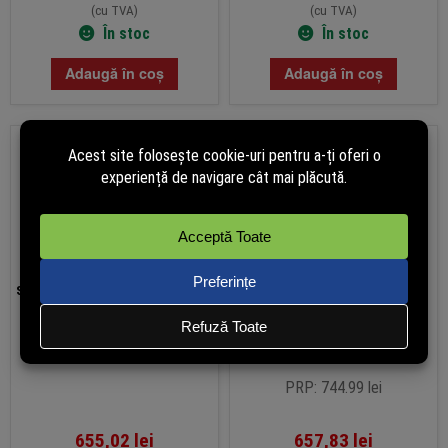
(cu TVA)
(cu TVA)
În stoc
În stoc
Adaugă în coș
Adaugă în coș
Switch cu 8 porturi Allied Telesis
Switch 16 porturi Gigabit PoE
AT-GS910/8-50, fara
Desktop/Rackmount 32 Gbps –
management
Tenda TND-TEG1116P-16-150W
PRP: 744.99 lei
655,02
lei
657,83
lei