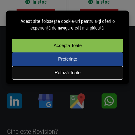
În stoc
În stoc
Adaugă în coș
Adaugă în coș
Număr de telefon - 0334.405.358
Adresă de e-mail - vanzari@rovision.ro
Ne găsești și pe:
Cine este Rovision?