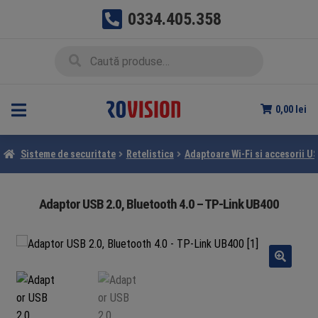
0334.405.358
Sari
Sari
Caută
Caută
la
la
după:
navigare
conținut
0,00
lei
Sisteme de securitate
Retelistica
Adaptoare Wi-Fi si accesorii U
Adaptor USB 2.0, Bluetooth 4.0 – TP-Link UB400