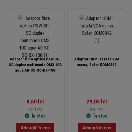
Adaptor fibra optica PXW SC-
Adaptor HDMI tata la VGA
SC duplex multimode OM3 10G
mama, Safer KOM0842
aqua AD-SC-SC-DX-10G
8,60
lei
29,05
lei
(cu TVA)
(cu TVA)
În stoc
În stoc
Adaugă în coș
Adaugă în coș