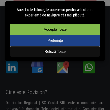
Număr de telefon - 0334.405.358
Adresă de e-mail - vanzari@rovision.ro
Ne găsești și pe:
Cine este Rovision?
Distributor Regional | SC Cristal SRL este o companie care
activează în domeniul Tehnologiei Informației și Comunicațiilor