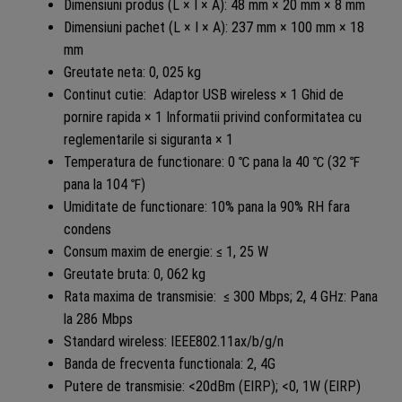
Dimensiuni produs (L × I × A): 48 mm × 20 mm × 8 mm
Dimensiuni pachet (L × I × A): 237 mm × 100 mm × 18
mm
Greutate neta: 0, 025 kg
Continut cutie: Adaptor USB wireless × 1 Ghid de
pornire rapida × 1 Informatii privind conformitatea cu
reglementarile si siguranta × 1
Temperatura de functionare: 0 ℃ pana la 40 ℃ (32 ℉
pana la 104 ℉)
Umiditate de functionare: 10% pana la 90% RH fara
condens
Consum maxim de energie: ≤ 1, 25 W
Greutate bruta: 0, 062 kg
Rata maxima de transmisie: ≤ 300 Mbps; 2, 4 GHz: Pana
la 286 Mbps
Standard wireless: IEEE802.11ax/b/g/n
Banda de frecventa functionala: 2, 4G
Putere de transmisie: <20dBm (EIRP); <0, 1W (EIRP)