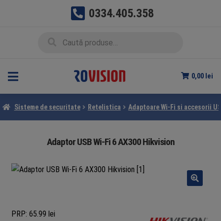
0334.405.358
Sari
Sari
Caută
Caută
la
la
după:
navigare
conținut
0,00
lei
Sisteme de securitate
Retelistica
Adaptoare Wi-Fi si accesorii U
Adaptor USB Wi-Fi 6 AX300 Hikvision
PRP: 65.99 lei