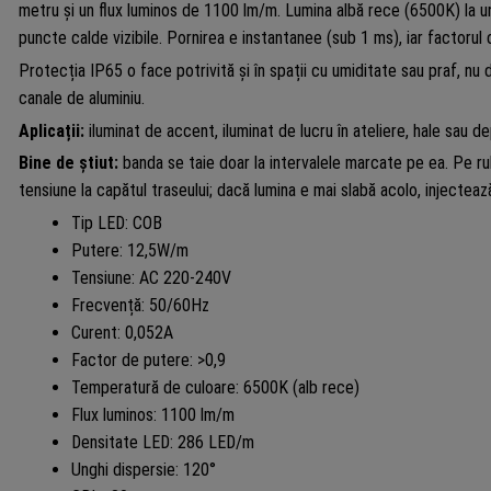
metru și un flux luminos de 1100 lm/m. Lumina albă rece (6500K) la u
puncte calde vizibile. Pornirea e instantanee (sub 1 ms), iar factoru
Protecția IP65 o face potrivită și în spații cu umiditate sau praf, nu
canale de aluminiu.
Aplicații:
iluminat de accent, iluminat de lucru în ateliere, hale sau dep
Bine de știut:
banda se taie doar la intervalele marcate pe ea. Pe rulou
tensiune la capătul traseului; dacă lumina e mai slabă acolo, injectează
Tip LED: COB
Putere: 12,5W/m
Tensiune: AC 220-240V
Frecvență: 50/60Hz
Curent: 0,052A
Factor de putere: >0,9
Temperatură de culoare: 6500K (alb rece)
Flux luminos: 1100 lm/m
Densitate LED: 286 LED/m
Unghi dispersie: 120°