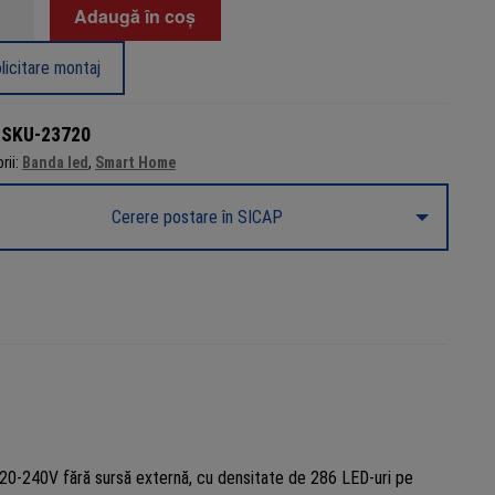
tate
Adaugă în coș
licitare montaj
W/m
:
SKU-23720
rii:
Banda led
,
Smart Home
Cerere postare în SICAP
,
220-240V fără sursă externă, cu densitate de 286 LED-uri pe