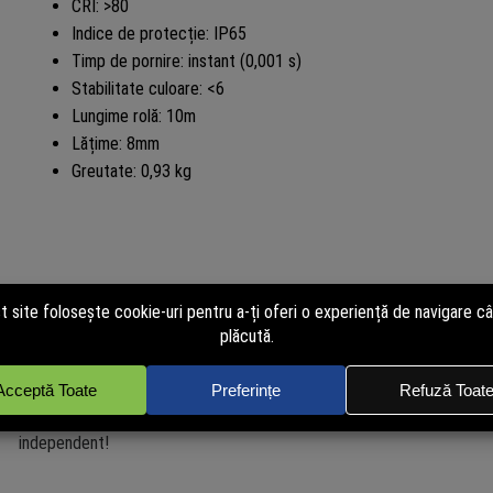
CRI: >80
Indice de protecție: IP65
Timp de pornire: instant (0,001 s)
Stabilitate culoare: <6
Lungime rolă: 10m
Lățime: 8mm
Greutate: 0,93 kg
Recenzii verificate
powered by
TRUSTED.RO
Nu avem încă opinii de la clienți verificați pentru acest produs. Recen
de cei care au cumpărat pe site. Cumpără și tu acum pentru a putea p
independent!