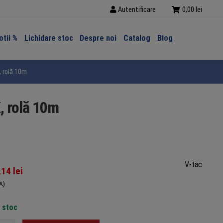
Autentificare
0,00
lei
tii %
Lichidare stoc
Despre noi
Catalog
Blog
 rolă 10m
 rolă 10m
V-tac
,14
lei
A)
n stoc