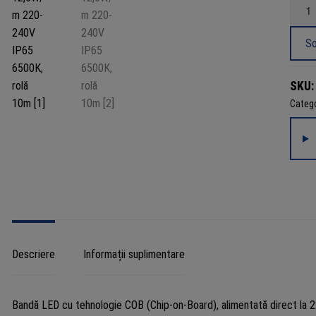
Canti
Bandă
LED
So
COB
12,5
SKU
220-
Catego
240V
IP65
6500K
rolă
10m
Descriere
Informații suplimentare
Bandă LED cu tehnologie COB (Chip-on-Board), alimentată direct la 