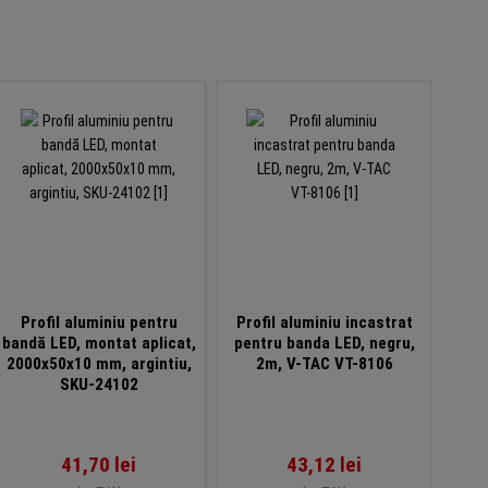
Profil aluminiu pentru
Profil aluminiu incastrat
bandă LED, montat aplicat,
pentru banda LED, negru,
mul
2000x50x10 mm, argintiu,
2m, V-TAC VT-8106
L53
SKU-24102
2
41,70
lei
43,12
lei