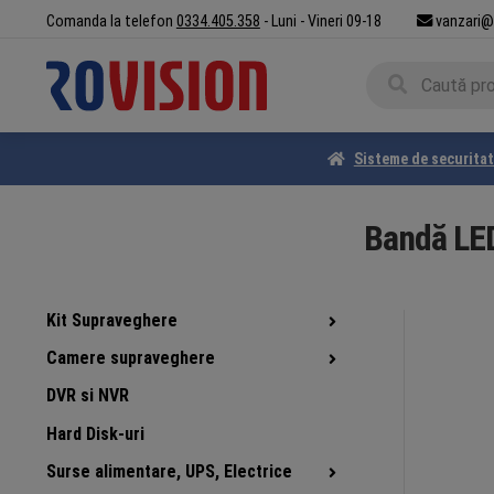
Sari
Sari
Comanda la telefon
0334.405.358
- Luni - Vineri 09-18
vanzari@
la
la
Caută
navigare
conținut
Caută
după:
Sisteme de securita
Bandă LE
Kit Supraveghere
Camere supraveghere
DVR si NVR
Hard Disk-uri
Surse alimentare, UPS, Electrice