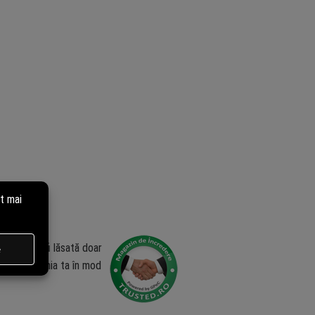
zia poate fi lăsată doar
ublica opinia ta în mod