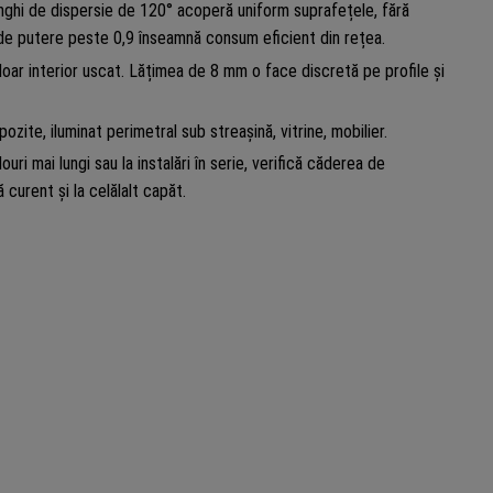
nghi de dispersie de 120° acoperă uniform suprafețele, fără
l de putere peste 0,9 înseamnă consum eficient din rețea.
 doar interior uscat. Lățimea de 8 mm o face discretă pe profile și
ozite, iluminat perimetral sub streașină, vitrine, mobilier.
ri mai lungi sau la instalări în serie, verifică căderea de
 curent și la celălalt capăt.