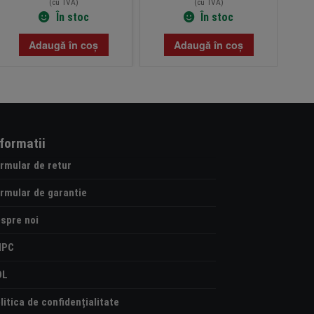
(cu TVA)
(cu TVA)
În stoc
În stoc
Adaugă în coș
Adaugă în coș
nformatii
rmular de retur
rmular de garantie
spre noi
NPC
OL
litica de confidențialitate