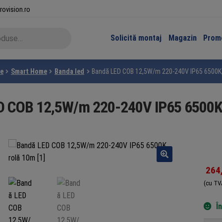
rovision.ro
Solicită montaj
Magazin
Promo
te
Smart Home
Banda led
Bandă LED COB 12,5W/m 220-240V IP65 6500K,
D COB 12,5W/m 220-240V IP65 6500K,
264
(cu TV
Î