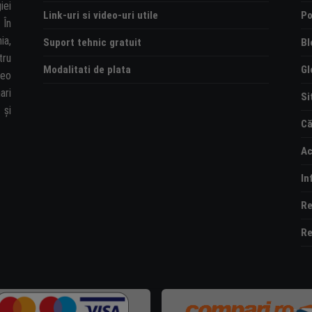
iei
Link-uri si video-uri utile
Po
 În
ia,
Suport tehnic gratuit
Bl
tru
Modalitati de plata
Gl
deo
ari
Si
și
Că
Ac
In
Re
Re