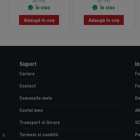
(cu TVA)
(cu TVA)
În stoc
În stoc
Adaugă în coș
Adaugă în coș
Suport
I
Cariere
Fo
Contact
Fo
Comenzile mele
De
Contul meu
A
Transport si livrare
S
Termeni si conditii
Po
e o