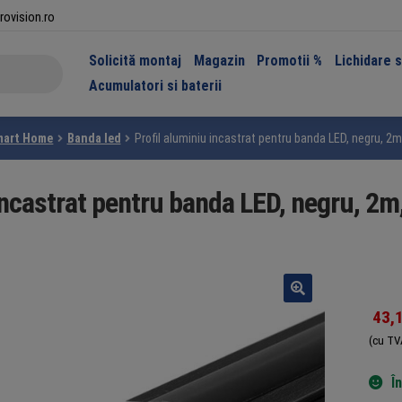
rovision.ro
Solicită montaj
Magazin
Promotii %
Lichidare 
Acumulatori si baterii
mart Home
Banda led
Profil aluminiu incastrat pentru banda LED, negru, 2
 incastrat pentru banda LED, negru, 2
43,
(cu TV
Î