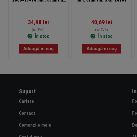
V-Tac SKU-24105
34,98
lei
40,69
lei
(cu TVA)
(cu TVA)
În stoc
În stoc
Adaugă în coș
Adaugă în coș
Suport
I
Cariere
Fo
Contact
Fo
Comenzile mele
De