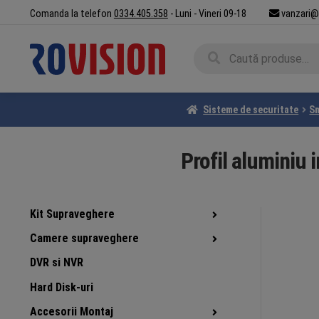
Sari
Sari
Comanda la telefon
0334.405.358
- Luni - Vineri 09-18
vanzari@
la
la
navigare
conținut
Caută
Caută
după:
Sisteme de securitate
S
Profil aluminiu
Kit Supraveghere
Camere supraveghere
DVR si NVR
Hard Disk-uri
Accesorii Montaj