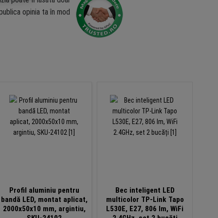
ublica opinia ta în mod
Profil aluminiu pentru
Bec inteligent LED
Ban
bandă LED, montat aplicat,
multicolor TP-Link Tapo
220-
2000x50x10 mm, argintiu,
L530E, E27, 806 lm, WiFi
SKU-24102
2.4GHz, set 2 bucăți