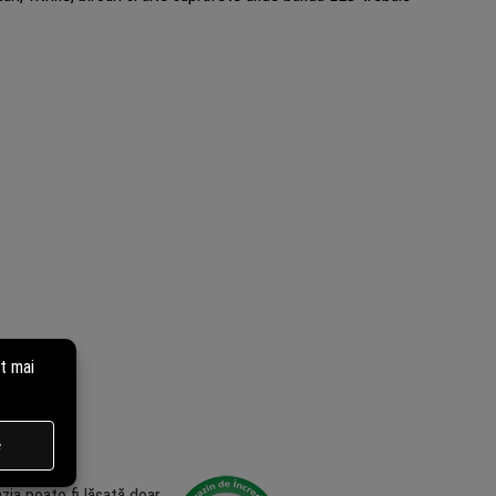
zia poate fi lăsată doar