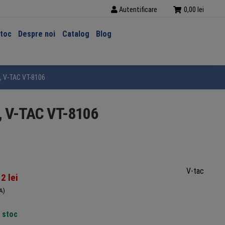
Autentificare
0,00
lei
stoc
Despre noi
Catalog
Blog
m, V-TAC VT-8106
m, V-TAC VT-8106
V-tac
12
lei
A)
n stoc