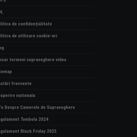
NPC
OL
litica de confidențialitate
litica de utilizare cookie-uri
og
osar termeni supraveghere video
temap
utări frecvente
operire nationala
fo Despre Camerele de Supraveghere
gulament Tombola 2024
gulament Black Friday 2025