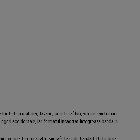
lor LED in mobilier, tavane, pereti, rafturi, vitrine sau birouri.
tingeri accidentale, iar formatul incastrat integreaza banda in
turi, vitrine, birouri si alte suprafete unde banda LED trebuie