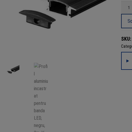
Canti
Profil
alumin
So
incast
pentr
SKU
banda
Catego
LED,
negru,
2m,
V-
TAC
VT-
8106