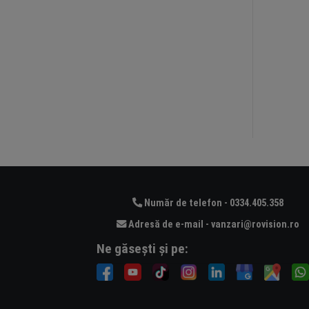
Număr de telefon - 0334.405.358
Adresă de e-mail - vanzari@rovision.ro
Ne găsești și pe: