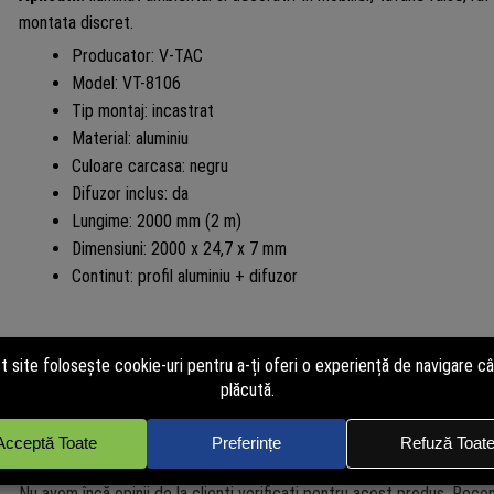
montata discret.
Producator: V-TAC
Model: VT-8106
Tip montaj: incastrat
Material: aluminiu
Culoare carcasa: negru
Difuzor inclus: da
Lungime: 2000 mm (2 m)
Dimensiuni: 2000 x 24,7 x 7 mm
Continut: profil aluminiu + difuzor
Recenzii verificate
powered by
TRUSTED.RO
Nu avem încă opinii de la clienți verificați pentru acest produs. Recen