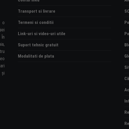
Contul meu
A
Transport si livrare
S
Termeni si conditii
Po
e o
iei
Link-uri si video-uri utile
Po
 În
ia,
Suport tehnic gratuit
Bl
tru
Modalitati de plata
Gl
deo
ari
Si
și
Că
Ac
In
Re
Re