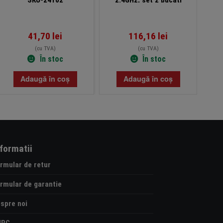
41,70
lei
116,16
lei
(cu TVA)
(cu TVA)
În stoc
În stoc
Adaugă în coș
Adaugă în coș
nformatii
rmular de retur
rmular de garantie
spre noi