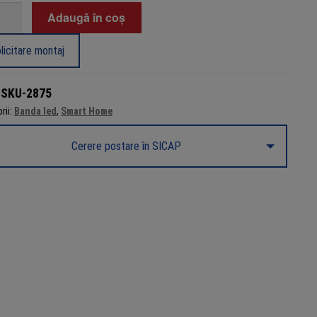
tate
Adaugă în coș
iu
licitare montaj
rat
u
:
SKU-2875
rii:
Banda led
,
Smart Home
Cerere postare în SICAP