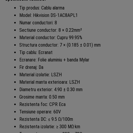
Tip produs: Cablu alarma
Model: Hikvision DS-1AC8APL1
Numar conductori: 8
Sectiune conductor: 8 × 0.22mm²
Material conductor: Cupru 99.95%
Structura conductor: 7 × (0.185 ± 0.01) mm
Tip cablu: Ecranat
Ecranare: Folie aluminiu + banda Mylar
Fir drenaj: Da
Material izolatie: LSZH
Material manta exterioara: LSZH
Diametru exterior: 4.90 ± 0.30 mm
Grosime manta: 0.50 mm
Rezistenta foc: CPR Eca
Tensiune operare: 60V
Rezistenta DC: ≤ 9.5 Ω/100m
Rezistenta izolatie: ≥ 300 MΩ·km