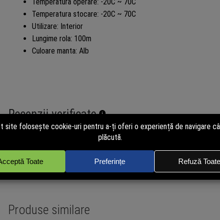
Temperatura operare: -20C ~ 70C
Temperatura stocare: -20C ~ 70C
Utilizare: Interior
Lungime rola: 100m
Culoare manta: Alb
Recenzii verificate
powered by
TRUSTED.RO
Nu avem încă opinii de la clienți verificați pentru acest produs. Recen
de cei care au cumpărat pe site. Cumpără și tu acum pentru a putea p
independent!
Produse similare