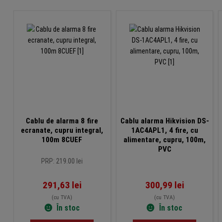
Cablu de alarma 8 fire
Cablu alarma Hikvision DS-
ecranate, cupru integral,
1AC4APL1, 4 fire, cu
100m 8CUEF
alimentare, cupru, 100m,
PVC
PRP: 219.00 lei
291,63
lei
300,99
lei
(cu TVA)
(cu TVA)
În stoc
În stoc