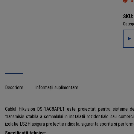
S
SKU
Catego
Descriere
Informații suplimentare
Cablul Hikvision DS-1AC8APL1 este proiectat pentru sisteme de a
transmisie stabila a semnalului in instalatii rezidentiale sau comerc
izolatie LSZH asigura protectie ridicata, siguranta sporita si performan
Specificatii tehnice: