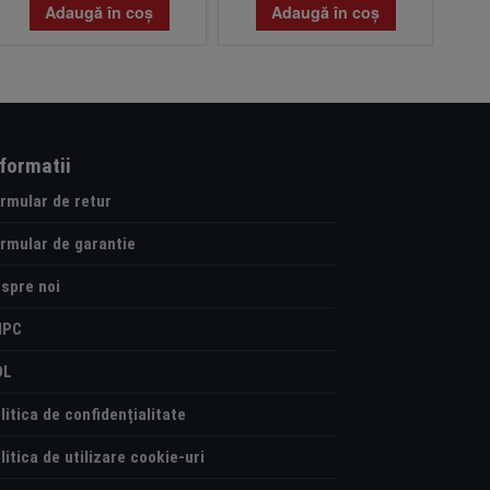
Adaugă în coș
Adaugă în coș
nformatii
rmular de retur
rmular de garantie
spre noi
NPC
OL
litica de confidențialitate
litica de utilizare cookie-uri