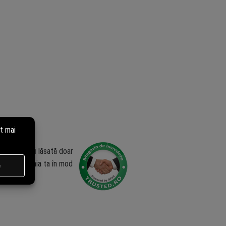
zia poate fi lăsată doar
ublica opinia ta în mod