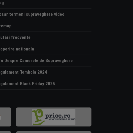
og
osar termeni supraveghere video
temap
utări frecvente
operire nationala
fo Despre Camerele de Supraveghere
gulament Tombola 2024
gulament Black Friday 2025