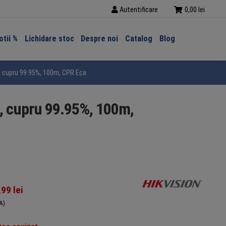
Autentificare
0,00
lei
tii %
Lichidare stoc
Despre noi
Catalog
Blog
H, cupru 99.95%, 100m, CPR Eca
H, cupru 99.95%, 100m,
,99
lei
A)