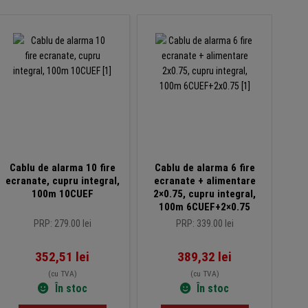
Cablu de alarma 10 fire
Cablu de alarma 6 fire
Cab
ecranate, cupru integral,
ecranate + alimentare
ecra
100m 10CUEF
2×0.75, cupru integral,
100m 6CUEF+2×0.75
PRP: 279.00 lei
PRP: 339.00 lei
352,51
lei
389,32
lei
(cu TVA)
(cu TVA)
În stoc
În stoc