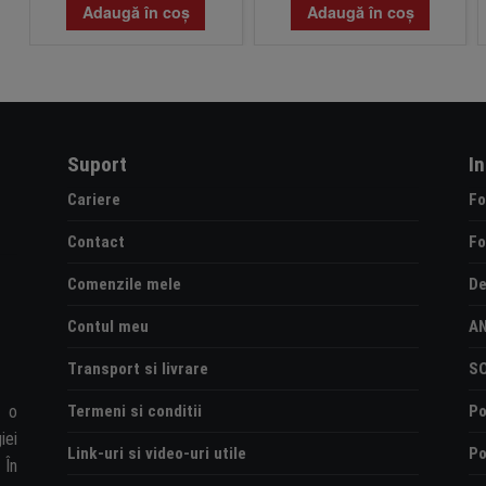
Adaugă în coș
Adaugă în coș
Suport
I
Cariere
Fo
Contact
Fo
Comenzile mele
De
Contul meu
A
Transport si livrare
S
Termeni si conditii
Po
e o
iei
Link-uri si video-uri utile
Po
 În