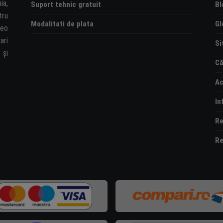
ia,
Suport tehnic gratuit
Bl
tru
Modalitati de plata
Gl
deo
ari
Si
și
Că
Ac
In
Re
Re