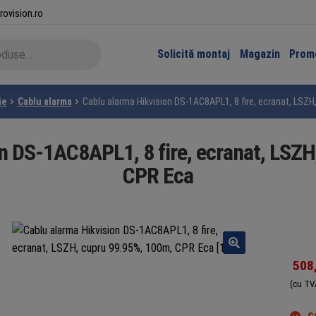
rovision.ro
Solicită montaj
Magazin
Promo
ie
Cablu alarma
Cablu alarma Hikvision DS-1AC8APL1, 8 fire, ecranat, LSZ
n DS-1AC8APL1, 8 fire, ecranat, LSZ
CPR Eca
508
(cu TV