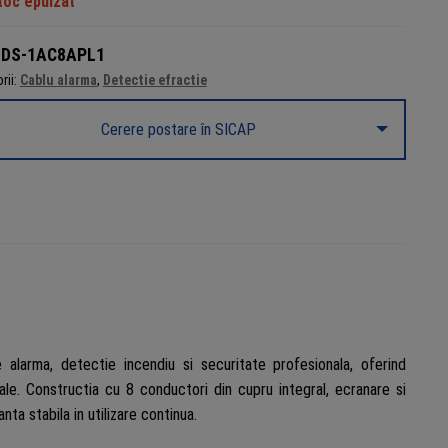
toc epuizat
:
DS-1AC8APL1
rii:
Cablu alarma
,
Detectie efractie
Cerere postare în SICAP
larma, detectie incendiu si securitate profesionala, oferind
iale. Constructia cu 8 conductori din cupru integral, ecranare si
ta stabila in utilizare continua.