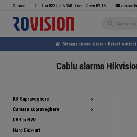
Sari
Sari
Comanda la telefon
0334.405.358
- Luni - Vineri 09-18
vanzari@
la
la
Caută
navigare
conținut
Caută
după:
Sisteme de securitate
Detectie efract
Cablu alarma Hikvisio
Kit Supraveghere
Camere supraveghere
DVR si NVR
Hard Disk-uri