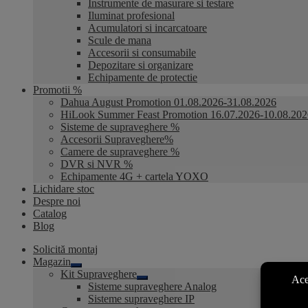
Instrumente de masurare si testare
Iluminat profesional
Acumulatori si incarcatoare
Scule de mana
Accesorii si consumabile
Depozitare si organizare
Echipamente de protectie
Promotii %
Dahua August Promotion 01.08.2026-31.08.2026
HiLook Summer Feast Promotion 16.07.2026-10.08.202
Sisteme de supraveghere %
Accesorii Supraveghere%
Camere de supraveghere %
DVR si NVR %
Echipamente 4G + cartela YOXO
Lichidare stoc
Despre noi
Catalog
Blog
Solicită montaj
Magazin
Extinde
Kit Supraveghere
meniul
Extinde
Sisteme supraveghere Analog
copil
meniul
Sisteme supraveghere IP
copil