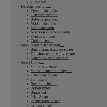
Turnichete
Detectie incendiu
Extinde
Centrale incendiu
meniul
Detectori incendiu
copil
Butoane incendiu
Module incendiu
Sirene incendiu
Accesorii sisteme incendiu
Sisteme stingere
Cablu incendiu
Panouri solare si accesorii
Extinde
Baterii și încărcătoare solare
meniul
Transformatoare si Invertoare
copil
Sisteme solare si accesorii
Smart Home
Extinde
Sonerii si vizoare
meniul
Yale si incuietori inteligente
copil
Detectoare de gaz
Termostate
Becuri inteligente
Roboti smart
Banda led
Prize Smart
Purificatoare de aer
Senzori smart