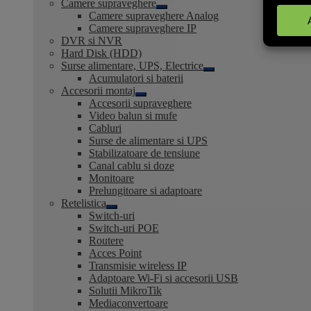
Camere supraveghere
Extinde
Camere supraveghere Analog
meniul
Camere supraveghere IP
copil
DVR si NVR
Hard Disk (HDD)
Surse alimentare, UPS, Electrice
Extinde
Acumulatori si baterii
meniul
Accesorii montaj
copil
Extinde
Accesorii supraveghere
meniul
Video balun si mufe
copil
Cabluri
Surse de alimentare si UPS
Stabilizatoare de tensiune
Canal cablu si doze
Monitoare
Prelungitoare si adaptoare
Retelistica
Extinde
Switch-uri
meniul
Switch-uri POE
copil
Routere
Acces Point
Transmisie wireless IP
Adaptoare Wi-Fi si accesorii USB
Solutii MikroTik
Mediaconvertoare