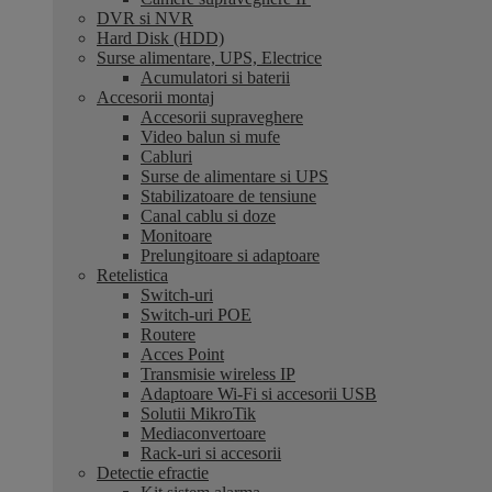
DVR si NVR
Hard Disk (HDD)
Surse alimentare, UPS, Electrice
Acumulatori si baterii
Accesorii montaj
Accesorii supraveghere
Video balun si mufe
Cabluri
Surse de alimentare si UPS
Stabilizatoare de tensiune
Canal cablu si doze
Monitoare
Prelungitoare si adaptoare
Retelistica
Switch-uri
Switch-uri POE
Routere
Acces Point
Transmisie wireless IP
Adaptoare Wi-Fi si accesorii USB
Solutii MikroTik
Mediaconvertoare
Rack-uri si accesorii
Detectie efractie