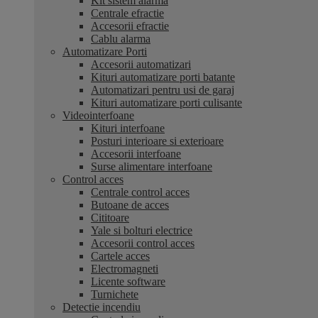
Kit sistem alarma
Centrale efractie
Accesorii efractie
Cablu alarma
Automatizare Porti
Accesorii automatizari
Kituri automatizare porti batante
Automatizari pentru usi de garaj
Kituri automatizare porti culisante
Videointerfoane
Kituri interfoane
Posturi interioare si exterioare
Accesorii interfoane
Surse alimentare interfoane
Control acces
Centrale control acces
Butoane de acces
Cititoare
Yale si bolturi electrice
Accesorii control acces
Cartele acces
Electromagneti
Licente software
Turnichete
Detectie incendiu