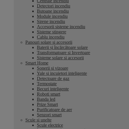
Centrale incendiu
Detectori incendiu
Butoane incendiu
Module incendiu
Sirene incendiu
Accesorii sisteme incendiu
Sisteme stingere
Cablu incendiu
Panouri solare si accesorii
Baterii și încărcătoare solare
Transformatoare si Invertoare
Sisteme solare si accesorii
Smart Home
Sonerii si vizoare
Yale si incuietori inteligente
Detectoare de gaz
Termostate
Becuri inteligente
Roboti smart
Banda led
Prize Smart
Purificatoare de aer
Senzori smart
Scule si unelte
Scule electrice