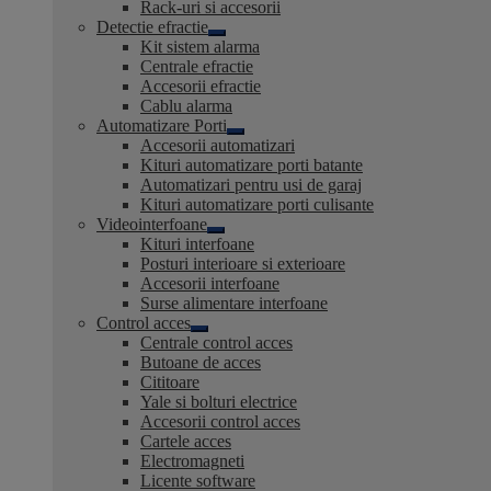
Rack-uri si accesorii
Detectie efractie
Extinde
Kit sistem alarma
meniul
Centrale efractie
copil
Accesorii efractie
Cablu alarma
Automatizare Porti
Extinde
Accesorii automatizari
meniul
Kituri automatizare porti batante
copil
Automatizari pentru usi de garaj
Kituri automatizare porti culisante
Videointerfoane
Extinde
Kituri interfoane
meniul
Posturi interioare si exterioare
copil
Accesorii interfoane
Surse alimentare interfoane
Control acces
Extinde
Centrale control acces
meniul
Butoane de acces
copil
Cititoare
Yale si bolturi electrice
Accesorii control acces
Cartele acces
Electromagneti
Licente software