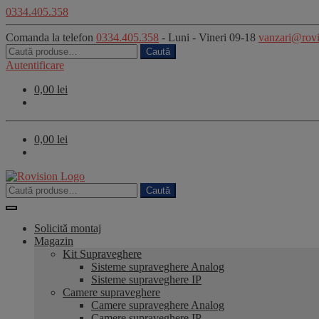
0334.405.358
Sari
Sari
Comanda la telefon
0334.405.358
- Luni - Vineri 09-18
vanzari@rovi
la
la
Caută
Caută
navigare
conținut
după:
Autentificare
0,00
lei
0,00
lei
Caută
Caută
după:
Solicită montaj
Magazin
Kit Supraveghere
Sisteme supraveghere Analog
Sisteme supraveghere IP
Camere supraveghere
Camere supraveghere Analog
Camere supraveghere IP