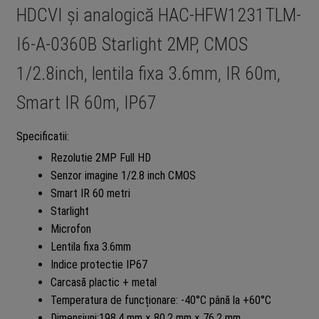
HDCVI și analogică HAC-HFW1231TLM-
I6-A-0360B Starlight 2MP, CMOS
1/2.8inch, lentila fixa 3.6mm, IR 60m,
Smart IR 60m, IP67
Specificatii:
Rezolutie 2MP Full HD
Senzor imagine 1/2.8 inch CMOS
Smart IR 60 metri
Starlight
Microfon
Lentila fixa 3.6mm
Indice protectie IP67
Carcasă plactic + metal
Temperatura de funcționare: -40°C până la +60°C
Dimensiuni:198.4 mm × 80.2 mm × 76.2 mm