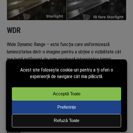
WDR
Wide Dynamic Range – este funcția care uniformizează
luminozitatea dintr-o imagine pentru a obține o vizibilitate cât
mai bună indiferent de cum oscilează intensitatea luminii
exterioare de-a lungul unei zile.
DNR
Este o funcție de ultimă generație care elimină zgomotul din
imagine.