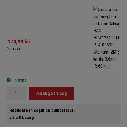
174,99
lei
(cu TVA)
În stoc
Cantitate
Adaugă în coș
Camera
de
Reducere în coșul de cumpărături
supraveghere
5% ≥ 8 bucăți
exterior
Dahua