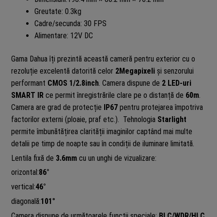
Greutate: 0.3kg
Cadre/secunda: 30 FPS
Alimentare: 12V DC
Gama Dahua îți prezintă această cameră pentru exterior cu o
rezoluție excelentă datorită celor
2Megapixeli
și senzorului
performant
CMOS 1/2.8inch
. Camera dispune de
2 LED-uri
SMART IR
ce permit înregistrările clare pe o distanță de
60m
.
Camera are grad de protecție
IP67
pentru protejarea împotriva
factorilor externi (ploaie, praf etc.). Tehnologia
Starlight
permite îmbunătățirea clarității imaginilor captând mai multe
detalii pe timp de noapte sau în condiții de iluminare limitată.
Lentila fixă de
3.6mm
cu un unghi de vizualizare:
orizontal:
86°
vertical:
46°
diagonală:
101
°
Camera dispune de următoarele funcții speciale:
BLC/WDR/HLC