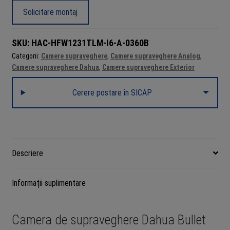
HAC-
Solicitare montaj
HFW1231TLM-
I6-
SKU:
HAC-HFW1231TLM-I6-A-0360B
A-
Categorii:
Camere supraveghere
,
Camere supraveghere Analog
,
0360B,
Camere supraveghere Dahua
,
Camere supraveghere Exterior
Starlight,
2MP,
Cerere postare în SICAP
lentila
3.6mm,
IR
60m
Descriere
Informații suplimentare
Camera de supraveghere Dahua Bullet