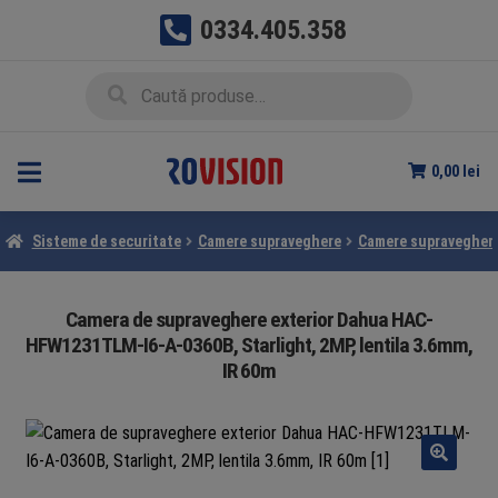
0334.405.358
Sari
Sari
Caută
Caută
la
la
după:
navigare
conținut
0,00
lei
Sisteme de securitate
Camere supraveghere
Camere supravegher
Camera de supraveghere exterior Dahua HAC-
HFW1231TLM-I6-A-0360B, Starlight, 2MP, lentila 3.6mm,
IR 60m