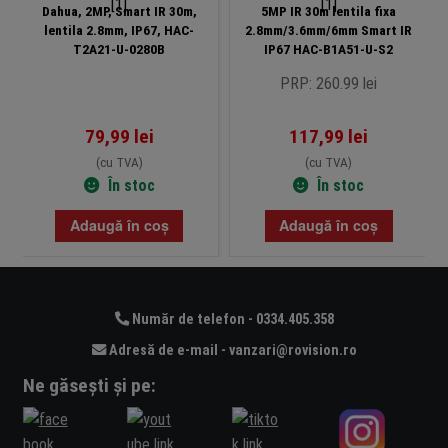
Dahua, 2MP, Smart IR 30m,
5MP IR 30m lentila fixa
lentila 2.8mm, IP67, HAC-
2.8mm/3.6mm/6mm Smart IR
T2A21-U-0280B
IP67 HAC-B1A51-U-S2
PRP: 260.99 lei
79,99
lei
117,99
lei
(cu TVA)
(cu TVA)
În stoc
În stoc
Adaugă în coș
Adaugă în coș
Număr de telefon - 0334.405.358
Adresă de e-mail - vanzari@rovision.ro
Ne găsești și pe: