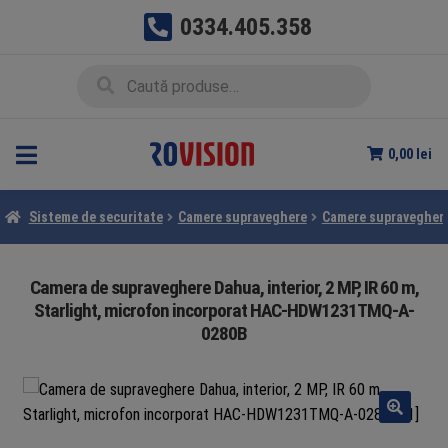
0334.405.358
Sari
Sari
Caută
Caută
la
la
după:
navigare
conținut
0,00
lei
Sisteme de securitate
Camere supraveghere
Camere supravegher
Camera de supraveghere Dahua, interior, 2 MP, IR 60 m,
Starlight, microfon incorporat HAC-HDW1231TMQ-A-
0280B