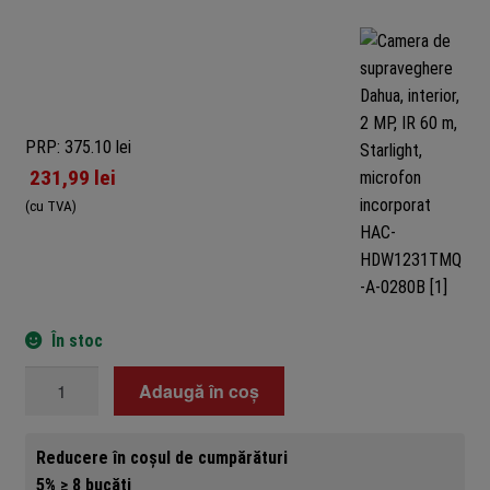
PRP: 375.10 lei
231,99
lei
(cu TVA)
În stoc
Cantitate
Adaugă în coș
Camera
de
Reducere în coșul de cumpărături
supraveghere
5% ≥ 8 bucăți
Dahua,