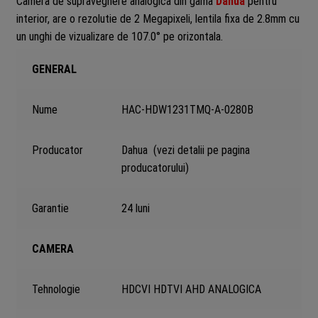
Camera de supraveghere analogica din gama
Dahua
pentru
interior, are o rezolutie de 2 Megapixeli, lentila fixa de 2.8mm cu
un unghi de vizualizare de 107.0° pe orizontala.
GENERAL
Nume
HAC-HDW1231TMQ-A-0280B
Producator
Dahua
(vezi detalii pe pagina
producatorului)
Garantie
24 luni
CAMERA
Tehnologie
HDCVI HDTVI AHD ANALOGICA