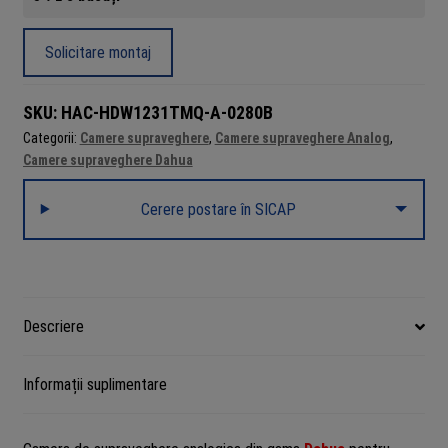
interior,
2
Solicitare montaj
MP,
IR
SKU:
HAC-HDW1231TMQ-A-0280B
60
Categorii:
Camere supraveghere
,
Camere supraveghere Analog
,
m,
Camere supraveghere Dahua
Starlight,
microfon
Cerere postare în SICAP
incorporat
HAC-
HDW1231TMQ-
A-
0280B
Descriere
Informații suplimentare