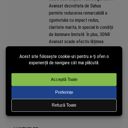
Avansat dezvoltata de Dahua
permite reducerea remarcabilă a
zgomotului cu impact redus,
claritate marita, în special în condiții
de iluminare limitată. În plus, 3DNR
Avansat scade efectiv lățimea
benzii și economisește spațiul de
stocare.
Quick-to-install Eyeball Camera
Globul ocular cu instalare rapidă
HDCVI adoptă piedestalul de
instalare rapidă, cu care se poate
realiza o instalare mai ușoară decât
globul ocular convențional. Instalarea
rapidă a camerei reduce costurile
legate de timpul și forța de muncă.