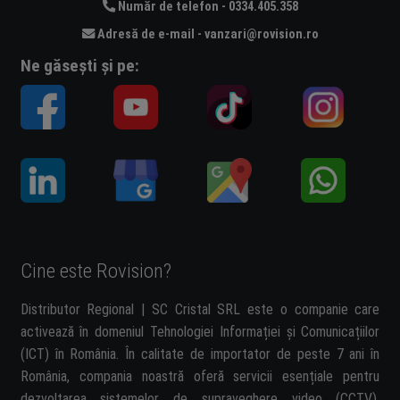
Număr de telefon - 0334.405.358
Adresă de e-mail - vanzari@rovision.ro
Ne găsești și pe:
Cine este Rovision?
Distributor Regional | SC Cristal SRL este o companie care
activează în domeniul Tehnologiei Informației și Comunicațiilor
(ICT) în România. În calitate de importator de peste 7 ani în
România, compania noastră oferă servicii esențiale pentru
dezvoltarea sistemelor de supraveghere video (CCTV).