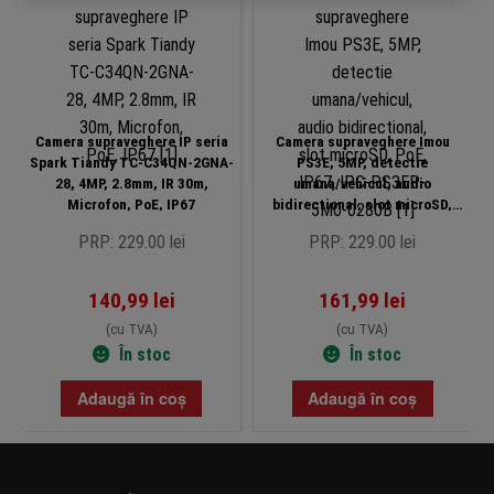
Camera supraveghere IP seria
Camera supraveghere Imou
Spark Tiandy TC-C34QN-2GNA-
PS3E, 5MP, detectie
28, 4MP, 2.8mm, IR 30m,
umana/vehicul, audio
Microfon, PoE, IP67
bidirectional, slot microSD,
PoE, IP67, IPC-PS3EP-5M0-
PRP: 229.00 lei
PRP: 229.00 lei
0280B
140,99
lei
161,99
lei
(cu TVA)
(cu TVA)
În stoc
În stoc
Adaugă în coș
Adaugă în coș