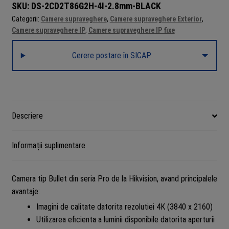
SKU:
DS-2CD2T86G2H-4I-2.8mm-BLACK
DarkFighter,
Categorii:
Camere supraveghere
,
Camere supraveghere Exterior
,
Neagra
Camere supraveghere IP
,
Camere supraveghere IP fixe
-
HIKVISION
Cerere postare în SICAP
DS-
2CD2T86G2H-
4I-
2.8mm-
BLACK
Descriere
Informații suplimentare
Camera tip Bullet din seria Pro de la Hikvision, avand principalele
avantaje:
Imagini de calitate datorita rezolutiei 4K (3840 x 2160)
Utilizarea eficienta a luminii disponibile datorita aperturii