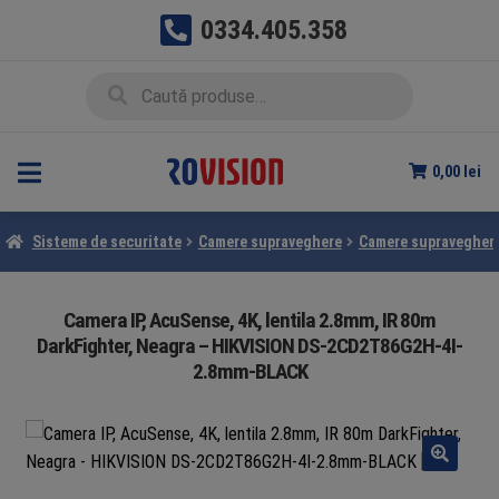
0334.405.358
Sari
Sari
Caută
Caută
la
la
după:
navigare
conținut
0,00
lei
Sisteme de securitate
Camere supraveghere
Camere supraveghere
Camera IP, AcuSense, 4K, lentila 2.8mm, IR 80m
DarkFighter, Neagra – HIKVISION DS-2CD2T86G2H-4I-
2.8mm-BLACK