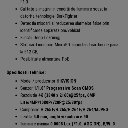
F1.0
Calitate a imaginii in conditii de iluminare scazuta
datorita tehnologiei DarkFighter
Detectia miscarii si reducerea alarmelor false prin
identificarea separata om/vehicul
Functii Deep Learning;
Slot card memorie MicroSD, suportand carduri de pana
la 512 GB;
Posibilitate alimentare PoE
Specificatii tehnice:
Model / producator
HIKVISION
Senzor
1/1.8″ Progressive Scan CMOS
Rezolutie
4K (3840 x 2160)@25fps, 6MP
Lite/4MP/1080P/720P@25/30fps
Compresie
H.265+/H.265/H.264+/H.264/MJPEG
Lentila
4.0 mm, unghi vizualizare 90
Iluminare minima
0.0008 Lux (F1.0, AGC ON), B/W: 0