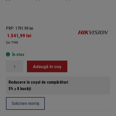
PRP: 1791.99 lei
1.541,99
lei
(cu TVA)
În stoc
Cantitate
Adaugă în coș
Camera
IP,
Reducere în coșul de cumpărături
AcuSense,
5% ≥ 8 bucăți
4K,
lentila
2.8mm,
Solicitare montaj
IR
80m