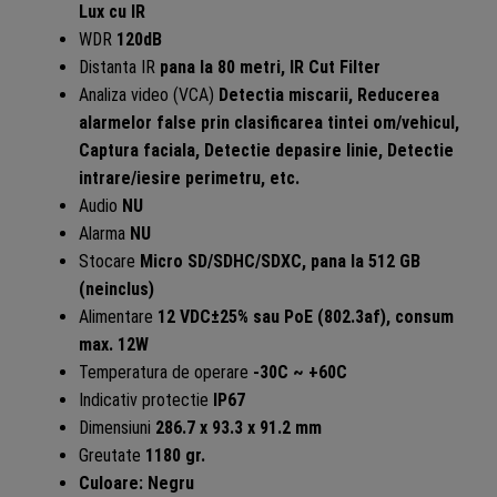
Lux cu IR
WDR
120dB
Distanta IR
pana la 80 metri, IR Cut Filter
Analiza video (VCA)
Detectia miscarii, Reducerea
alarmelor false prin clasificarea tintei om/vehicul,
Captura faciala, Detectie depasire linie, Detectie
intrare/iesire perimetru, etc.
Audio
NU
Alarma
NU
Stocare
Micro SD/SDHC/SDXC, pana la 512 GB
(neinclus)
Alimentare
12 VDC±25% sau PoE (802.3af), consum
max. 12W
Temperatura de operare
-30C ~ +60C
Indicativ protectie
IP67
Dimensiuni
286.7 x 93.3 x 91.2 mm
Greutate
1180 gr.
Culoare: Negru