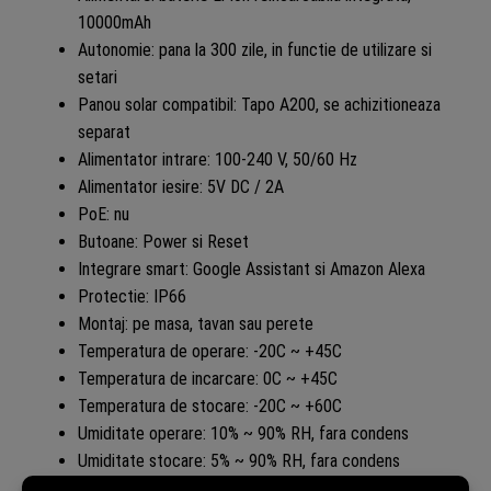
10000mAh
Autonomie: pana la 300 zile, in functie de utilizare si
setari
Panou solar compatibil: Tapo A200, se achizitioneaza
separat
Alimentator intrare: 100-240 V, 50/60 Hz
Alimentator iesire: 5V DC / 2A
PoE: nu
Butoane: Power si Reset
Integrare smart: Google Assistant si Amazon Alexa
Protectie: IP66
Montaj: pe masa, tavan sau perete
Temperatura de operare: -20C ~ +45C
Temperatura de incarcare: 0C ~ +45C
Temperatura de stocare: -20C ~ +60C
Umiditate operare: 10% ~ 90% RH, fara condens
Umiditate stocare: 5% ~ 90% RH, fara condens
Dimensiuni camera: 116.2 x 64.8 x 64.8 mm