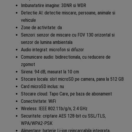
Imbunatatire imagine: 3DNR si WDR
Detectie AI: detectie miscare, persoane, animale si
vehicule
Zone de activitate: da
Senzori: senzor de miscare cu FOV 130 orizontal si
senzor de lumina ambientala
Audio integrat: microfon si difuzor
Comunicare audio: bidirectionala, cu reducere de
zgomot
Sirena: 94 dB, masurat la 10 cm
Stocare locala: slot microSD pe camera, pana la 512 GB
Card microSD inclus: nu
Stocare cloud: Tapo Care, pe baza de abonament
Conectivitate: WiFi
Wireless: IEEE 802.11b/g/n, 2.4 GHz
Securitate: criptare AES 128-bit cu SSL/TLS,
WPA/WPA2-PSK
Alimentare: baterie Li-ion reincarcabila integrata,