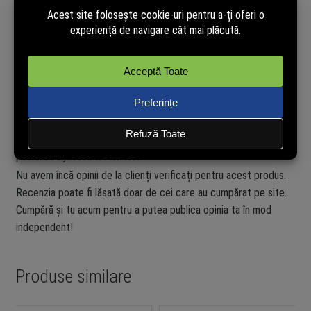
Continut pachet: camera TC85, adaptor USB, cablu
adaptor USB, sablon montaj, baza magnetica, suruburi
montaj, dibluri, placi metalice, adeziv 3M si ghid rapid
Certificari: FCC si RoHS
Recenzii verificate
powered by
TRUSTED.RO
Nu avem încă opinii de la clienți verificați pentru acest produs.
Recenzia poate fi lăsată doar de cei care au cumpărat pe site.
Cumpără și tu acum pentru a putea publica opinia ta în mod
independent!
Produse similare