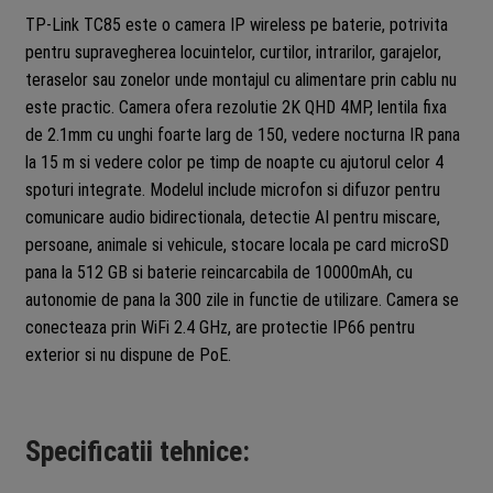
baterie
TP-Link TC85 este o camera IP wireless pe baterie, potrivita
10000mAh,
pentru supravegherea locuintelor, curtilor, intrarilor, garajelor,
fara
teraselor sau zonelor unde montajul cu alimentare prin cablu nu
PoE
este practic. Camera ofera rezolutie 2K QHD 4MP, lentila fixa
de 2.1mm cu unghi foarte larg de 150, vedere nocturna IR pana
la 15 m si vedere color pe timp de noapte cu ajutorul celor 4
spoturi integrate. Modelul include microfon si difuzor pentru
comunicare audio bidirectionala, detectie AI pentru miscare,
persoane, animale si vehicule, stocare locala pe card microSD
pana la 512 GB si baterie reincarcabila de 10000mAh, cu
autonomie de pana la 300 zile in functie de utilizare. Camera se
conecteaza prin WiFi 2.4 GHz, are protectie IP66 pentru
exterior si nu dispune de PoE.
Specificatii tehnice: