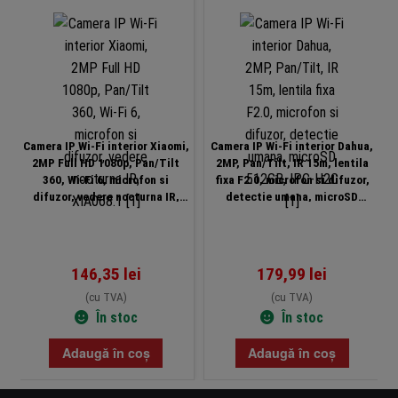
-2
Camera IP Wi-Fi interior Xiaomi,
Camera IP Wi-Fi interior Dahua,
2MP Full HD 1080p, Pan/Tilt
2MP, Pan/Tilt, IR 15m, lentila
360, Wi-Fi 6, microfon si
fixa F2.0, microfon si difuzor,
difuzor, vedere nocturna IR,
detectie umana, microSD
XIA068.1
512GB, IPC-H2C
146,35
lei
179,99
lei
(cu TVA)
(cu TVA)
În stoc
În stoc
Adaugă în coș
Adaugă în coș