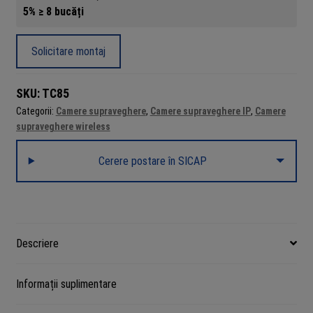
5% ≥ 8 bucăți
interior/exterior
TP-
Link
Solicitare montaj
TC85,
4MP
SKU:
TC85
2K
Categorii:
Camere supraveghere
,
Camere supraveghere IP
,
Camere
QHD,
supraveghere wireless
IR
15m
Cerere postare în SICAP
si
vedere
color,
lentila
fixa
Descriere
2.1mm,
microfon
Informații suplimentare
si
difuzor,