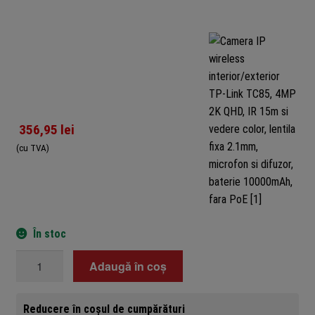
356,95
lei
(cu TVA)
În stoc
Cantitate
Adaugă în coș
Camera
IP
Reducere în coșul de cumpărături
wireless