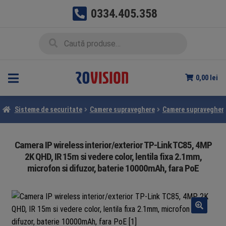
0334.405.358
Sari
Sari
Caută
Caută
la
la
după:
navigare
conținut
0,00
lei
Sisteme de securitate
Camere supraveghere
Camere supraveghere
Camera IP wireless interior/exterior TP-Link TC85, 4MP
2K QHD, IR 15m si vedere color, lentila fixa 2.1mm,
microfon si difuzor, baterie 10000mAh, fara PoE