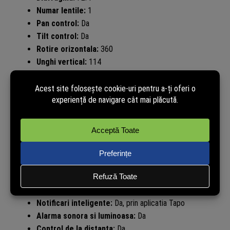
Numar lentile:
1
Pan control:
Da
Tilt control:
Da
Rotire orizontala:
360
Unghi vertical:
114
Mod zi/noapte:
Da
Vedere nocturna:
Da
Tip LED:
IR
Lungime unda IR:
850 nm
Distanta vedere nocturna:
9.14 m / aproximativ 30 ft
Detectie miscare:
Da
Detectie persoane:
Da
Detectie plans bebelus:
Da
Motion Tracking:
Da
Zone de activitate:
Da
Notificari inteligente:
Da, prin aplicatia Tapo
Alarma sonora si luminoasa:
Da
Control de la distanta:
Da