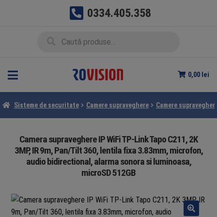
0334.405.358
Sari
Sari
Caută
Caută
la
la
după:
navigare
conținut
0,00
lei
Sisteme de securitate
Camere supraveghere
Camere supraveghere
Camera supraveghere IP WiFi TP-Link Tapo C211, 2K
3MP, IR 9m, Pan/Tilt 360, lentila fixa 3.83mm, microfon,
audio bidirectional, alarma sonora si luminoasa,
microSD 512GB