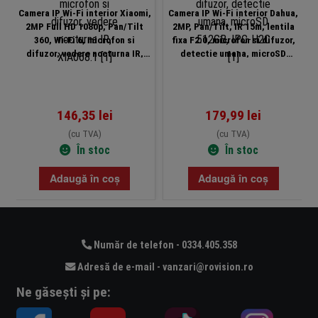
Camera IP Wi-Fi interior Xiaomi,
Camera IP Wi-Fi interior Dahua,
2MP Full HD 1080p, Pan/Tilt
2MP, Pan/Tilt, IR 15m, lentila
360, Wi-Fi 6, microfon si
fixa F2.0, microfon si difuzor,
difuzor, vedere nocturna IR,
detectie umana, microSD
XIA068.1
512GB, IPC-H2C
146,35
lei
179,99
lei
(cu TVA)
(cu TVA)
În stoc
În stoc
Adaugă în coș
Adaugă în coș
Număr de telefon - 0334.405.358
Adresă de e-mail - vanzari@rovision.ro
Ne găsești și pe: