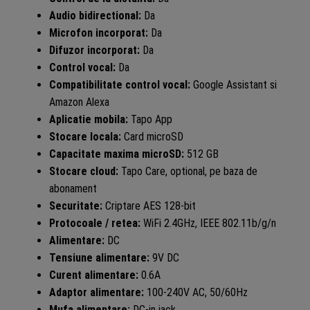
Audio bidirectional:
Da
Microfon incorporat:
Da
Difuzor incorporat:
Da
Control vocal:
Da
Compatibilitate control vocal:
Google Assistant si
Amazon Alexa
Aplicatie mobila:
Tapo App
Stocare locala:
Card microSD
Capacitate maxima microSD:
512 GB
Stocare cloud:
Tapo Care, optional, pe baza de
abonament
Securitate:
Criptare AES 128-bit
Protocoale / retea:
WiFi 2.4GHz, IEEE 802.11b/g/n
Alimentare:
DC
Tensiune alimentare:
9V DC
Curent alimentare:
0.6A
Adaptor alimentare:
100-240V AC, 50/60Hz
Mufa alimentare:
DC-in jack