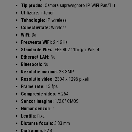
Tip produs:
Camera supraveghere IP WiFi Pan/Tilt
Utilizare:
Interior
Tehnologie:
IP wireless
Conectivitate:
Wireless
WiFi:
Da
Frecventa WiFi:
2.4 GHz
Standarde WiFi:
IEEE 802.11b/g/n, WiFi 4
Ethernet LAN:
Nu
Bluetooth:
Nu
Rezolutie maxima:
2K 3MP
Rezolutie video:
2304 x 1296 pixeli
Frame rate:
15 fps
Compresie video:
H.264
Senzor imagine:
1/2.8″ CMOS
Numar senzori:
1
Lentila:
Fixa
Distanta focala:
3.83 mm
Diafragma:
F2.4