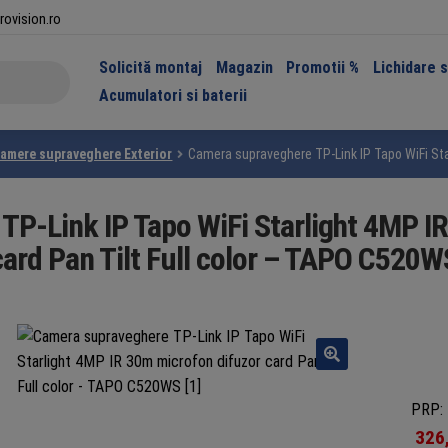
rovision.ro
Solicită montaj
Magazin
Promotii %
Lichidare 
Acumulatori si baterii
amere supraveghere Exterior
Camera supraveghere TP-Link IP Tapo WiFi Sta
P-Link IP Tapo WiFi Starlight 4MP I
card Pan Tilt Full color – TAPO C520W
PRP: 
326