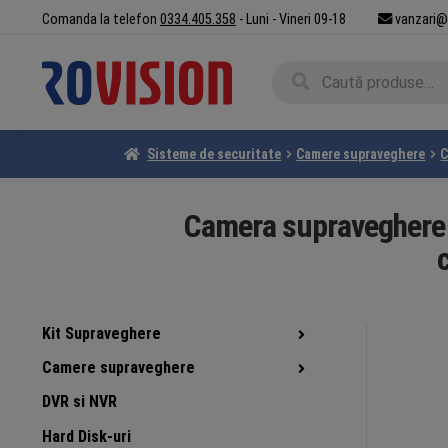
Sari
Sari
Comanda la telefon
0334.405.358
- Luni - Vineri 09-18
vanzari@
la
la
navigare
conținut
Caută
Caută
după:
Sisteme de securitate
Camere supraveghere
C
Camera supraveghere T
Kit Supraveghere
Camere supraveghere
DVR si NVR
Hard Disk-uri