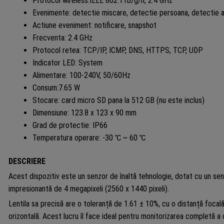
Protocol wireless:IEEE 802.11b/g/n, 2.4 GHz
Evenimente: detectie miscare, detectie persoana, detectie a
Actiune eveniment: notificare, snapshot
Frecventa: 2.4 GHz
Protocol retea: TCP/IP, ICMP, DNS, HTTPS, TCP, UDP
Indicator LED: System
Alimentare: 100-240V, 50/60Hz
Consum:7.65 W
Stocare: card micro SD pana la 512 GB (nu este inclus)
Dimensiune: 123.8 x 123 x 90 mm
Grad de protectie: IP66
Temperatura operare: -30 ℃ ~ 60 ℃
DESCRIERE
Acest dispozitiv este un senzor de înaltă tehnologie, dotat cu un se
impresionantă de 4 megapixeli (2560 x 1440 pixeli).
Lentila sa precisă are o toleranță de 1.61 ± 10%, cu o distanță foc
orizontală. Acest lucru îl face ideal pentru monitorizarea completă a 