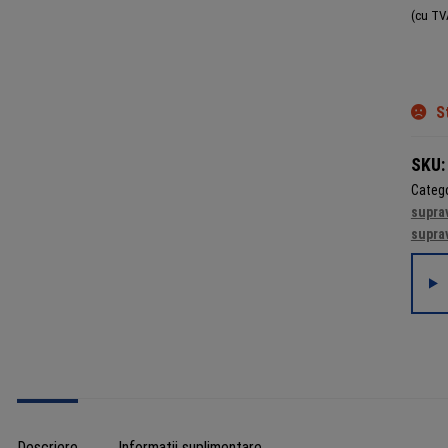
(cu TV
S
SKU:
Catego
supra
supra
Descriere
Informații suplimentare