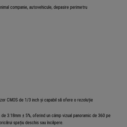
nimal companie, autovehicule, depasire perimetru
nzor CMOS de 1/3 inch și capabil să ofere o rezoluție
ală de 3.18mm ± 5%, oferind un câmp vizual panoramic de 360 pe
oricărui spațiu deschis sau încăpere.