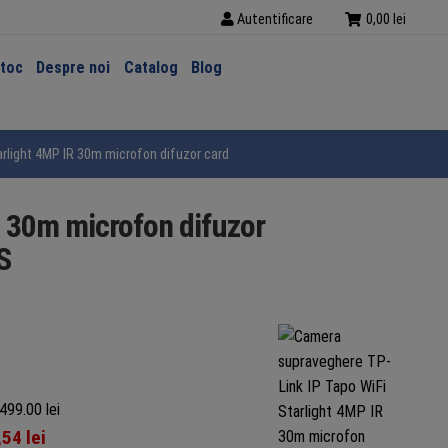
Autentificare
0,00
lei
stoc
Despre noi
Catalog
Blog
rlight 4MP IR 30m microfon difuzor card Pan Tilt Full color – TAPO C520WS
R 30m microfon difuzor
S
499.00 lei
,54
lei