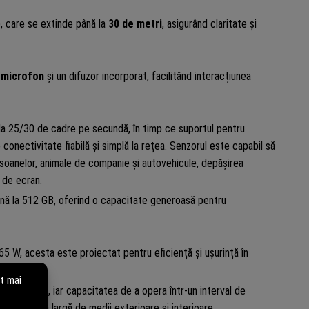
), care se extinde până la
30 de metri
, asigurând claritate și
n
microfon
și un difuzor incorporat, facilitând interacțiunea
e la 25/30 de cadre pe secundă, în timp ce suportul pentru
nectivitate fiabilă și simplă la rețea. Senzorul este capabil să
soanelor, animale de companie și autovehicule, depășirea
i de ecran.
nă la 512 GB, oferind o capacitate generoasă pentru
 W, acesta este proiectat pentru eficiență și ușurință în
nefavorabile, iar capacitatea de a opera într-un interval de
într-o gamă largă de medii exterioare și interioare.