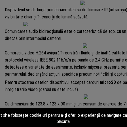
Dispozitivul se distinge prin capacitatea sa de iluminare IR (infraroșu
vizibilitate chiar și în condiții de lumină scăzută.
Comunicarea audio bidirecțională este o caracteristică de top, cu u
directă prin intermediul camerei.
Compresia video H.264 asigură înregistrări fluide și de înaltă calitat
protocolul wireless IEEE 802.11b/g/n pe banda de 2.4 GHz permite o co
detecteze o varietate de evenimente, inclusiv mișcare, prezența per
perimetrului, declanșând acțiuni specifice precum notificări și captur
Pentru stocarea datelor, dispozitivul acceptă carduri
microSD
de pâ
înregistrările video (cardul nu este inclus).
Cu dimensiuni de 123.8 x 123 x 90 mm și un consum de energie de 7.65
instalare.
Gradul de protecție
IP66
îl face rezistent la condiții meteorologice 
temperatură de la -30 ℃ până la 60 ℃ îl face potrivit pentru utilizare 