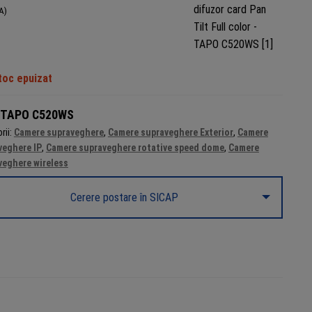
A)
toc epuizat
TAPO C520WS
rii:
Camere supraveghere
,
Camere supraveghere Exterior
,
Camere
veghere IP
,
Camere supraveghere rotative speed dome
,
Camere
veghere wireless
Cerere postare în SICAP