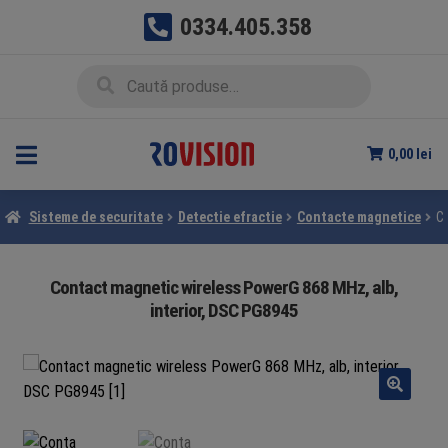
0334.405.358
Sari
Sari
Caută
Caută
la
la
după:
navigare
conținut
0,00
lei
Sisteme de securitate
Detectie efractie
Contacte magnetice
Co
Contact magnetic wireless PowerG 868 MHz, alb,
interior, DSC PG8945