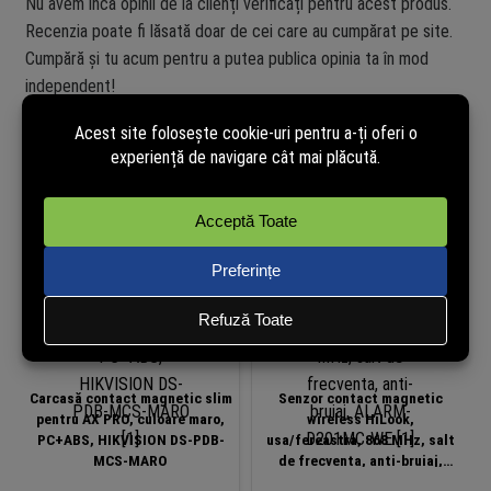
Nu avem încă opinii de la clienți verificați pentru acest produs.
Recenzia poate fi lăsată doar de cei care au cumpărat pe site.
Cumpără și tu acum pentru a putea publica opinia ta în mod
independent!
Produse similare
-35%
Carcasă contact magnetic slim
Senzor contact magnetic
pentru AX PRO, culoare maro,
wireless HiLook,
PC+ABS, HIKVISION DS-PDB-
usa/fereastra, 868 MHz, salt
MCS-MARO
de frecventa, anti-bruiaj,
ALARM-D201MC-WE