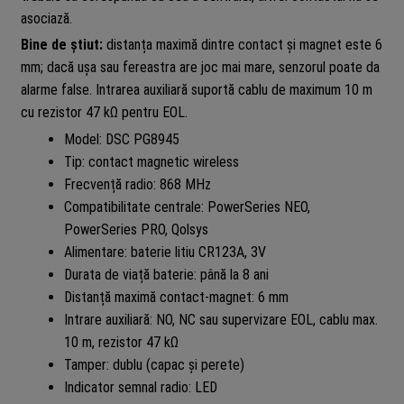
asociază.
Bine de știut:
distanța maximă dintre contact și magnet este 6
mm; dacă ușa sau fereastra are joc mai mare, senzorul poate da
alarme false. Intrarea auxiliară suportă cablu de maximum 10 m
cu rezistor 47 kΩ pentru EOL.
Model: DSC PG8945
Tip: contact magnetic wireless
Frecvență radio: 868 MHz
Compatibilitate centrale: PowerSeries NEO,
PowerSeries PRO, Qolsys
Alimentare: baterie litiu CR123A, 3V
Durata de viață baterie: până la 8 ani
Distanță maximă contact-magnet: 6 mm
Intrare auxiliară: NO, NC sau supervizare EOL, cablu max.
10 m, rezistor 47 kΩ
Tamper: dublu (capac și perete)
Indicator semnal radio: LED