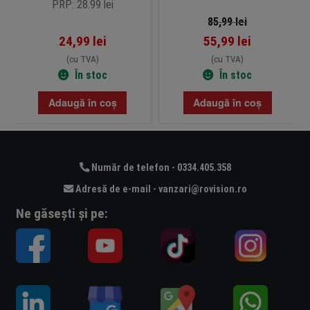
PRP: 28.99 lei
85,99
lei
24,99
lei
55,99
lei
(cu TVA)
(cu TVA)
În stoc
În stoc
Adaugă în coș
Adaugă în coș
Număr de telefon - 0334.405.358
Adresă de e-mail - vanzari@rovision.ro
Ne găsești și pe: