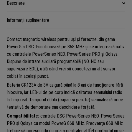
Descriere
Informații suplimentare
Contact magnetic wireless pentru uși și ferestre, din gama
PowerG a DSC. Funcționează pe 868 MHz și se integrează nativ
cu centralele PowerSeries NEO, PowerSeries PRO și Qolsys.
Dispune de intrare auxiliară programabilă (NO, NC sau
supervizare EOL), utilă când vrei să conectezi un alt senzor
cablat în același punct.
Bateria CR123A de 3V asigură până la 8 ani de funcționare fără
înlocuire, iar LED-ul de pe corp indică calitatea semnalului radio
în timp real. Tamperul dublu (capac și perete) semnalează orice
tentativă de demontare sau deschidere forțată.
Compatibilitate:
centrale DSC PowerSeries NEO, PowerSeries
PRO și Qolsys cu modul PowerG 868 MHz. Frecvența 868 MHz
trebuie să corespundă cu cea a centralei, altfel contactul nu se