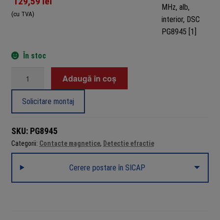
129,59
lei
(cu TVA)
În stoc
Cantitate
Adaugă în coș
Contact
magnetic
Solicitare montaj
wireless
PowerG
SKU:
PG8945
868
Categorii:
Contacte magnetice
,
Detectie efractie
MHz,
alb,
Cerere postare în SICAP
interior,
DSC
PG8945