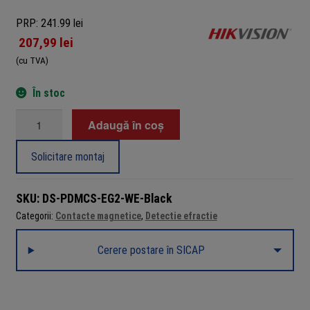
PRP: 241.99 lei
207,99
lei
(cu TVA)
În stoc
Cantitate
Adaugă în coș
Contact
magnetic
Solicitare montaj
Wireless
AX
SKU:
DS-PDMCS-EG2-WE-Black
PRO
Categorii:
Contacte magnetice
,
Detectie efractie
868Mhz,
Negru
Cerere postare în SICAP
-
HIKVISION
DS-
PDMCS-