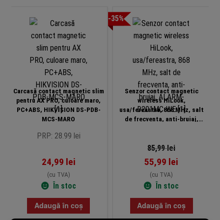
-35%
Carcasă contact magnetic slim
Senzor contact magnetic
pentru AX PRO, culoare maro,
wireless HiLook,
PC+ABS, HIKVISION DS-PDB-
usa/fereastra, 868 MHz, salt
MCS-MARO
de frecventa, anti-bruiaj,
ALARM-D201MC-WE
PRP: 28.99 lei
85,99
lei
24,99
lei
55,99
lei
(cu TVA)
(cu TVA)
În stoc
În stoc
Adaugă în coș
Adaugă în coș