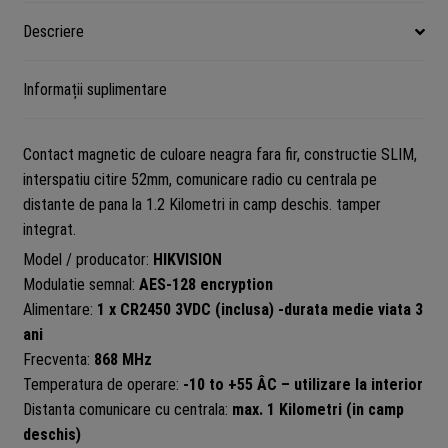
EG2-
Descriere
WE-
Black
Informații suplimentare
Contact magnetic de culoare neagra fara fir, constructie SLIM,
interspatiu citire 52mm, comunicare radio cu centrala pe
distante de pana la 1.2 Kilometri in camp deschis. tamper
integrat.
Model / producator:
HIKVISION
Modulatie semnal:
AES-128 encryption
Alimentare:
1 x CR2450 3VDC (inclusa) -durata medie viata 3
ani
Frecventa:
868 MHz
Temperatura de operare:
-10 to +55 ÂC – utilizare la interior
Distanta comunicare cu centrala:
max. 1 Kilometri (in camp
deschis)