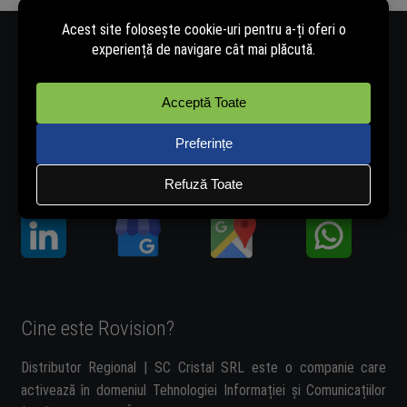
Număr de telefon - 0334.405.358
Adresă de e-mail - vanzari@rovision.ro
Ne găsești și pe:
Cine este Rovision?
Distributor Regional | SC Cristal SRL este o companie care
activează în domeniul Tehnologiei Informației și Comunicațiilor