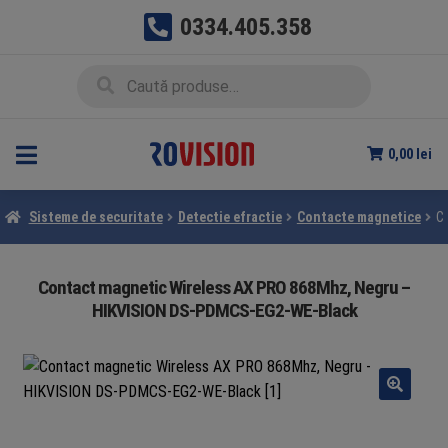
0334.405.358
Sari
Sari
Caută
Caută
la
la
după:
navigare
conținut
0,00
lei
Sisteme de securitate
Detectie efractie
Contacte magnetice
C
Contact magnetic Wireless AX PRO 868Mhz, Negru –
HIKVISION DS-PDMCS-EG2-WE-Black