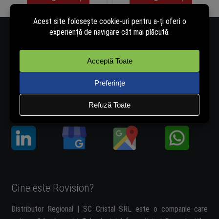
Număr de telefon - 0334.405.358
Adresă de e-mail - vanzari@rovision.ro
Ne găsești și pe:
Cine este Rovision?
Distributor Regional | SC Cristal SRL este o companie care