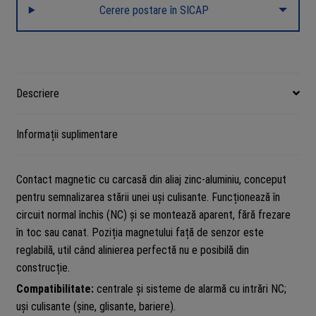
Cerere postare în SICAP
carcasă
zinc-
aluminiu,
CM-
55AL
Descriere
Informații suplimentare
Contact magnetic cu carcasă din aliaj zinc-aluminiu, conceput
pentru semnalizarea stării unei uși culisante. Funcționează în
circuit normal închis (NC) și se montează aparent, fără frezare
în toc sau canat. Poziția magnetului față de senzor este
reglabilă, util când alinierea perfectă nu e posibilă din
construcție.
Compatibilitate:
centrale și sisteme de alarmă cu intrări NC;
uși culisante (șine, glisante, bariere).