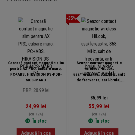
-35%
Carcasă contact magnetic slim
Senzor contact magnetic
pentru AX PRO, culoare maro,
wireless HiLook,
PC+ABS, HIKVISION DS-PDB-
usa/fereastra, 868 MHz, salt
MCS-MARO
de frecventa, anti-bruiaj,
ALARM-D201MC-WE
PRP: 28.99 lei
85,99
lei
24,99
lei
55,99
lei
(cu TVA)
(cu TVA)
În stoc
În stoc
Adaugă în coș
Adaugă în coș