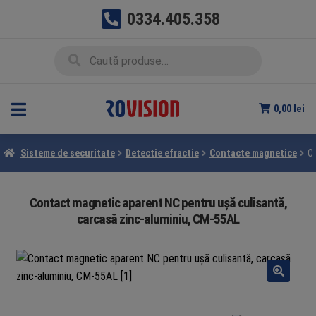
0334.405.358
Sari
Sari
Caută
Caută
la
la
după:
navigare
conținut
0,00
lei
Sisteme de securitate
Detectie efractie
Contacte magnetice
Co
Contact magnetic aparent NC pentru ușă culisantă,
carcasă zinc-aluminiu, CM-55AL