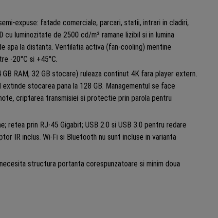
mi-expuse: fatade comerciale, parcari, statii, intrari in cladiri,
 cu luminozitate de 2500 cd/m² ramane lizibil si in lumina
 de apa la distanta. Ventilatia activa (fan-cooling) mentine
ntre -20°C si +45°C.
 GB RAM, 32 GB stocare) ruleaza continut 4K fara player extern.
d extinde stocarea pana la 128 GB. Managementul se face
mote, criptarea transmisiei si protectie prin parola pentru
; retea prin RJ-45 Gigabit; USB 2.0 si USB 3.0 pentru redare
tor IR inclus. Wi-Fi si Bluetooth nu sunt incluse in varianta
necesita structura portanta corespunzatoare si minim doua