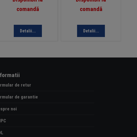
comandă
comandă
Detalii...
Detalii...
nformatii
rmular de retur
rmular de garantie
spre noi
NPC
OL