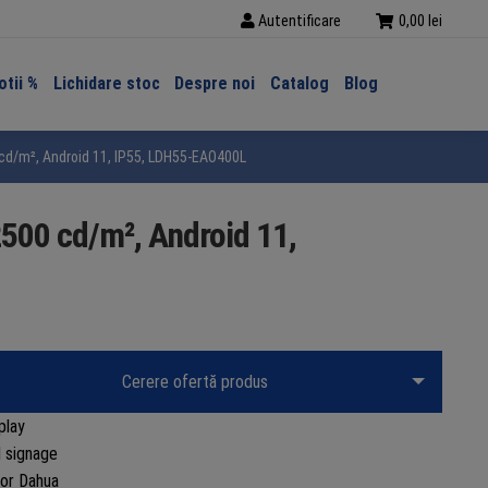
Autentificare
0,00
lei
tii %
Lichidare stoc
Despre noi
Catalog
Blog
0 cd/m², Android 11, IP55, LDH55-EAO400L
2500 cd/m², Android 11,
Cerere ofertă produs