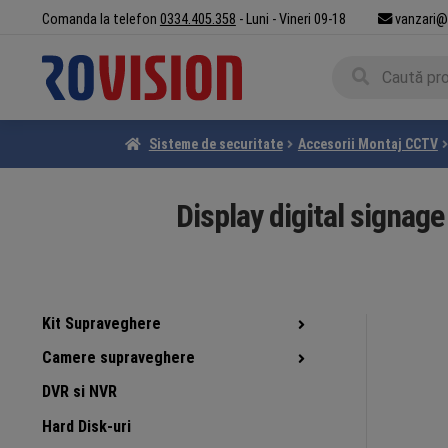
Sari
Sari
Comanda la telefon
0334.405.358
- Luni - Vineri 09-18
vanzari@
la
la
Caută
navigare
conținut
Caută
după:
Sisteme de securitate
Accesorii Montaj CCTV
Display digital signag
Kit Supraveghere
Camere supraveghere
DVR si NVR
Hard Disk-uri