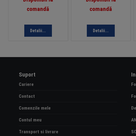
comandă
comandă
Detalii...
Detalii...
Suport
I
Cariere
Fo
Contact
Fo
Comenzile mele
De
Contul meu
A
Transport si livrare
S