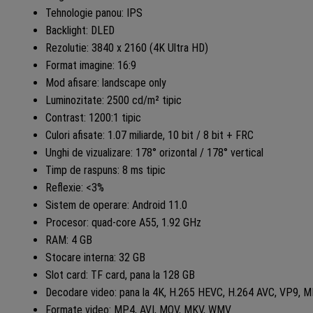
Tehnologie panou: IPS
Backlight: DLED
Rezolutie: 3840 x 2160 (4K Ultra HD)
Format imagine: 16:9
Mod afisare: landscape only
Luminozitate: 2500 cd/m² tipic
Contrast: 1200:1 tipic
Culori afisate: 1.07 miliarde, 10 bit / 8 bit + FRC
Unghi de vizualizare: 178° orizontal / 178° vertical
Timp de raspuns: 8 ms tipic
Reflexie: <3%
Sistem de operare: Android 11.0
Procesor: quad-core A55, 1.92 GHz
RAM: 4 GB
Stocare interna: 32 GB
Slot card: TF card, pana la 128 GB
Decodare video: pana la 4K, H.265 HEVC, H.264 AVC, VP9,
Formate video: MP4, AVI, MOV, MKV, WMV