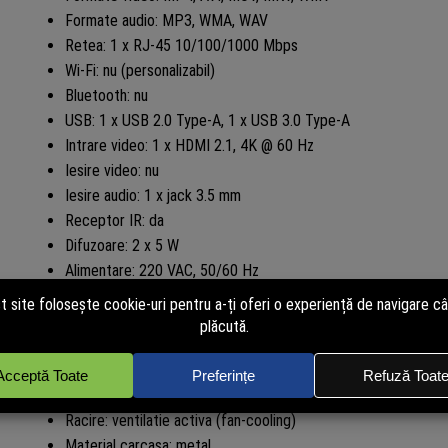
Formate audio: MP3, WMA, WAV
Retea: 1 x RJ-45 10/100/1000 Mbps
Wi-Fi: nu (personalizabil)
Bluetooth: nu
USB: 1 x USB 2.0 Type-A, 1 x USB 3.0 Type-A
Intrare video: 1 x HDMI 2.1, 4K @ 60 Hz
Iesire video: nu
Iesire audio: 1 x jack 3.5 mm
Receptor IR: da
Difuzoare: 2 x 5 W
Alimentare: 220 VAC, 50/60 Hz
Consum: ≤450 W
Temperatura de operare: -20°C ~ +45°C
Temperatura de stocare: -20°C ~ +60°C
Umiditate operare: 5%-90% RH, fara condens
Grad de protectie: IP55
Racire: ventilatie activa (fan-cooling)
Material carcasa: metal