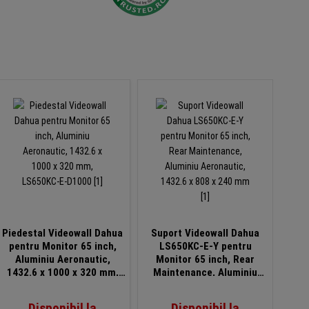
Piedestal Videowall Dahua
Suport Videowall Dahua
Pied
pentru Monitor 65 inch,
LS650KC-E-Y pentru
DHI
Aluminiu Aeronautic,
Monitor 65 inch, Rear
pen
1432.6 x 1000 x 320 mm,
Maintenance, Aluminiu
Mont
LS650KC-E-D1000
Aeronautic, 1432.6 x 808 x
10
240 mm
Disponibil la
Disponibil la