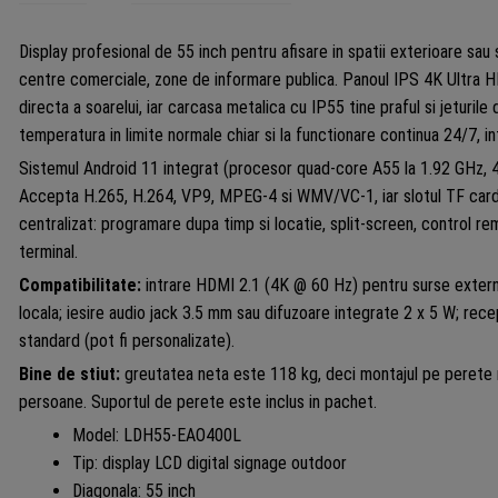
Display profesional de 55 inch pentru afisare in spatii exterioare sau se
centre comerciale, zone de informare publica. Panoul IPS 4K Ultra HD
directa a soarelui, iar carcasa metalica cu IP55 tine praful si jeturile
temperatura in limite normale chiar si la functionare continua 24/7, i
Sistemul Android 11 integrat (procesor quad-core A55 la 1.92 GHz, 4
Accepta H.265, H.264, VP9, MPEG-4 si WMV/VC-1, iar slotul TF car
centralizat: programare dupa timp si locatie, split-screen, control re
terminal.
Compatibilitate:
intrare HDMI 2.1 (4K @ 60 Hz) pentru surse externe
locala; iesire audio jack 3.5 mm sau difuzoare integrate 2 x 5 W; recep
standard (pot fi personalizate).
Bine de stiut:
greutatea neta este 118 kg, deci montajul pe perete 
persoane. Suportul de perete este inclus in pachet.
Model: LDH55-EAO400L
Tip: display LCD digital signage outdoor
Diagonala: 55 inch