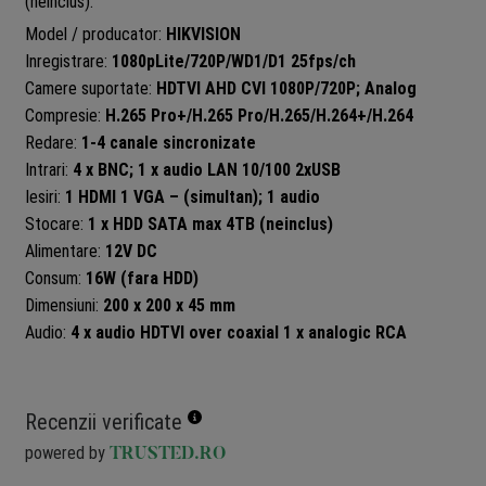
(neinclus).
Model / producator:
HIKVISION
Inregistrare:
1080pLite/720P/WD1/D1 25fps/ch
Camere suportate:
HDTVI AHD CVI 1080P/720P; Analog
Compresie:
H.265 Pro+/H.265 Pro/H.265/H.264+/H.264
Redare:
1-4 canale sincronizate
Intrari:
4 x BNC; 1 x audio LAN 10/100 2xUSB
Iesiri:
1 HDMI 1 VGA – (simultan); 1 audio
Stocare:
1 x HDD SATA max 4TB (neinclus)
Alimentare:
12V DC
Consum:
16W (fara HDD)
Dimensiuni:
200 x 200 x 45 mm
Audio:
4 x audio HDTVI over coaxial 1 x analogic RCA
Recenzii verificate
powered by
TRUSTED.RO