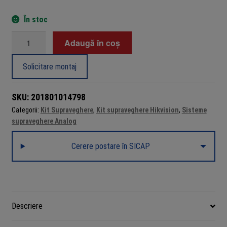
În stoc
Cantitate
Adaugă în coș
Kit
4
Solicitare montaj
camere
supraveghere
SKU:
201801014798
exterior
Categorii:
Kit Supraveghere
,
Kit supraveghere Hikvision
,
Sisteme
Hikvision
supraveghere Analog
2MP
1080P
Cerere postare în SICAP
40m
IR
lentila
2.8mm
92
Descriere
grade