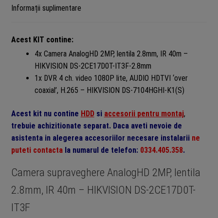
Informații suplimentare
Acest KIT contine:
4x Camera AnalogHD 2MP, lentila 2.8mm, IR 40m –
HIKVISION DS-2CE17D0T-IT3F-2.8mm
1x DVR 4 ch. video 1080P lite, AUDIO HDTVI ‘over
coaxial’, H.265 – HIKVISION DS-7104HGHI-K1(S)
Acest kit nu contine
HDD
si
accesorii pentru montaj
,
trebuie achizitionate separat. Daca aveti nevoie de
asistenta in alegerea accesoriilor necesare instalarii
ne
puteti contacta
la numarul de telefon:
0334.405.358
.
Camera supraveghere AnalogHD 2MP, lentila
2.8mm, IR 40m – HIKVISION DS-2CE17D0T-
IT3F