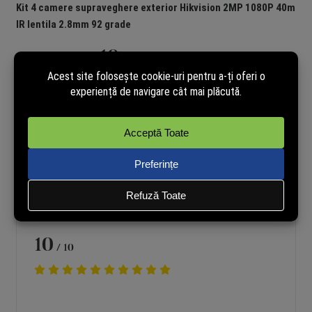
Kit 4 camere supraveghere exterior Hikvision 2MP 1080P 40m
IR lentila 2.8mm 92 grade
10
Notă produs
/ 10
Din
recenzii de la cumpărători
1
Mariana - B
Achiziție verificată
02-11-2025 19:02
10
/ 10