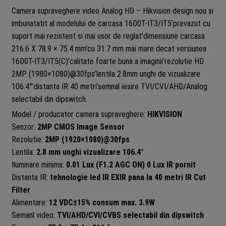
Camera supraveghere video Analog HD –
Hikvision
design nou si
imbunatatit al modelului de carcasa 16D0T-IT3/IT5’prevazut cu
suport mai rezistent si mai usor de reglat’dimensiune carcasa
216.6 X 78.9 × 75.4 mm’cu 31.7 mm mai mare decat versiunea
16D0T-IT3/IT5(C)’calitate foarte buna a imaginii’rezolutie HD
2MP (1980×1080)@30fps’lentila 2.8mm unghi de vizualizare
106.4°’distanta IR 40 metri’semnal iesire TVI/CVI/AHD/Analog
selectabil din dipswitch.
Model / producator camera supraveghere:
HIKVISION
Senzor:
2MP CMOS Image Sensor
Rezolutie:
2MP (1920×1080)@30fps
Lentila:
2
.8 mm unghi vizualizare 106.4°
Iluminare minima:
0.01 Lux (F1.2 AGC ON) 0 Lux IR pornit
Distanta IR:
tehnologie led IR EXIR pana la 40 metri IR Cut
Filter
Alimentare:
12 VDC±15% consum max. 3.9W
Semanl video:
TVI/AHD/CVI/CVBS selectabil din dipswitch