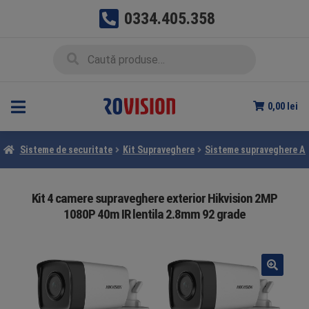
0334.405.358
Sari
Sari
Caută
Caută
la
la
după:
navigare
conținut
0,00
lei
Sisteme de securitate
Kit Supraveghere
Sisteme supraveghere A
Kit 4 camere supraveghere exterior Hikvision 2MP
1080P 40m IR lentila 2.8mm 92 grade