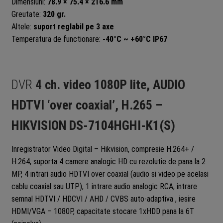
Dimensiuni:
78.9 × 75.4 × 216.6 mm
Greutate:
320 gr.
Altele:
suport reglabil pe 3 axe
Temperatura de functionare:
-40°C ~ +60°C IP67
DVR
4 ch. video 1080P lite, AUDIO
HDTVI ‘over coaxial’, H.265 –
HIKVISION DS-7104HGHI-K1(S)
Inregistrator Video Digital – Hikvision, compresie H.264+ /
H.264, suporta 4 camere analogic HD cu rezolutie de pana la 2
MP, 4 intrari audio HDTVI over coaxial (audio si video pe acelasi
cablu coaxial sau UTP), 1 intrare audio analogic RCA, intrare
semnal HDTVI / HDCVI / AHD / CVBS auto-adaptiva , iesire
HDMI/VGA – 1080P, capacitate stocare 1xHDD pana la 6T