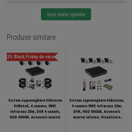
Vezi toate opiniile
Produse similare
-22% Black Friday de vara
-3
Sistem supraveghere Hikvision
Sistem supraveghere Hikvision,
HiWatch, 4 camere, 5MP,
4 camere 5MP, Infrarosu 20m,
Infrarosu 20m, DVR 4 canale,
DVR, HDD 500GB, Accesorii
HDD 500GB, Accesorii montaj
montaj inlcuse, Vizualizare
imagini pe mobil