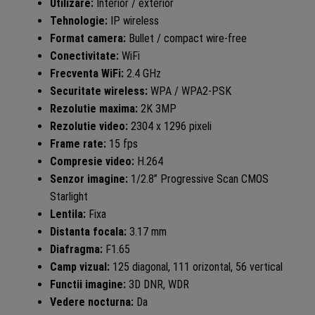
Utilizare:
Interior / exterior
Tehnologie:
IP wireless
Format camera:
Bullet / compact wire-free
Conectivitate:
WiFi
Frecventa WiFi:
2.4 GHz
Securitate wireless:
WPA / WPA2-PSK
Rezolutie maxima:
2K 3MP
Rezolutie video:
2304 x 1296 pixeli
Frame rate:
15 fps
Compresie video:
H.264
Senzor imagine:
1/2.8” Progressive Scan CMOS
Starlight
Lentila:
Fixa
Distanta focala:
3.17 mm
Diafragma:
F1.65
Camp vizual:
125 diagonal, 111 orizontal, 56 vertical
Functii imagine:
3D DNR, WDR
Vedere nocturna:
Da