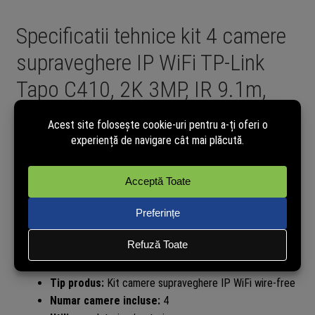
Specificatii tehnice kit 4 camere
supraveghere IP WiFi TP-Link
Tapo C410, 2K 3MP, IR 9.1m,
lentila fixa 3.17mm, microfon si
difuzor, alarma sonora, baterie
6400mAh, microSD 512GB,
IP65:
Producator:
TP-Link
Brand:
Tapo
Model:
Tapo C410 4-Pack
Tip produs:
Kit camere supraveghere IP WiFi wire-free
Numar camere incluse:
4