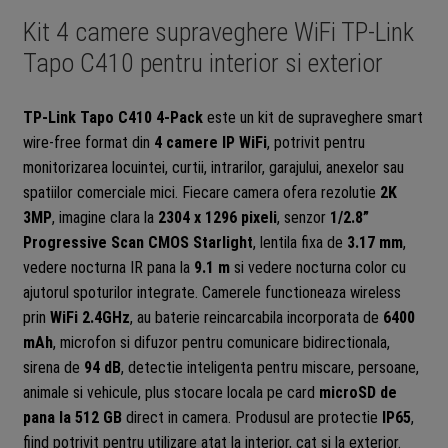
Kit 4 camere supraveghere WiFi TP-Link
Tapo C410 pentru interior si exterior
TP-Link Tapo C410 4-Pack
este un kit de supraveghere smart
wire-free format din
4 camere IP WiFi
, potrivit pentru
monitorizarea locuintei, curtii, intrarilor, garajului, anexelor sau
spatiilor comerciale mici. Fiecare camera ofera rezolutie
2K
3MP
, imagine clara la
2304 x 1296 pixeli
, senzor
1/2.8”
Progressive Scan CMOS Starlight
, lentila fixa de
3.17 mm
,
vedere nocturna IR pana la
9.1 m
si vedere nocturna color cu
ajutorul spoturilor integrate. Camerele functioneaza wireless
prin
WiFi 2.4GHz
, au baterie reincarcabila incorporata de
6400
mAh
, microfon si difuzor pentru comunicare bidirectionala,
sirena de
94 dB
, detectie inteligenta pentru miscare, persoane,
animale si vehicule, plus stocare locala pe card
microSD de
pana la 512 GB
direct in camera. Produsul are protectie
IP65
,
fiind potrivit pentru utilizare atat la interior, cat si la exterior.