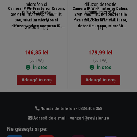
Camera IP Wi-Fi interior Xiaomi,
Camera IP Wi-Fi interior Dahua,
2MP Full HD 1080p, Pan/Tilt
2MP, Pan/Tilt, IR 15m, lentila
360, Wi-Fi 6, microfon si
fixa F2.0, microfon si difuzor,
difuzor, vedere nocturna IR,
detectie umana, microSD
XIA068.1
512GB, IPC-H2C
146,35
lei
179,99
lei
(cu TVA)
(cu TVA)
În stoc
În stoc
Adaugă în coș
Adaugă în coș
Număr de telefon - 0334.405.358
Adresă de e-mail - vanzari@rovision.ro
Ne găsești și pe: