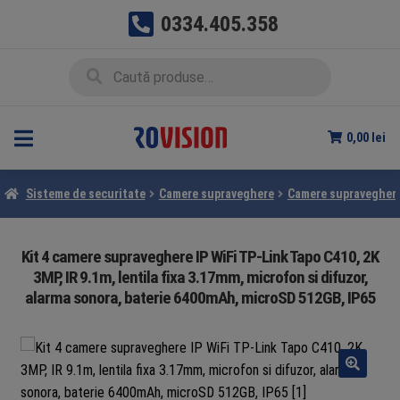
0334.405.358
Sari
Sari
Caută
Caută
la
la
după:
navigare
conținut
0,00
lei
Sisteme de securitate
Camere supraveghere
Camere supraveghere
Kit 4 camere supraveghere IP WiFi TP-Link Tapo C410, 2K
3MP, IR 9.1m, lentila fixa 3.17mm, microfon si difuzor,
alarma sonora, baterie 6400mAh, microSD 512GB, IP65