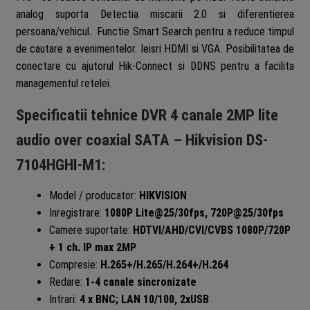
analog suporta Detectia miscarii 2.0 si diferentierea
persoana/vehicul. Functie Smart Search pentru a reduce timpul
de cautare a evenimentelor. Ieisri HDMI si VGA. Posibilitatea de
conectare cu ajutorul Hik-Connect si DDNS pentru a facilita
managementul retelei.
Specificatii tehnice DVR 4 canale 2MP lite
audio over coaxial SATA – Hikvision DS-
7104HGHI-M1:
Model / producator:
HIKVISION
Inregistrare:
1080P Lite@25/30fps, 720P@25/30fps
Camere suportate:
HDTVI/AHD/CVI/CVBS 1080P/720P
+ 1 ch. IP max 2MP
Compresie:
H.265+/H.265/H.264+/H.264
Redare:
1-4 canale sincronizate
Intrari:
4 x BNC; LAN 10/100, 2xUSB