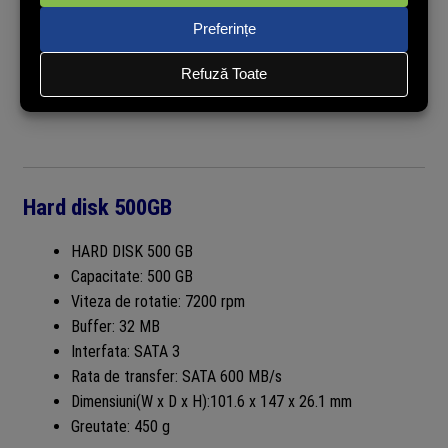
BNC+DC
alimentare +semnal video
2 DC Joint (Female and Male): 5.5*2.1mm
pentru camere supraveghere
grosime 4mm cupru
Hard disk 500GB
HARD DISK 500 GB
Capacitate: 500 GB
Viteza de rotatie: 7200 rpm
Buffer: 32 MB
Interfata: SATA 3
Rata de transfer: SATA 600 MB/s
Dimensiuni(W x D x H):101.6 x 147 x 26.1 mm
Greutate: 450 g