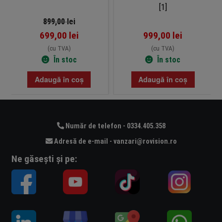
imagini pe mobil
899,00
lei
699,00
lei
999,00
lei
(cu TVA)
(cu TVA)
În stoc
În stoc
Adaugă în coș
Adaugă în coș
Număr de telefon - 0334.405.358
Adresă de e-mail - vanzari@rovision.ro
Ne găsești și pe: