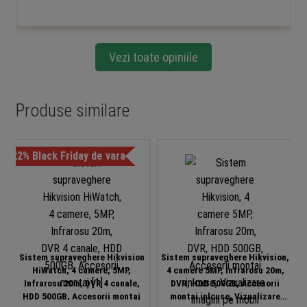
Vezi toate opiniile
Produse similare
-22% Black Friday de vara
-3
Sistem supraveghere Hikvision
Sistem supraveghere Hikvision,
HiWatch, 4 camere, 5MP,
4 camere 5MP, Infrarosu 20m,
Infrarosu 20m, DVR 4 canale,
DVR, HDD 500GB, Accesorii
HDD 500GB, Accesorii montaj
montaj inlcuse, Vizualizare