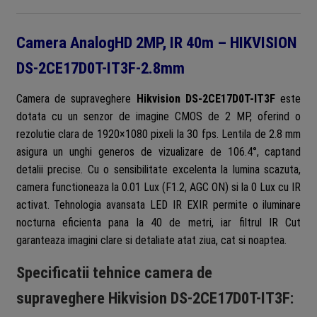
Camera AnalogHD 2MP, IR 40m – HIKVISION
DS-2CE17D0T-IT3F-2.8mm
Camera de supraveghere
Hikvision DS-2CE17D0T-IT3F
este
dotata cu un senzor de imagine CMOS de 2 MP, oferind o
rezolutie clara de 1920×1080 pixeli la 30 fps. Lentila de 2.8 mm
asigura un unghi generos de vizualizare de 106.4°, captand
detalii precise. Cu o sensibilitate excelenta la lumina scazuta,
camera functioneaza la 0.01 Lux (F1.2, AGC ON) si la 0 Lux cu IR
activat. Tehnologia avansata LED IR EXIR permite o iluminare
nocturna eficienta pana la 40 de metri, iar filtrul IR Cut
garanteaza imagini clare si detaliate atat ziua, cat si noaptea.
Specificatii tehnice camera de
supraveghere Hikvision DS-2CE17D0T-IT3F: