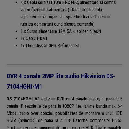
4 x Cablu sertizat 10m BNC+DC, alimentare si semnal
video (semnal +alimentare) (Daca doriti cablu
suplimentar va rugam sa specificati acest lucru in
rubrica comentarii cand plasati comanda)
1 x Sursa alimentare 12V, 5A + spliter 4 iesiri
1x Cablu HDMI
1x Hard disk 500GB Refurbished
DVR 4 canale 2MP lite audio Hikvision DS-
7104HGHI-M1
DS-7104HGHI-M1
este un DVR cu 4 canale analog si pana la 5
canale IP, rezolutie de pana la 1080P lite, latime banda max. 64
Mbps, audio over coaxial, posibilitatea de montare a unui HDD
SATA (neinclus) de pana la 4 TB. Datorita compresiei H.265
Pro+ se reduce consumul de memorie pe HDD. Toate canalele