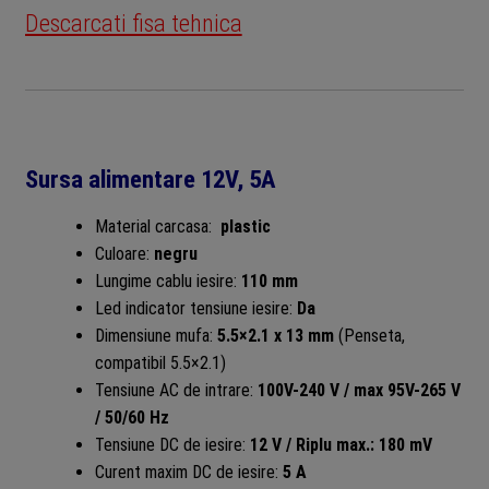
Descarcati fisa tehnica
Sursa alimentare 12V, 5A
Material carcasa:
plastic
Culoare:
negru
Lungime cablu iesire:
110 mm
Led indicator tensiune iesire:
Da
Dimensiune mufa:
5.5×2.1 x 13 mm
(Penseta,
compatibil 5.5×2.1)
Tensiune AC de intrare:
100V-240 V / max 95V-265 V
/ 50/60 Hz
Tensiune DC de iesire:
12 V / Riplu max.: 180 mV
Curent maxim DC de iesire:
5 A