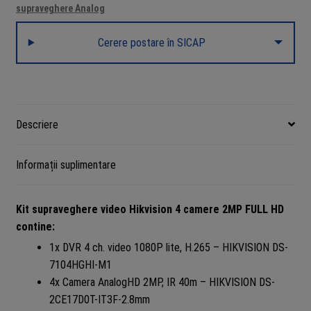
supraveghere Analog
2MP
FULLHD
Cerere postare în SICAP
1080p
IR
40m
+
accesorii
Descriere
instalare,
HDD
Informații suplimentare
500GB
Kit supraveghere video Hikvision 4 camere 2MP FULL HD
contine:
1x DVR 4 ch. video 1080P lite, H.265 – HIKVISION DS-
7104HGHI-M1
4x Camera AnalogHD 2MP, IR 40m – HIKVISION DS-
2CE17D0T-IT3F-2.8mm