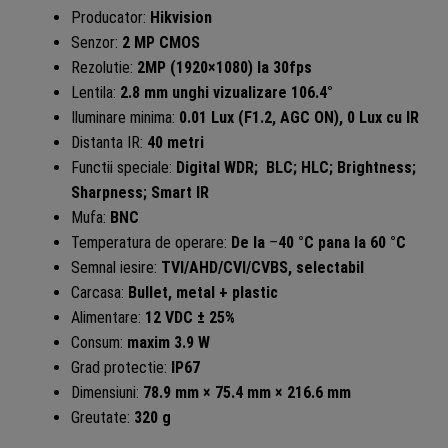
Producator:
Hikvision
Senzor:
2 MP CMOS
Rezolutie:
2MP (1920×1080) la 30fps
Lentila:
2.8 mm unghi vizualizare 106.4°
Iluminare minima:
0.01 Lux (F1.2, AGC ON), 0 Lux cu IR
Distanta IR:
40 metri
Functii speciale:
Digital WDR;
BLC; HLC; Brightness;
Sharpness; Smart IR
Mufa:
BNC
Temperatura de operare:
De la
–
40 °C pana la 60 °C
Semnal iesire:
TVI/AHD/CVI/CVBS, selectabil
Carcasa:
Bullet, metal + plastic
Alimentare:
12 VDC ± 25%
Consum:
maxim 3.9 W
Grad protectie:
IP67
Dimensiuni:
78.9 mm × 75.4 mm × 216.6 mm
Greutate:
320 g