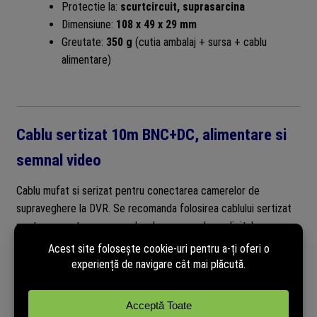
Protectie la:
scurtcircuit, suprasarcina
Dimensiune:
108 x 49 x 29 mm
Greutate:
350 g
(cutia ambalaj + sursa + cablu
alimentare)
Cablu sertizat 10m BNC+DC, alimentare si
semnal video
Cablu mufat si serizat pentru conectarea camerelor de
supraveghere la DVR. Se recomanda folosirea cablului sertizat
pentru conectarea camerelor de supraveghere digitale
(AHD/TVI/CVI) cat si a celor analogice(CVBS). La capete este
echipat cu conectori turnati tip „BNC mama” (2) si conectori de
alimentare tip DC tata (1) si DC mama (1) Cablu sertizat 10
metri pentru camere de supraveghere cu conectori.