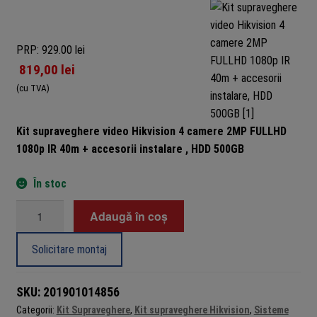
PRP: 929.00 lei
819,00
lei
(cu TVA)
Kit supraveghere video Hikvision 4 camere 2MP FULLHD
1080p IR 40m + accesorii instalare , HDD 500GB
În stoc
Cantitate
Adaugă în coș
Kit
supraveghere
Solicitare montaj
video
Hikvision
SKU:
201901014856
4
Categorii:
Kit Supraveghere
,
Kit supraveghere Hikvision
,
Sisteme
camere