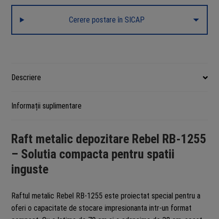
reglabile,
Cerere postare în SICAP
150
kg/polita,
150
cm
inaltime,
Descriere
asamblare
push-
Informații suplimentare
in,
argintiu
Rebel
Raft metalic depozitare Rebel RB-1255
RB-
– Solutia compacta pentru spatii
1255
inguste
Raftul metalic Rebel RB-1255 este proiectat special pentru a
oferi o capacitate de stocare impresionanta intr-un format