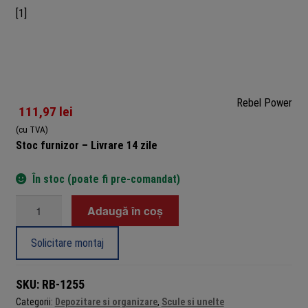
Rebel Power
111,97
lei
(cu TVA)
Stoc furnizor – Livrare 14 zile
În stoc (poate fi pre-comandat)
Cantitate
Adaugă în coș
Raft
metalic
Solicitare montaj
depozitare,
5
SKU:
RB-1255
polite
Categorii:
Depozitare si organizare
,
Scule si unelte
MDF