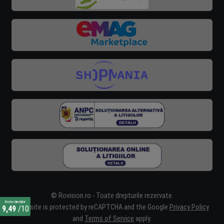
© Rovision.ro - Toate drepturile rezervate.
Nota clienților
This site is protected by reCAPTCHA and the Google
Privacy Policy
9,49
/10
and
Terms of Service
apply.