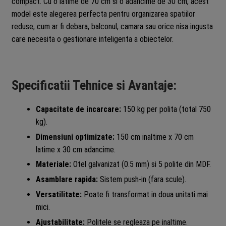
compact. Cu o latime de 70 cm si o adancime de 30 cm, acest
model este alegerea perfecta pentru organizarea spatiilor
reduse, cum ar fi debara, balconul, camara sau orice nisa ingusta
care necesita o gestionare inteligenta a obiectelor.
Specificatii Tehnice si Avantaje:
Capacitate de incarcare:
150 kg per polita (total 750
kg).
Dimensiuni optimizate:
150 cm inaltime x 70 cm
latime x 30 cm adancime.
Materiale:
Otel galvanizat (0.5 mm) si 5 polite din MDF.
Asamblare rapida:
Sistem push-in (fara scule).
Versatilitate:
Poate fi transformat in doua unitati mai
mici.
Ajustabilitate:
Politele se regleaza pe inaltime.