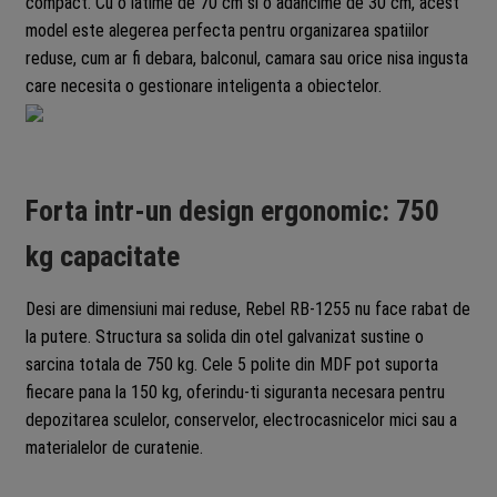
compact. Cu o latime de 70 cm si o adancime de 30 cm, acest
model este alegerea perfecta pentru organizarea spatiilor
reduse, cum ar fi debara, balconul, camara sau orice nisa ingusta
care necesita o gestionare inteligenta a obiectelor.
Forta intr-un design ergonomic: 750
kg capacitate
Desi are dimensiuni mai reduse, Rebel RB-1255 nu face rabat de
la putere. Structura sa solida din otel galvanizat sustine o
sarcina totala de 750 kg. Cele 5 polite din MDF pot suporta
fiecare pana la 150 kg, oferindu-ti siguranta necesara pentru
depozitarea sculelor, conservelor, electrocasnicelor mici sau a
materialelor de curatenie.