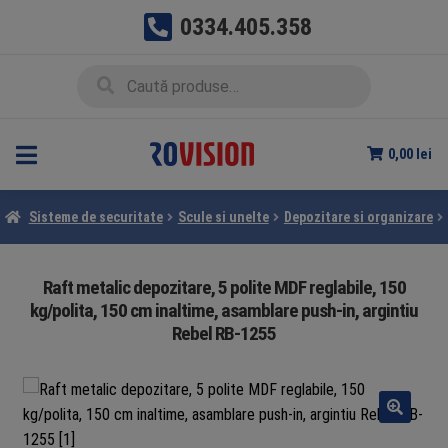
0334.405.358
Sari
Sari
Caută
Caută
la
la
după:
navigare
conținut
0,00
lei
Sisteme de securitate
Scule si unelte
Depozitare si organizare
Raft metalic depozitare, 5 polite MDF reglabile, 150
kg/polita, 150 cm inaltime, asamblare push-in, argintiu
Rebel RB-1255