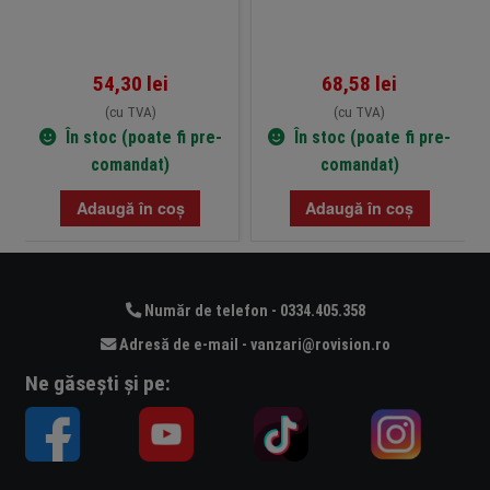
54,30
lei
68,58
lei
(cu TVA)
(cu TVA)
În stoc (poate fi pre-
În stoc (poate fi pre-
comandat)
comandat)
Adaugă în coș
Adaugă în coș
Număr de telefon - 0334.405.358
Adresă de e-mail - vanzari@rovision.ro
Ne găsești și pe: