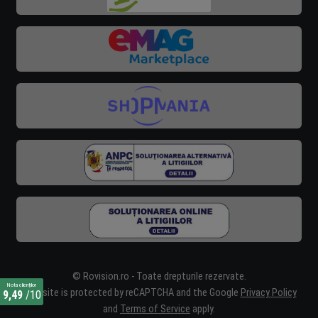
© Rovision.ro - Toate drepturile rezervate.
Nota clienților
This site is protected by reCAPTCHA and the Google
Privacy Policy
9,49
/10
and
Terms of Service
apply.