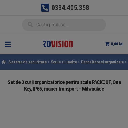
0334.405.358
Sari
Sari
Caută
Caută
la
la
după:
navigare
conținut
0,00
lei
Sisteme de securitate
Scule si unelte
Depozitare si organizare
Set de 3 cutii organizatorice pentru scule PACKOUT, One
Key, IP65, maner transport – Milwaukee