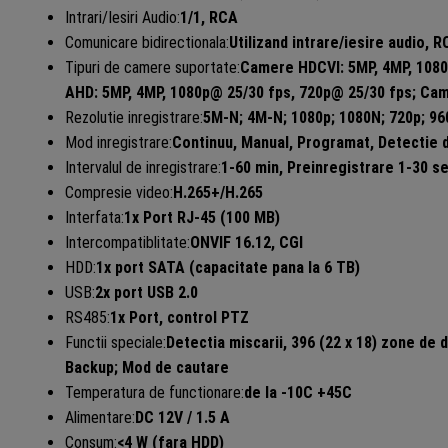
Intrari/Iesiri Audio:
1/1, RCA
Comunicare bidirectionala:
Utilizand intrare/iesire audio, 
Tipuri de camere suportate:
Camere HDCVI: 5MP, 4MP, 1080
AHD: 5MP, 4MP, 1080p@ 25/30 fps, 720p@ 25/30 fps; Cam
Rezolutie inregistrare:
5M-N; 4M-N; 1080p; 1080N; 720p; 960
Mod inregistrare:
Continuu, Manual, Programat, Detectie 
Intervalul de inregistrare:
1-60 min, Preinregistrare 1-30 s
Compresie video:
H.265+/H.265
Interfata:
1x Port RJ-45 (100 MB)
Intercompatiblitate:
ONVIF 16.12, CGI
HDD:
1x port SATA (capacitate pana la 6 TB)
USB:
2x port USB 2.0
RS485:
1x Port, control PTZ
Functii speciale:
Detectia miscarii, 396 (22 x 18) zone de 
Backup; Mod de cautare
Temperatura de functionare:
de la -10C +45C
Alimentare:
DC 12V / 1.5 A
Consum:
<4 W (fara HDD)