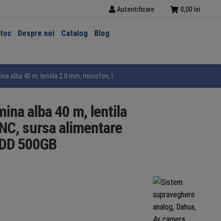
Autentificare
0,00
lei
stoc
Despre noi
Catalog
Blog
na alba 40 m, lentila 2.8 mm, microfon, DVR, cablu coaxial, 8x conector mufa
ina alba 40 m, lentila
NC, sursa alimentare
HDD 500GB