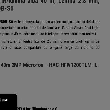
IR/lumina alba 40 m, Lentila 2.8 mm,
0B-S6
280B-S6
este conceputa pentru a oferi imagini clare si detaliate
superioara in orice conditii de iluminare. Functia Smart Dual Light
e pana la 40 m, adaptandu-se inteligent la scenariul monitorizat.
sunetului, iar lentila fixa de 2.8 mm ofera un unghi optim de
HD/TVI) o face compatibila cu o gama larga de sisteme de
t IR 40m 2MP Microfon – HAC-HFW1200TLM-IL-
(B/W, 30 IRE) 0 lux (Illuminator on)