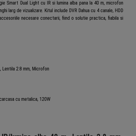
gie Smart Dual Light cu IR si lumina alba pana la 40 m, microfon
tor
nghi larg de vizualizare. Kitul include DVR Dahua cu 4 canale, HDD
cesoriile necesare conectarii, fiind o solutie practica, fiabila si
ntare
ntare
, Lentila 2.8 mm, Microfon
 carcasa cu metalica, 120W
B