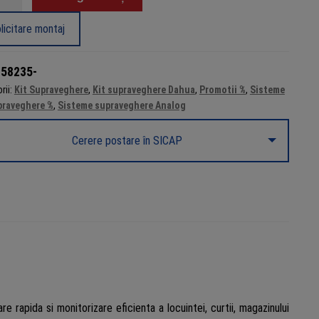
m
veghere
licitare montaj
,
,
:
58235-
rii:
Kit Supraveghere
,
Kit supraveghere Dahua
,
Promotii %
,
Sisteme
a,
praveghere %
,
Sisteme supraveghere Analog
ina
Cerere postare în SICAP
fon,
l,
 rapida si monitorizare eficienta a locuintei, curtii, magazinului