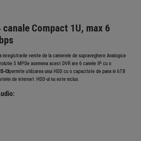
 canale Compact 1U, max 6
Mbps
za inregistrarile venite de la camerele de supraveghere Analogice
rezolutie 5 MP.De asemena acest DVR are 6 canele IP cu o
S-I3
permite utilizarea unui HDD cu o capacitate de pana in 6TB
telei de internet. HDD-ul nu este inclus.
Audio: