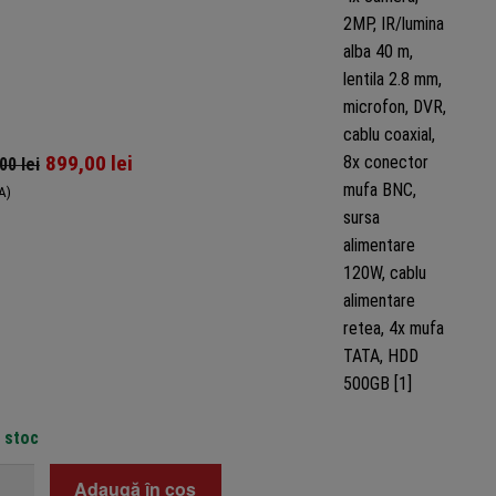
899,00
lei
,00
lei
A)
n stoc
tate
Adaugă în coș