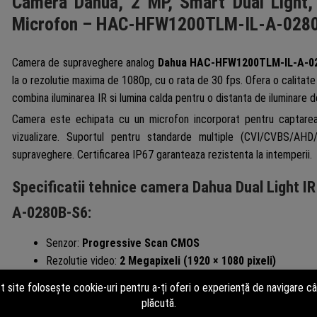
Camera Dahua, 2 MP, Smart Dual Light, 
Microfon – HAC-HFW1200TLM-IL-A-028
Camera de supraveghere analog
Dahua HAC-HFW1200TLM-IL-A-0
la o rezolutie maxima de 1080p, cu o rata de 30 fps. Ofera o calitate 
combina iluminarea IR si lumina calda pentru o distanta de iluminare d
Camera este echipata cu un microfon incorporat pentru captarea 
vizualizare. Suportul pentru standarde multiple (CVI/CVBS/A
supraveghere. Certificarea IP67 garanteaza rezistenta la intemperii.
Specificatii tehnice camera Dahua Dual Ligh
A-0280B-S6:
Senzor:
Progressive Scan CMOS
Rezolutie video:
2 Megapixeli (1920 × 1080 pixeli)
Lentila fixa:
2.8 mm unghi de vizualizare: 102 (orizontal)
Diafragma:
F2.0
Senzitivitate:
0.01 lux@F2.0 (Color, 30 IRE) 0.001 lux@F2.0 