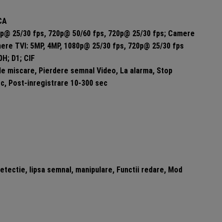
RCA
p@ 25/30 fps, 720p@ 50/60 fps, 720p@ 25/30 fps; Camere
ere TVI: 5MP, 4MP, 1080p@ 25/30 fps, 720p@ 25/30 fps
H; D1; CIF
de miscare, Pierdere semnal Video, La alarma, Stop
ec, Post-inregistrare 10-300 sec
detectie, lipsa semnal, manipulare, Functii redare, Mod