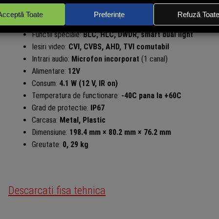
Distanta iluminator IR:
40 m
Distanta iluminator LED alb:
40m
(Lumina calda)
Functii speciale:
BLC, HLC, DWDR, smart dual light
Iesiri video:
CVI, CVBS, AHD, TVI comutabil
Intrari audio:
Microfon incorporat
(1 canal)
Alimentare:
12V
Consum:
4.1 W (12 V, IR on)
Temperatura de functionare:
-40C pana la +60C
Grad de protectie:
IP67
Carcasa:
Metal, Plastic
Dimensiune:
198.4 mm × 80.2 mm × 76.2 mm
Greutate:
0, 29 kg
Descarcati fisa tehnica