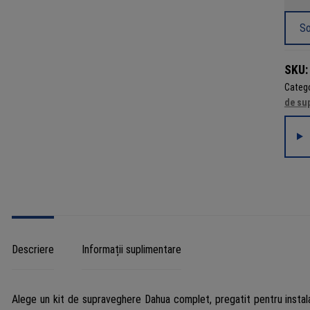
Siste
supra
So
analog
Dahua
SKU
4x
Catego
camer
de su
2MP,
IR/lum
alba
40
m,
lentila
2.8
mm,
micro
Descriere
Informații suplimentare
DVR,
cablu
coaxia
Alege un kit de supraveghere Dahua complet, pregatit pentru instalare