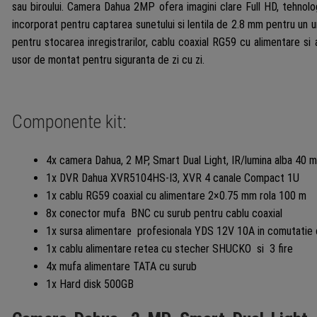
8x
sau biroului. Camera Dahua 2MP ofera imagini clare Full HD, tehnolo
conec
incorporat pentru captarea sunetului si lentila de 2.8 mm pentru un u
mufa
pentru stocarea inregistrarilor, cablu coaxial RG59 cu alimentare si ac
BNC,
usor de montat pentru siguranta de zi cu zi.
sursa
alime
120W,
Componente kit:
cablu
alime
4x camera Dahua, 2 MP, Smart Dual Light, IR/lumina alba 40 m
retea,
1x DVR Dahua XVR5104HS-I3, XVR 4 canale Compact 1U
4x
1x cablu RG59 coaxial cu alimentare 2×0.75 mm rola 100 m
mufa
8x conector mufa BNC cu surub pentru cablu coaxial
TATA,
1x sursa alimentare profesionala YDS 12V 10A in comutatie
HDD
1x cablu alimentare retea cu stecher SHUCKO si 3 fire
500G
4x mufa alimentare TATA cu surub
1x Hard disk 500GB