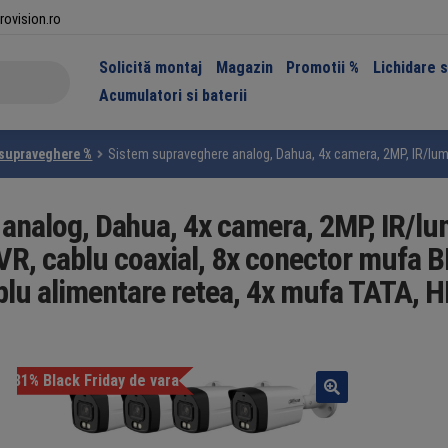
rovision.ro
Solicită montaj
Magazin
Promotii %
Lichidare 
Acumulatori si baterii
 supraveghere %
Sistem supraveghere analog, Dahua, 4x camera, 2MP, IR/lumi
nalog, Dahua, 4x camera, 2MP, IR/lum
VR, cablu coaxial, 8x conector mufa B
blu alimentare retea, 4x mufa TATA, 
-31% Black Friday de vara