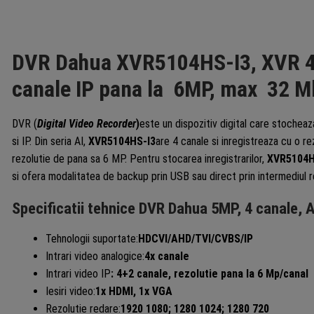
DVR Dahua XVR5104HS-I3, XVR 4
canale IP pana la 6MP, max 32 
DVR (
Digital Video Recorder
)
este un dispozitiv digital care stochea
si IP. Din seria AI,
XVR5104HS-I3
are 4 canale si inregistreaza cu o 
rezolutie de pana sa 6 MP. Pentru stocarea inregistrarilor,
XVR5104H
si ofera modalitatea de backup prin USB sau direct prin intermediul re
Specificatii tehnice DVR Dahua 5MP, 4 canale, 
Tehnologii suportate:
HDCVI/AHD/TVI/CVBS/IP
Intrari video analogice:
4x canale
Intrari video IP
: 4+2 canale, rezolutie pana la 6 Mp/canal
Iesiri video:
1x HDMI, 1x VGA
Rezolutie redare:
1920 1080; 1280 1024; 1280 720