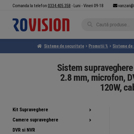
Sari
Sari
Comanda la telefon
0334.405.358
- Luni - Vineri 09-18
vanzari@
la
la
navigare
conținut
Caută
Caută
după:
Sisteme de securitate
Promotii %
Sisteme de
Sistem supraveghere a
2.8 mm, microfon, D
120W, ca
Kit Supraveghere
Camere supraveghere
DVR si NVR