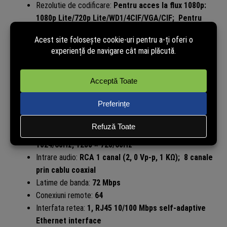
Rezolutie de codificare:
Pentru acces la flux 1080p:
1080p Lite/720p Lite/WD1/4CIF/VGA/CIF; Pentru
acces la flux 720p: 720p/WD1/4CIF/VGA/CIF; Pentru
acces la fluxul SD: WD1/4CIF/VGA/CIF
Intrari video analog:
8 canale
Intrare HDTVI:
1080p25, 1080p30, 720p25, 720p30
Intrare AHD:
1080p25, 1080p30, 720p25, 720p30
Intrare HDCVI:
1080p25, 1080p30, 720p25, 720p30
Iesire HDMI:
1-ch, 1920 × 1080/60Hz, 1280 ×
1024/60Hz, 1280 × 720/60Hz
Iesire VGA:
1-ch, 1920 × 1080/60Hz, 1280 ×
1024/60Hz, 1280 × 720/60Hz
Intrare audio:
RCA 1 canal (2, 0 Vp-p, 1 KΩ); 8 canale
prin cablu coaxial
Latime de banda:
72 Mbps
Conexiuni remote:
64
Interfata retea:
1, RJ45 10/100 Mbps self-adaptive
Ethernet interface