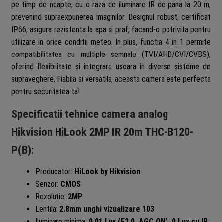
pe timp de noapte, cu o raza de iluminare IR de pana la 20 m,
prevenind supraexpunerea imaginilor. Designul robust, certificat
IP66, asigura rezistenta la apa si praf, facand-o potrivita pentru
utilizare in orice conditii meteo. In plus, functia 4 in 1 permite
compatibilitatea cu multiple semnale (TVI/AHD/CVI/CVBS),
oferind flexibilitate si integrare usoara in diverse sisteme de
supraveghere. Fiabila si versatila, aceasta camera este perfecta
pentru securitatea ta!
Specificatii tehnice camera analog
Hikvision HiLook 2MP IR 20m THC-B120-
P(B):
Producator:
HiLook by Hikvision
Senzor:
CMOS
Rezolutie:
2MP
Lentila:
2.8mm unghi vizualizare 103
Iluminare minima:
0.01 Lux (F2.0, AGC ON), 0 Lux cu IR