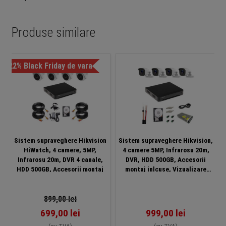
Produse similare
-22% Black Friday de vara
-3
Sistem supraveghere Hikvision
Sistem supraveghere Hikvision,
HiWatch, 4 camere, 5MP,
4 camere 5MP, Infrarosu 20m,
Infrarosu 20m, DVR 4 canale,
DVR, HDD 500GB, Accesorii
HDD 500GB, Accesorii montaj
montaj inlcuse, Vizualizare
imagini pe mobil
899,00
lei
699,00
lei
999,00
lei