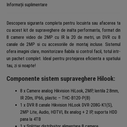
Autocolant
Informații suplimentare
Rovision
Descopera siguranta completa pentru locuinta sau afacerea ta
cu acest kit de supraveghere de inalta performanta, format din
8 camere video de 2MP cu IR la 20 de metri, un DVR cu 8
canale de 2MP si cu accesoriile de montaj incluse. Sistemul
ofera imagini clare, monitorizare fiabila si control facil, totul intr-
un pachet complet. Ideal pentru protejarea eficienta a spatiului
tau, zi si noapte!
Componente sistem supraveghere Hilook:
8 x Camere analog Hikvision HiLook, 2MP, lentila 2.8mm,
IR 20m, IP66, plastic – THC-B120-P(B)
1 x DVR 8 canale Hikvision HiLook DVR-208G-K1(S),
2MP Lite, Audio, HDTVI, 8x analog + 2 IP, suporta HDD
pana la 4TB
1 x Splitter distribuitor alimentare 8 camere