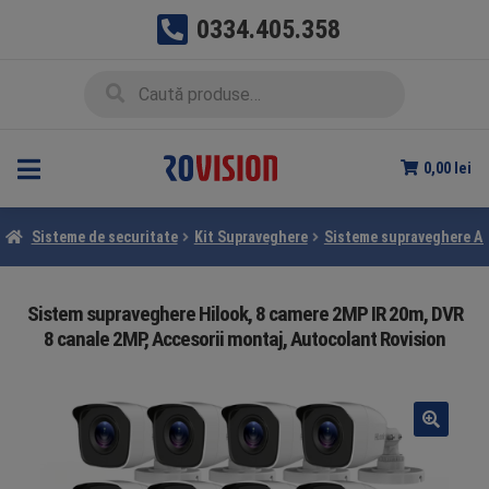
0334.405.358
Sari
Sari
Caută
Caută
la
la
după:
navigare
conținut
0,00
lei
Sisteme de securitate
Kit Supraveghere
Sisteme supraveghere A
Sistem supraveghere Hilook, 8 camere 2MP IR 20m, DVR
8 canale 2MP, Accesorii montaj, Autocolant Rovision