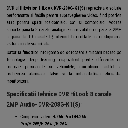
DVR-ul
Hikvision HiLook DVR-208G-K1(S)
reprezinta o solutie
performanta si fiabila pentru supravegherea video, fiind potrivit
atat pentru spatii rezidentiale, cat si comerciale. Acesta
suporta pana la 8 canale analogice cu rezolutie de pana la 2MP
si pana la 10 canale IP, oferind flexibilitate in configurarea
sistemului de securitate.
Datorita functiilor inteligente de detectare a miscarii bazate pe
tehnologia deep learning, dispozitivul poate diferentia cu
precizie persoanele si vehiculele, contribuind astfel la
reducerea alarmelor false si la imbunatatirea eficientei
monitorizarii.
Specificatii tehnice DVR HiLook 8 canale
2MP Audio- DVR-208G-K1(S):
Compresie video:
H.265 Pro+/H.265
Pro/H.265/H.264+/H.264