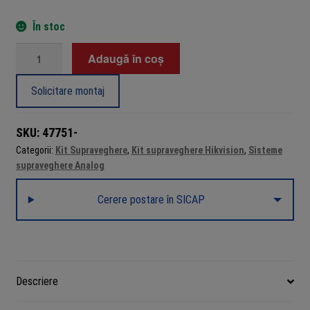
În stoc
Cantitate
Adaugă în coș
Sistem
supraveghere
Solicitare montaj
Hilook,
8
SKU:
47751-
camere
Categorii:
Kit Supraveghere
,
Kit supraveghere Hikvision
,
Sisteme
2MP
supraveghere Analog
IR
20m,
Cerere postare în SICAP
DVR
8
canale
2MP,
Accesorii
Descriere
montaj,