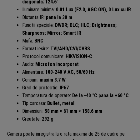
diagonala: 124.6°
Iluminare minima:
0.01 Lux (F2.0, AGC ON), 0 Lux cu IR
Distanta IR:
pana la 30 m
Functii speciale:
DWDR; BLC; HLC; Brightness;
Sharpness; Mirror; Smart IR
Mufa:
BNC
Format iesire:
TVI/AHD/CVI/CVBS
Protocol comunicare:
HIKVISION-C
Audio:
Microfon incorporat
Alimentare:
100-240 V AC, 50/60 Hz
Consum:
maxim 3.7 W
Grad de protectie:
IP67
Temperatura de operare:
De la -40 °C pana la +60 °C
Tip carcasa:
Bullet, metal
Dimensiuni:
58 mm × 61 mm × 158.6 mm
Greutate:
292
g
Camera poate inregistra la o rata maxima de 25 de cadre pe