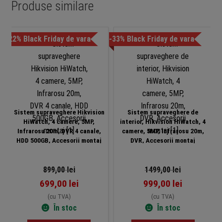
Produse similare
-22% Black Friday de vara
-33% Black Friday de vara
Sistem supraveghere Hikvision
Sistem supraveghere de
HiWatch, 4 camere, 5MP,
interior, Hikvision HiWatch, 4
Infrarosu 20m, DVR 4 canale,
camere, 5MP, Infrarosu 20m,
HDD 500GB, Accesorii montaj
DVR, Accesorii montaj
899,00
lei
1499,00
lei
699,00
lei
999,00
lei
(cu TVA)
(cu TVA)
În stoc
În stoc