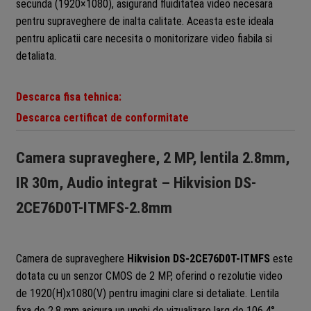
secunda (1920×1080), asigurand fluiditatea video necesara
pentru supraveghere de inalta calitate. Aceasta este ideala
pentru aplicatii care necesita o monitorizare video fiabila si
detaliata.
Descarca fisa tehnica:
Descarca certificat de conformitate
Camera supraveghere, 2 MP, lentila 2.8mm,
IR 30m, Audio integrat – Hikvision DS-
2CE76D0T-ITMFS-2.8mm
Camera de supraveghere
Hikvision DS-2CE76D0T-ITMFS
este
dotata cu un senzor CMOS de 2 MP, oferind o rezolutie video
de 1920(H)x1080(V) pentru imagini clare si detaliate. Lentila
fixa de 2.8 mm asigura un unghi de vizualizare larg de 106.4°,