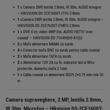
1
x Camera 2MP, lentila 2.8mm, IR 30m, AUDIO integrat
– HIKVISION DS-2CE16D0T-ITFS-2.8mm
1
xCamera 2MP, lentila 2.8mm, IR 30m, AUDIO integrat –
HIKVISION DS-2CE76D0T-ITMFS-2.8mm
1
x
DVR 4 ch. video 4MP lite, AUDIO HDTVI ‘over
coaxial’ – HIKVISION DS-7104HQHI-K1(S)
2
x
Mufa alimentare MAMA cu surub
4
x
Conector mufa BNC cu surub pentru cablu coaxial
2
x
Mufa alimentare TATA cu surub
2
x Alimentator 12V 2A cu fir, indicator led si filtru
protectie, diametru mufa 2.1mm
1
x
Cablu coaxial cu alimentare RG59 2×0.75 mm rola 50
m
Camera supraveghere, 2 MP, lentila 2.8mm,
IR 30m, Microfon – Hikvision DS-2CE16D0T-