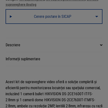
Hikvision
supraveghere Analog
2
camere
Cerere postare în SICAP
Turbo
HD
2MP
DVR
4
Descriere
canale
Informații suplimentare
Acest kit de supraveghere video oferă o soluție completă și
eficientă pentru monitorizarea locuinței sau spațiului comercial,
incluzând 1 cameră bullet HIKVISION DS-2CE16D0T-ITFS-
2.8mm și 1 cameră dome HIKVISION DS-2CE76D0T-ITMFS-
2.8mm, ambele cu rezoluție 2MP, lentilă 2.8mm, infraroșu cu rază