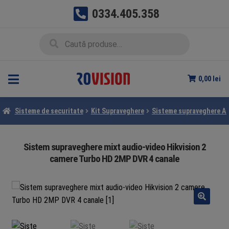
0334.405.358
Sari
Sari
Caută
Caută
la
la
după:
navigare
conținut
0,00
lei
Sisteme de securitate
Kit Supraveghere
Sisteme supraveghere A
Sistem supraveghere mixt audio-video Hikvision 2
camere Turbo HD 2MP DVR 4 canale