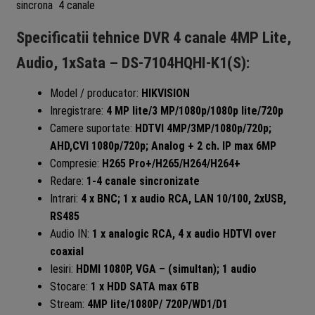
sincrona 4 canale
Specificatii tehnice DVR 4 canale 4MP Lite,
Audio, 1xSata – DS-7104HQHI-K1(S):
Model / producator:
HIKVISION
Inregistrare:
4 MP lite/3 MP/1080p/1080p lite/720p
Camere suportate:
HDTVI 4MP/3MP/1080p/720p;
AHD,CVI 1080p/720p; Analog + 2 ch. IP max 6MP
Compresie:
H265 Pro+/H265/H264/H264+
Redare:
1-4 canale sincronizate
Intrari:
4 x BNC; 1 x audio RCA, LAN 10/100, 2xUSB,
RS485
Audio IN:
1 x analogic RCA, 4 x audio HDTVI over
coaxial
Iesiri:
HDMI 1080P, VGA – (simultan); 1 audio
Stocare:
1 x HDD SATA max 6TB
Stream:
4MP lite/1080P/ 720P/WD1/D1