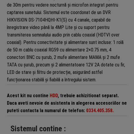
de 30m pentru vedere nocturnă și microfon integrat pentru
captarea sunetului. Sistemul este coordonat de un DVR
HIKVISION DS-7104HQHI-K1(S) cu 4 canale, capabil de
înregistrare video până la 4MP Lite și cu suport pentru
transmiterea semnalului audio prin cablu coaxial (HDTVI over
coaxial). Pentru conectivitate și alimentare sunt incluse: 1 rolă
de 50 m cablu coaxial RG59 cu alimentare 2×0.75 mm, 4
conectori BNC cu șurub, 2 mufe alimentare MAMA și 2 mufe
TATA cu șurub, precum și 2 alimentatoare 12V 2A dotate cu fir,
LED de stare și filtru de protecție, asigurând astfel
funcționarea stabilă și fiabilă a întregului sistem.
Acest kit nu contine
HDD
, trebuie achizitionat separat.
Daca aveti nevoie de asistenta in alegerea accesoriilor ne
puteti contacta la numarul de telefon:
0334.405.358.
Sistemul contine :