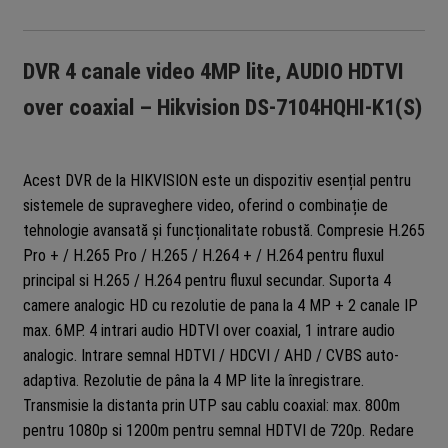
DVR 4 canale video 4MP lite, AUDIO HDTVI
over coaxial – Hikvision DS-7104HQHI-K1(S)
Acest DVR de la HIKVISION este un dispozitiv esențial pentru
sistemele de supraveghere video, oferind o combinație de
tehnologie avansată și funcționalitate robustă. Compresie H.265
Pro + / H.265 Pro / H.265 / H.264 + / H.264 pentru fluxul
principal si H.265 / H.264 pentru fluxul secundar. Suporta 4
camere analogic HD cu rezolutie de pana la 4 MP + 2 canale IP
max. 6MP. 4 intrari audio HDTVI over coaxial, 1 intrare audio
analogic. Intrare semnal HDTVI / HDCVI / AHD / CVBS auto-
adaptiva. Rezolutie de pâna la 4 MP lite la înregistrare.
Transmisie la distanta prin UTP sau cablu coaxial: max. 800m
pentru 1080p si 1200m pentru semnal HDTVI de 720p. Redare