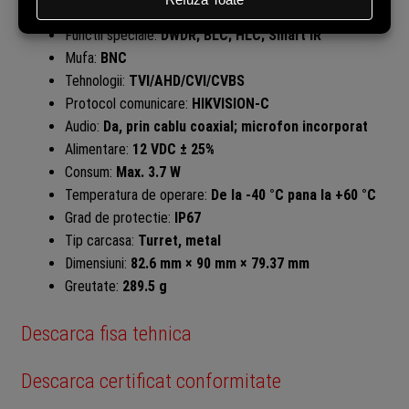
Distanta IR:
30m
Functii speciale:
DWDR; BLC; HLC; Smart IR
Mufa:
BNC
Tehnologii:
TVI/AHD/CVI/CVBS
Protocol comunicare:
HIKVISION-C
Audio:
Da, prin cablu coaxial; microfon incorporat
Alimentare:
12 VDC ± 25%
Consum:
Max. 3.7 W
Temperatura de operare:
De la -40 °C pana la +60 °C
Grad de protectie:
IP67
Tip carcasa:
Turret, metal
Dimensiuni:
82.6 mm × 90 mm × 79.37 mm
Greutate:
289.5 g
Descarca fisa tehnica
Descarca certificat conformitate