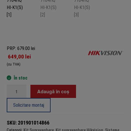
PRP: 679.00 lei
649,00
lei
(cu TVA)
În stoc
Cantitate
Adaugă în coș
Sistem
supraveghere
Solicitare montaj
mixt
audio-
SKU:
201901014866
video
Categorii:
Kit Supraveghere
,
Kit supraveghere Hikvision
,
Sisteme