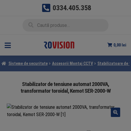
0334.405.358
Sari
Sari
Caută
Caută
la
la
după:
navigare
conținut
0,00
lei
Sisteme de securitate
Accesorii Montaj CCTV
Stabilizatoare de 
Stabilizator de tensiune automat 2000VA,
transformator toroidal, Kemot SER-2000-W