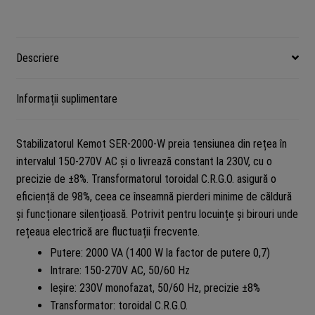
2000-
W
Descriere
Informații suplimentare
Stabilizatorul Kemot SER-2000-W preia tensiunea din rețea în
intervalul 150-270V AC și o livrează constant la 230V, cu o
precizie de ±8%. Transformatorul toroidal C.R.G.O. asigură o
eficiență de 98%, ceea ce înseamnă pierderi minime de căldură
și funcționare silențioasă. Potrivit pentru locuințe și birouri unde
rețeaua electrică are fluctuații frecvente.
Putere: 2000 VA (1400 W la factor de putere 0,7)
Intrare: 150-270V AC, 50/60 Hz
Ieșire: 230V monofazat, 50/60 Hz, precizie ±8%
Transformator: toroidal C.R.G.O.