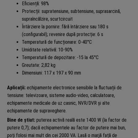
Eficiență: 98%
Protecții: supratensiune, subtensiune, suprasarcină,
supraîncălzire, scurtcircuit
Întârziere la pornire: fără întârziere sau 180 s
(configurabil); revenire după protecție: 6 s
Temperatură de funcționare: 0-40°C
Umiditate relativă: 10-90%
Temperatură de depozitare: -15 la 45°C
Greutate: 2,82 kg
Dimensiuni: 117 x 197 x 90 mm
Aplicații:
echipamente electronice sensibile la fluctuații de
tensiune: televizoare, sisteme audio-video, calculatoare,
echipamente medicale de uz casnic, NVR/DVR și alte
echipamente de supraveghere.
Bine de știut:
puterea activă reală este 1400 W (la factor de
putere 0,7); dacă echipamentele au factor de putere mai bun,
poți folosi mai mult din cei 2000 VA. Lasă o marjă față de