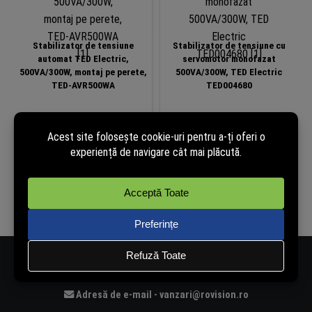
Stabilizator de tensiune
Stabilizator de tensiune cu
automat TED Electric,
servomotor monofazat
500VA/300W, montaj pe perete,
500VA/300W, TED Electric
TED-AVR500WA
TED004680
240,58
lei
259,74
lei
(cu TVA)
(cu TVA)
În stoc
În stoc
Adaugă în coș
Adaugă în coș
Număr de telefon - 0334.405.358
Adresă de e-mail - vanzari@rovision.ro