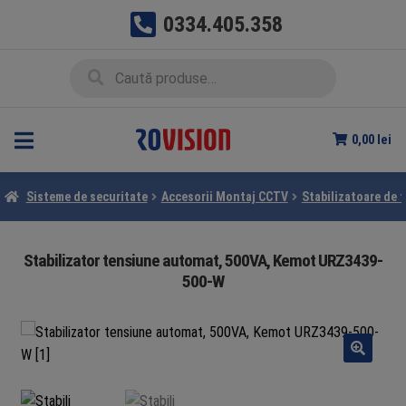
0334.405.358
Sari
Sari
Caută
Caută
la
la
după:
navigare
conținut
0,00
lei
Sisteme de securitate
Accesorii Montaj CCTV
Stabilizatoare de 
Stabilizator tensiune automat, 500VA, Kemot URZ3439-
500-W