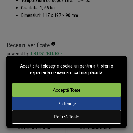
Temperatura de depozitare: -15~45C
Greutate: 1, 65 kg
Dimensiuni: 117 x 197 x 90 mm
Recenzii verificate
powered by
TRUSTED.RO
Nu avem încă opinii de la clienți verificați pentru acest produs.
Recenzia poate fi lăsată doar de cei care au cumpărat pe site.
Cumpără și tu acum pentru a putea publica opinia ta în mod
independent!
Produse similare