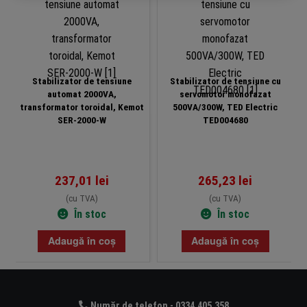
Stabilizator de tensiune
Stabilizator de tensiune cu
automat 2000VA,
servomotor monofazat
transformator toroidal, Kemot
500VA/300W, TED Electric
SER-2000-W
TED004680
237,01
lei
265,23
lei
(cu TVA)
(cu TVA)
În stoc
În stoc
Adaugă în coș
Adaugă în coș
Număr de telefon - 0334.405.358