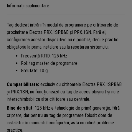
Informații suplimentare
Tag dedicat intrării în modul de programare pe cititoarele de
proximitate Electra PRX.1SP.B&B și PRX.1SN. Fără el,
configurarea acestor dispozitive nu e posibilă, deci e practic
obligatoriu la prima instalare sau la resetarea sistemului.
Frecvență RFID: 125 kHz
Rol: tag master de programare
Greutate: 10 g
Compatibilitate:
exclusiv cu cititoarele Electra PRX.1SP.B&B
și PRX.1SN; nu funcționează ca tag de acces obișnuit și nu e
interschimbabil cu alte cititoare sau centrale.
Bine de știut:
125 kHz e tehnologie de primă generație, fără
criptare, dar pentru un tag de programare folosit doar de
instalator în momentul configurării, asta nu ridică probleme
practice.