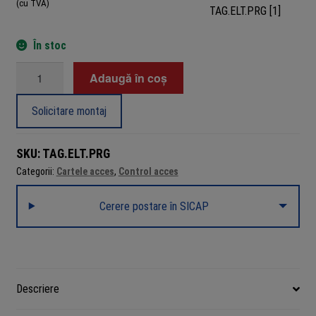
(cu TVA)
În stoc
Cantitate
Adaugă în coș
Tag
RFID
Solicitare montaj
master
de
SKU:
TAG.ELT.PRG
programare
Categorii:
Cartele acces
,
Control acces
125
kHz
Cerere postare în SICAP
pentru
cititoare
Electra
PRX,
TAG.ELT.PRG
Descriere