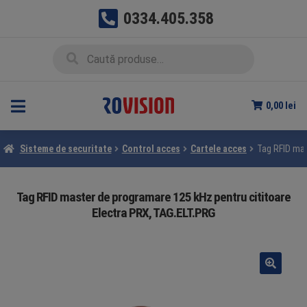
0334.405.358
Sari
Sari
Caută
Caută
la
la
după:
navigare
conținut
0,00
lei
Sisteme de securitate
Control acces
Cartele acces
Tag RFID mas
Tag RFID master de programare 125 kHz pentru cititoare
Electra PRX, TAG.ELT.PRG