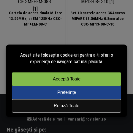
Cartela de acces duala Mifare
Set 10 cartele acces CSAccess
13.56MHz, si EM 125KHz CSC-
MIFARE 13.56MHz 0.8mm albe
MF+EM-08-C
CSC-MF13-08-C-10
3,80
lei
16,26
lei
(cu TVA)
(cu TVA)
În stoc
În stoc
Adaugă în coș
Adaugă în coș
Număr de telefon - 0334.405.358
Adresă de e-mail - vanzari@rovision.ro
Ne găsești și pe: