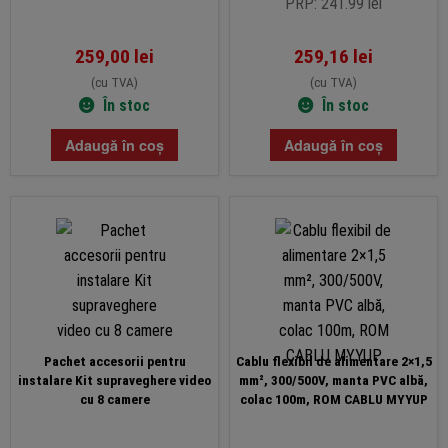
PRP: 241.99 lei
259,00
lei
259,16
lei
(cu TVA)
(cu TVA)
În stoc
În stoc
Adaugă în coș
Adaugă în coș
Pachet accesorii pentru
Cablu flexibil de alimentare 2×1,5
instalare Kit supraveghere video
mm², 300/500V, manta PVC albă,
cu 8 camere
colac 100m, ROM CABLU MYYUP