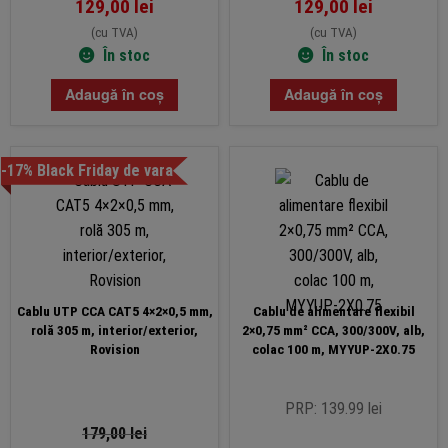
129,00
lei
129,00
lei
(cu TVA)
(cu TVA)
În stoc
În stoc
Adaugă în coș
Adaugă în coș
-17% Black Friday de vara
Cablu UTP CCA CAT5 4×2×0,5 mm,
Cablu de alimentare flexibil
rolă 305 m, interior/exterior,
2×0,75 mm² CCA, 300/300V, alb,
Rovision
colac 100 m, MYYUP-2X0.75
PRP: 139.99 lei
179,00
lei