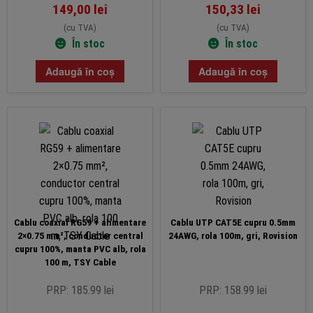
149,00
lei
150,33
lei
(cu TVA)
(cu TVA)
În stoc
În stoc
Adaugă în coș
Adaugă în coș
Cablu coaxial RG59 + alimentare
Cablu UTP CAT5E cupru 0.5mm
2×0.75 mm², conductor central
24AWG, rola 100m, gri, Rovision
cupru 100%, manta PVC alb, rola
100 m, TSY Cable
PRP: 185.99 lei
PRP: 158.99 lei