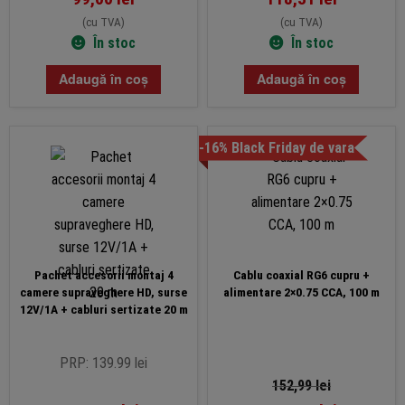
(cu TVA)
(cu TVA)
În stoc
În stoc
Adaugă în coș
Adaugă în coș
-16% Black Friday de vara
Pachet accesorii montaj 4
Cablu coaxial RG6 cupru +
camere supraveghere HD, surse
alimentare 2×0.75 CCA, 100 m
12V/1A + cabluri sertizate 20 m
PRP: 139.99 lei
152,99
lei