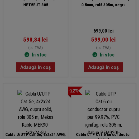
NET5EUT-305
0.5mm, rolă 305m, negru
699,00
lei
598,84
lei
599,00
lei
(cu TVA)
(cu TVA)
În stoc
În stoc
Adaugă în coș
Adaugă în coș
-22%
Cablu U/UTP Cat 5e, 4x2x24 AWG,
Cablu UTP Cat.6 cu conductor