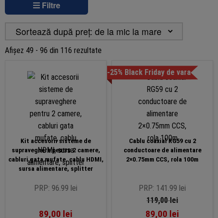
Filtre
Sortat
Afișez 49 - 96 din 116 rezultate
după
-25% Black Friday de vara
preț:
de
la
mic
la
mare
Kit accesorii sisteme de
Cablu coaxial RG59 cu 2
supraveghere pentru 2 camere,
conductoare de alimentare
cabluri gata mufate, cablu HDMI,
2×0.75mm CCS, rola 100m
sursa alimentare, splitter
PRP: 96.99 lei
PRP: 141.99 lei
119,00
lei
89,00
lei
89,00
lei