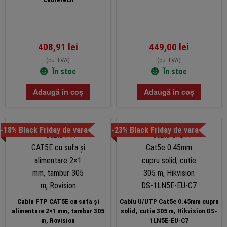
408,91
lei
449,00
lei
(cu TVA)
(cu TVA)
În stoc
În stoc
Adaugă în coș
Adaugă în coș
-18% Black Friday de vara
-23% Black Friday de vara
Cablu FTP CAT5E cu sufa și
Cablu U/UTP Cat5e 0.45mm cupru
alimentare 2×1 mm, tambur 305
solid, cutie 305 m, Hikvision DS-
m, Rovision
1LN5E-EU-C7