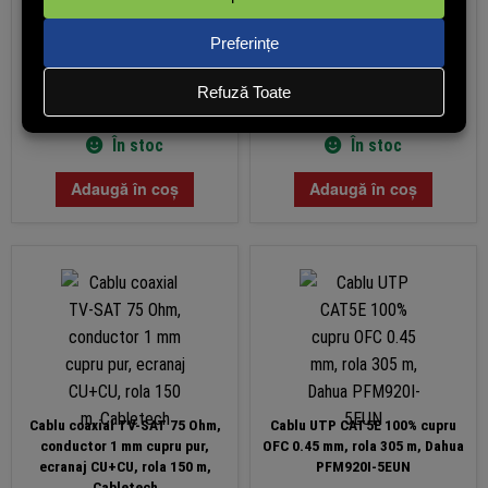
PRP: 369.99 lei
389,32
lei
398,59
lei
(cu TVA)
(cu TVA)
În stoc
În stoc
Adaugă în coș
Adaugă în coș
Cablu coaxial TV-SAT 75 Ohm,
Cablu UTP CAT5E 100% cupru
conductor 1 mm cupru pur,
OFC 0.45 mm, rola 305 m, Dahua
ecranaj CU+CU, rola 150 m,
PFM920I-5EUN
Cabletech