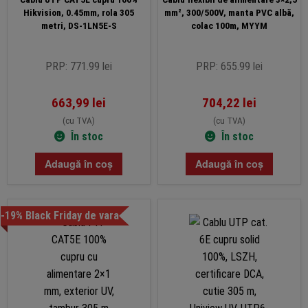
Hikvision, 0.45mm, rola 305
mm², 300/500V, manta PVC albă,
metri, DS-1LN5E-S
colac 100m, MYYM
PRP: 771.99 lei
PRP: 655.99 lei
663,99
lei
704,22
lei
(cu TVA)
(cu TVA)
În stoc
În stoc
Adaugă în coș
Adaugă în coș
-19% Black Friday de vara