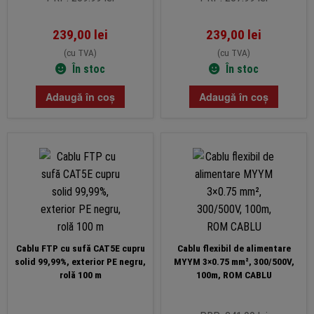
239,00
lei
239,00
lei
(cu TVA)
(cu TVA)
În stoc
În stoc
Adaugă în coș
Adaugă în coș
Cablu FTP cu sufă CAT5E cupru
Cablu flexibil de alimentare
solid 99,99%, exterior PE negru,
MYYM 3×0.75 mm², 300/500V,
rolă 100 m
100m, ROM CABLU