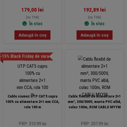
179,00
lei
192,89
lei
(cu TVA)
(cu TVA)
În stoc
În stoc
Adaugă în coș
Adaugă în coș
-15% Black Friday de vara
Cablu siamez UTP CAT5 cupru
Cablu flexibil de alimentare 2×1
100% cu alimentare 2×1 mm CCA,
mm², 300/500V, manta PVC albă,
rola 100 m
colac 100m, ROM CABLU MYYM
PRP: 310.99 lei
PRP: 207.99 lei