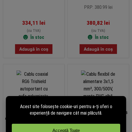
PRP: 380.99 lei
334,11
lei
380,82
lei
(cu TVA)
(cu TVA)
În stoc
În stoc
Adaugă în coș
Adaugă în coș
Cablu coaxial RG6 Trishield
Cablu flexibil de alimentare 3×1,5
autoportant cu sufa galvanizata,
mm², 300/500V, manta PVC albă,
305m, negru, TSY-RG6-TRIS-
colac 100m, ROM CABLU MYYM-
MESS
3X1.5