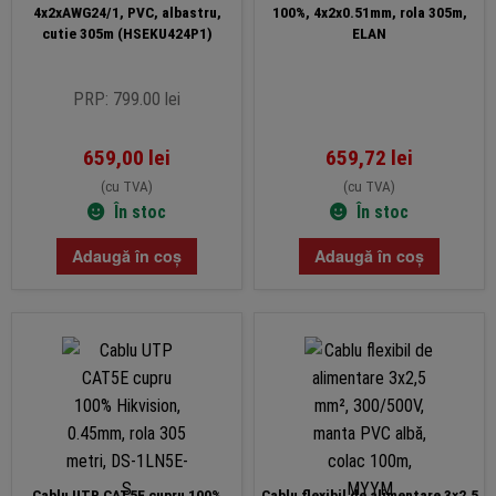
4x2xAWG24/1, PVC, albastru,
100%, 4x2x0.51mm, rola 305m,
cutie 305m (HSEKU424P1)
ELAN
PRP: 799.00 lei
659,00
lei
659,72
lei
(cu TVA)
(cu TVA)
În stoc
În stoc
Adaugă în coș
Adaugă în coș
Cablu UTP CAT5E cupru 100%
Cablu flexibil de alimentare 3×2,5