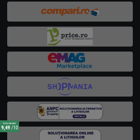
Nota clienților
9,49
/10