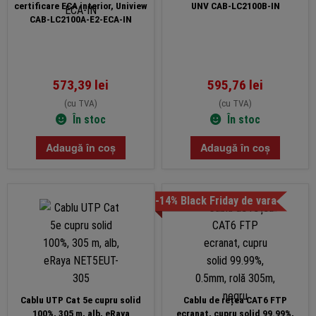
certificare ECA interior, Uniview
UNV CAB-LC2100B-IN
CAB-LC2100A-E2-ECA-IN
573,39
lei
595,76
lei
(cu TVA)
(cu TVA)
În stoc
În stoc
Adaugă în coș
Adaugă în coș
-14% Black Friday de vara
Cablu UTP Cat 5e cupru solid
Cablu de rețea CAT6 FTP
100%, 305 m, alb, eRaya
ecranat, cupru solid 99.99%,