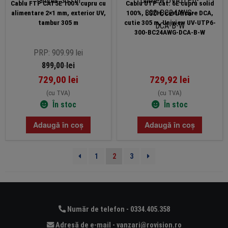
Cablu FTP CAT5E 100% cupru cu
Cablu UTP cat. 6E cupru solid
alimentare 2×1 mm, exterior UV,
100%, LSZH, certificare DCA,
tambur 305 m
cutie 305 m, Uniview UV-UTP6-
300-BC24AWG-DCA-B-W
PRP: 909.99 lei
899,00
lei
729,00
lei
729,92
lei
(cu TVA)
(cu TVA)
În stoc
În stoc
Adaugă în coș
Adaugă în coș
1
2
3
Număr de telefon - 0334.405.358
Adresă de e-mail - vanzari@rovision.ro