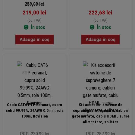
259,00
lei
219,00
lei
222,68
lei
(cu TVA)
(cu TVA)
În stoc
În stoc
Adaugă în coș
Adaugă în coș
Cablu CAT6 FTP ecranat, cupru
Kit accesorii sisteme de
solid 99.99%, 24AWG 0.5mm, rola
supraveghere 7 camere, cabluri
100m, Rovision
gate mufate, cablu HDMI , surse
alimentare, splitter
PRP: 239.99 lei
PRP: 287.99 lei