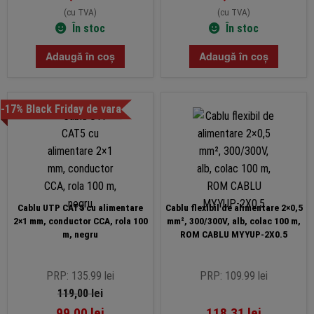
(cu TVA)
(cu TVA)
În stoc
În stoc
Adaugă în coș
Adaugă în coș
-17% Black Friday de vara
Cablu UTP CAT5 cu alimentare
Cablu flexibil de alimentare 2×0,5
2×1 mm, conductor CCA, rola 100
mm², 300/300V, alb, colac 100 m,
m, negru
ROM CABLU MYYUP-2X0.5
PRP: 135.99 lei
PRP: 109.99 lei
119,00
lei
99,00
lei
118,31
lei