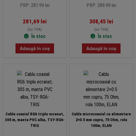
PRP: 281.99 lei
PRP: 289.99 lei
281,69
lei
308,45
lei
(cu TVA)
(cu TVA)
În stoc
În stoc
Adaugă în coș
Adaugă în coș
Cablu coaxial RG6 triplu ecranat,
Cablu microcoaxial cu alimentare
305 m, manta PVC alba, TSY-RG6-
2×0.5 mm cupru, 75 Ohm, rola
TRIS
100m, ELAN