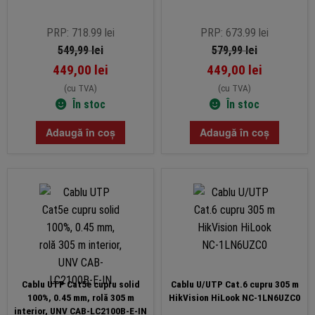
PRP: 718.99 lei
PRP: 673.99 lei
549,99
lei
579,99
lei
449,00
lei
449,00
lei
(cu TVA)
(cu TVA)
În stoc
În stoc
Adaugă în coș
Adaugă în coș
Cablu UTP Cat5e cupru solid
Cablu U/UTP Cat.6 cupru 305 m
100%, 0.45 mm, rolă 305 m
HikVision HiLook NC-1LN6UZC0
interior, UNV CAB-LC2100B-E-IN