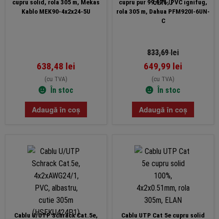
cupru solid, rola 305 m, Mekas
cupru pur 99.97%, PVC ignifug,
Kablo MEK90-4x2x24-5U
rola 305 m, Dahua PFM920I-6UN-
C
833,69
lei
638,48
lei
649,99
lei
(cu TVA)
(cu TVA)
În stoc
În stoc
Adaugă în coș
Adaugă în coș
Cablu U/UTP Schrack Cat.5e,
Cablu UTP Cat 5e cupru solid