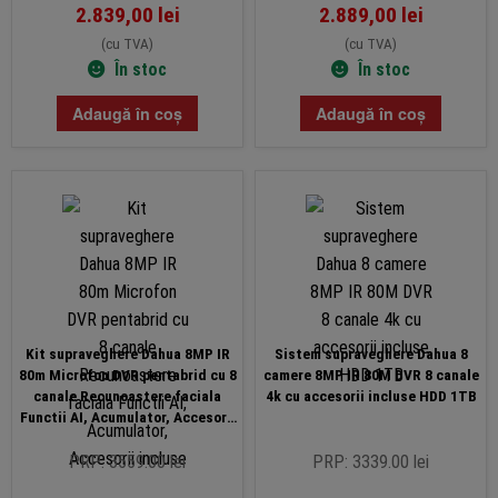
2.839,00
lei
2.889,00
lei
(cu TVA)
(cu TVA)
În stoc
În stoc
Adaugă în coș
Adaugă în coș
Kit supraveghere Dahua 8MP IR
Sistem supraveghere Dahua 8
80m Microfon DVR pentabrid cu 8
camere 8MP IR 80M DVR 8 canale
canale Recunoastere faciala
4k cu accesorii incluse HDD 1TB
Functii AI, Acumulator, Accesorii
incluse
PRP: 3559.00 lei
PRP: 3339.00 lei