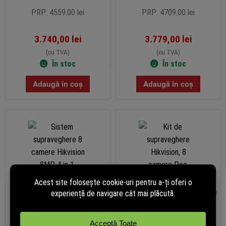
PRP: 4559.00 lei
PRP: 4709.00 lei
3.740,00
lei
3.779,00
lei
(cu TVA)
(cu TVA)
În stoc
În stoc
Adaugă în coș
Adaugă în coș
Sistem supraveghere 8 camere
Kit de supraveghere Hikvision, 8
Hikvision 8MP 4 in 1, 2.8mm, IR
camere Poc, ColorVu de 8
60m, DVR 8 canale 4K 8MP,
Megapixeli, Lumina color 40m,
accesorii
Lentila 2.8mm, DVR cu 8 canale