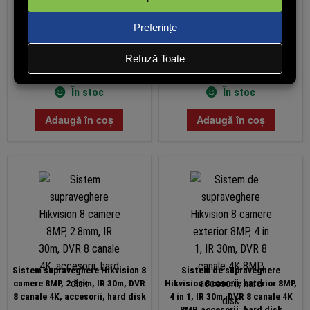
de 8 Megapixeli, accesorii
PRP: 4989.00 lei
PRP: 6279.00 lei
3.779,00
lei
3.799,00
lei
(cu TVA)
(cu TVA)
În stoc
În stoc
Adaugă în coș
Adaugă în coș
Sistem supraveghere Hikvision 8
Sistem de supraveghere
camere 8MP, 2.8mm, IR 30m, DVR
Hikvision 8 camere exterior 8MP,
8 canale 4K, accesorii, hard disk
4 in 1, IR 30m, DVR 8 canale 4K
8MP, accesorii, hard disk