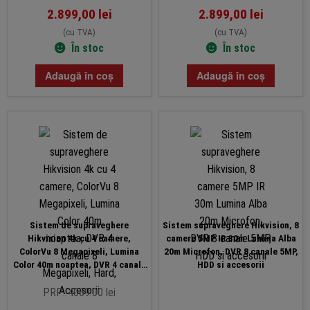
2.899,00
lei
2.899,00
lei
(cu TVA)
(cu TVA)
În stoc
În stoc
Adaugă în coș
Adaugă în coș
Sistem de supraveghere
Sistem supraveghere Hikvision, 8
Hikvision 4k cu 4 camere,
camere 5MP IR 30m Lumina Alba
ColorVu 8 Megapixeli, Lumina
20m Microfon, DVR 8 canale 5MP,
Color 40m noaptea, DVR 4 canale
HDD si accesorii
8 Megapixeli, Hard, Accesorii
PRP: 4069.00 lei