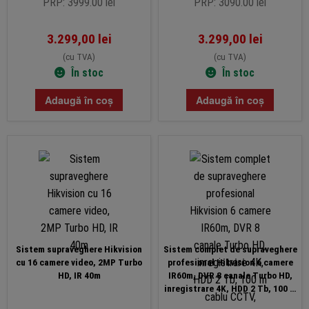
PRP: 3999.00 lei
PRP: 3090.00 lei
3.299,00
lei
3.299,00
lei
(cu TVA)
(cu TVA)
În stoc
În stoc
Adaugă în coș
Adaugă în coș
Sistem supraveghere Hikvision
Sistem complet de supraveghere
cu 16 camere video, 2MP Turbo
profesional Hikvision 6 camere
HD, IR 40m
IR60m, DVR 8 canale Turbo HD,
inregistrare 4K, HDD 2 Tb, 100 m
cablu CCTV, vizualizare pe