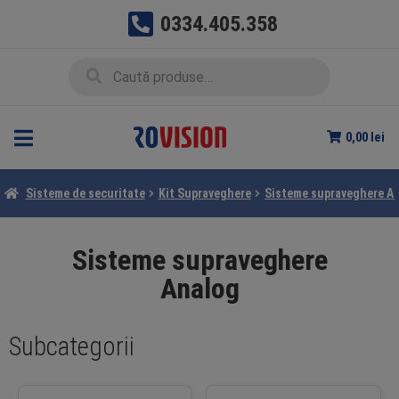
0334.405.358
Sari
Sari
Caută
Caută
la
la
după:
navigare
conținut
0,00
lei
Sisteme de securitate
Kit Supraveghere
Sisteme supraveghere A
Sisteme supraveghere
Analog
Subcategorii