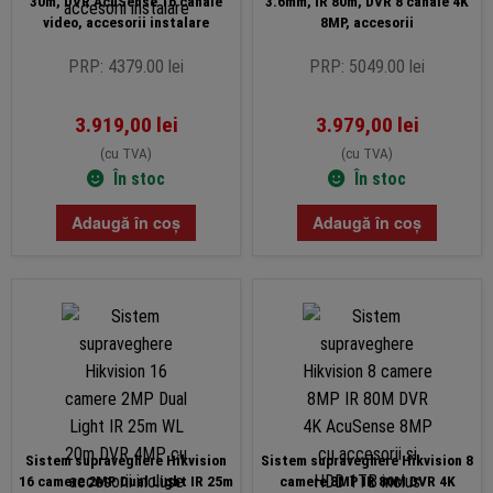
30m, DVR AcuSense 16 canale
3.6mm, IR 80m, DVR 8 canale 4K
video, accesorii instalare
8MP, accesorii
PRP: 4379.00 lei
PRP: 5049.00 lei
3.919,00
lei
3.979,00
lei
(cu TVA)
(cu TVA)
În stoc
În stoc
Adaugă în coș
Adaugă în coș
Sistem supraveghere Hikvision
Sistem supraveghere Hikvision 8
16 camere 2MP Dual Light IR 25m
camere 8MP IR 80M DVR 4K