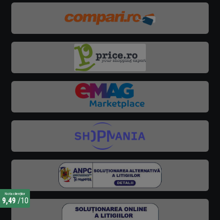
Nota clienților
9,49
/10