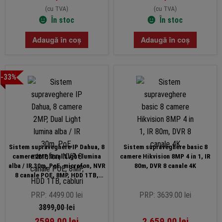
(cu TVA)
(cu TVA)
În stoc
În stoc
Adaugă în coș
Adaugă în coș
-33%
Sistem supraveghere IP Dahua, 8
Sistem supraveghere basic 8
camere 2MP, Dual Light lumina
camere Hikvision 8MP 4 in 1, IR
alba / IR 30m, PoE, microfon, NVR
80m, DVR 8 canale 4K
8 canale POE, 8MP, HDD 1TB,
cabluri
PRP: 4499.00 lei
PRP: 3639.00 lei
3899,00
lei
2599,00
lei
2.659,00
lei