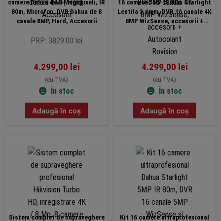
camere Dahua de 8 Megapixeli, IR
16 camere 5MP IR 80m Starlight
80m, Microfon, DVR Dahua de 8
Lentila 3.6mm, DVR 16 canale 4K
canale 8MP, Hard, Accesorii
8MP WizSense, accesorii +
Autocolant Rovision
PRP: 3829.00 lei
4.299,00
lei
4.299,00
lei
(cu TVA)
(cu TVA)
În stoc
În stoc
Adaugă în coș
Adaugă în coș
Sistem complet de supraveghere
Kit 16 camere ultraprofesional