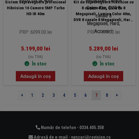
Sistem Supraveghere profesional
Kit de supraveghere Hikvision cu
Hikvision 16 Camere 5MP Turbo
8 camere Poc, ColorVu 8
HD IR 40m
Megapixeli, Lumina Color 40m,
DVR 8 canale 8 Megapixeli, Hard,
Accesorii
PRP: 6099.00 lei
PRP: 7479.00 lei
5.199,00
lei
5.289,00
lei
(cu TVA)
(cu TVA)
În stoc
În stoc
Adaugă în coș
Adaugă în coș
1
2
3
4
5
6
7
8
Număr de telefon - 0334.405.358
Adresă de e-mail - vanzari@rovision.ro