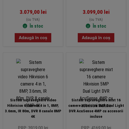
3.079,00
lei
3.099,00
lei
(cu TVA)
(cu TVA)
În stoc
În stoc
Adaugă în coș
Adaugă în coș
Sistem supraveghere video
Sistem supraveghere mixt 16
Hikvision 6 camere 4 in 1, 8MP,
camere Hikvision 5MP Dual Light
3.6mm, IR 80m, DVR 8 canale 8MP
DVR AcuSense 4MP cu accesorii
4K
incluse
PRP: 3919.00 lei
PRP: 4169.00 lei