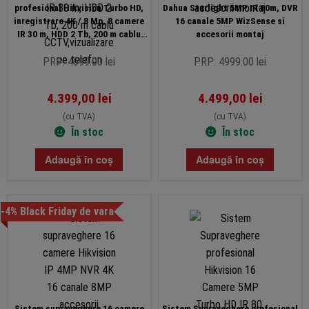
profesional Hikvision Turbo HD,
Dahua Starlight 5MP IR 80m, DVR
inregistrare 4K / 8 Mp, 8 camere
16 canale 5MP WizSense si
IR 30 m, HDD 2 Tb, 200 m cablu
accesorii montaj
CCTV,vizualizare pe telefon
PRP: 4699.00 lei
PRP: 4999.00 lei
4.399,00
lei
4.499,00
lei
(cu TVA)
(cu TVA)
În stoc
În stoc
Adaugă în coș
Adaugă în coș
-4% Black Friday de vara
Sistem supraveghere 16 camere
Sistem Supraveghere profesional