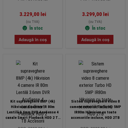
3.229,00
lei
3.299,00
lei
(cu TVA)
(cu TVA)
În stoc
În stoc
Adaugă în coș
Adaugă în coș
Kit supraveghere 8MP (4k)
Sistem supraveghere video 8
Hikvision 4 camere IR 80m
camere exterior Turbo HD 5MP
Lentilă 3.6mm DVR AcuSense 4
IR80m Hikvision cu toate
canale Smart Playback HDD 2 TB
accesoriile incluse, HDD 2TB
Accesorii