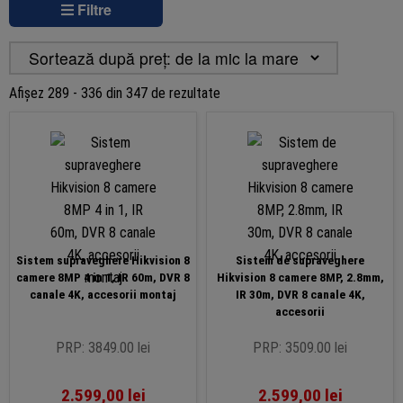
Filtre
Sortat
Afișez 289 - 336 din 347 de rezultate
după
preț:
de
la
mic
la
mare
Sistem supraveghere Hikvision 8
Sistem de supraveghere
camere 8MP 4 in 1, IR 60m, DVR 8
Hikvision 8 camere 8MP, 2.8mm,
canale 4K, accesorii montaj
IR 30m, DVR 8 canale 4K,
accesorii
PRP: 3849.00 lei
PRP: 3509.00 lei
2.599,00
lei
2.599,00
lei