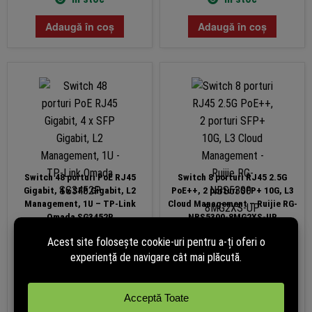
Adaugă în coș
Adaugă în coș
Switch 48 porturi PoE RJ45
Switch 8 porturi RJ45 2.5G
Gigabit, 4 x SFP Gigabit, L2
PoE++, 2 porturi SFP+ 10G, L3
Management, 1U – TP-Link
Cloud Management – Ruijie RG-
Omada SG3452P
NBS5300-8MG2XS-UP
3.516,24
lei
3.604,11
lei
(cu TVA)
(cu TVA)