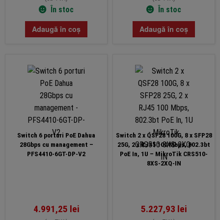
În stoc
În stoc
Adaugă în coș
Adaugă în coș
Switch 6 porturi PoE Dahua
Switch 2 x QSF28 100G, 8 x SFP28
28Gbps cu management –
25G, 2 x RJ45 100 Mbps, 802.3bt
PFS4410-6GT-DP-V2
PoE In, 1U – MikroTik CRS510-
8XS-2XQ-IN
4.991,25
lei
5.227,93
lei