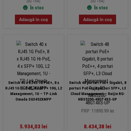
(cu TVA)
(cu TVA)
În stoc
În stoc
Adaugă în coș
Adaugă în coș
Switch 40 x RJ45 1G PoE+, 8 x
Switch 48 porturi PoE+ Gigabit, 8
RJ45 1G Hi-PoE, 4 x SFP+ 10G, L2
porturi PoE++, 4 porturi SFP+, L3
Management, 1U – TP-Link
Cloud Management – Ruijie RG-
Omada SG3452XMPP
NBS5200-48GT4XS-UP
PRP: 11890.99 lei
5.934,03
lei
8.434,38
lei