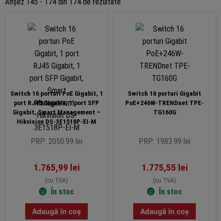
Sortat
Afișez 145 - 174 din 174 de rezultate
după
preț:
de
la
mic
la
mare
Switch 16 porturi PoE Gigabit, 1
Switch 16 porturi Gigabit
port RJ45 Gigabit, 1 port SFP
PoE+246W-TRENDnet TPE-
Gigabit, Smart Management –
TG160G
Hikvision DS-3E1518P-EI-M
PRP: 2050.99 lei
PRP: 1983.99 lei
1.765,99
lei
1.775,55
lei
(cu TVA)
(cu TVA)
În stoc
În stoc
Adaugă în coș
Adaugă în coș