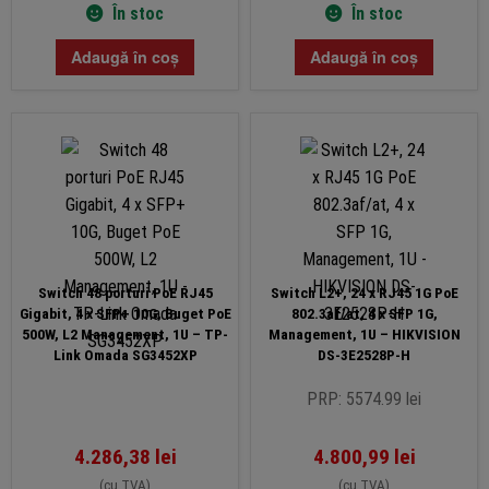
În stoc
În stoc
Adaugă în coș
Adaugă în coș
Switch 48 porturi PoE RJ45
Switch L2+, 24 x RJ45 1G PoE
Gigabit, 4 x SFP+ 10G, Buget PoE
802.3af/at, 4 x SFP 1G,
500W, L2 Management, 1U – TP-
Management, 1U – HIKVISION
Link Omada SG3452XP
DS-3E2528P-H
PRP: 5574.99 lei
4.286,38
lei
4.800,99
lei
(cu TVA)
(cu TVA)