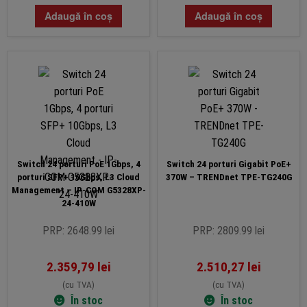
Adaugă în coș
Adaugă în coș
Switch 24 porturi PoE 1Gbps, 4
Switch 24 porturi Gigabit PoE+
porturi SFP+ 10Gbps, L3 Cloud
370W – TRENDnet TPE-TG240G
Management – IP-COM G5328XP-
24-410W
PRP: 2648.99 lei
PRP: 2809.99 lei
2.359,79
lei
2.510,27
lei
(cu TVA)
(cu TVA)
În stoc
În stoc