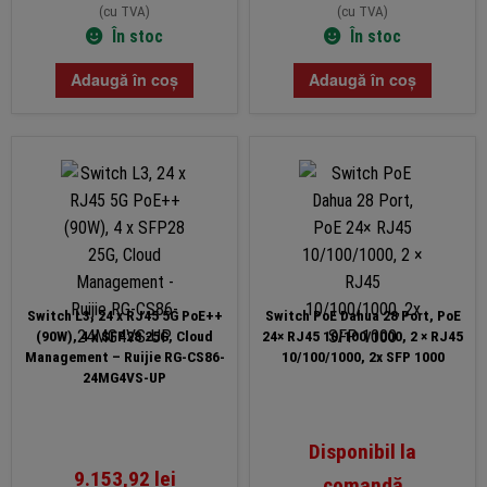
(cu TVA)
(cu TVA)
În stoc
În stoc
Adaugă în coș
Adaugă în coș
Switch L3, 24 x RJ45 5G PoE++
Switch PoE Dahua 28 Port, PoE
(90W), 4 x SFP28 25G, Cloud
24× RJ45 10/100/1000, 2 × RJ45
Management – Ruijie RG-CS86-
10/100/1000, 2x SFP 1000
24MG4VS-UP
Disponibil la
9.153,92
lei
comandă