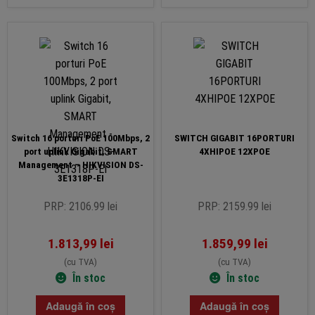
Switch 16 porturi PoE 100Mbps, 2
SWITCH GIGABIT 16PORTURI
port uplink Gigabit, SMART
4XHIPOE 12XPOE
Management – HIKVISION DS-
3E1318P-EI
PRP: 2106.99 lei
PRP: 2159.99 lei
1.813,99
lei
1.859,99
lei
(cu TVA)
(cu TVA)
În stoc
În stoc
Adaugă în coș
Adaugă în coș