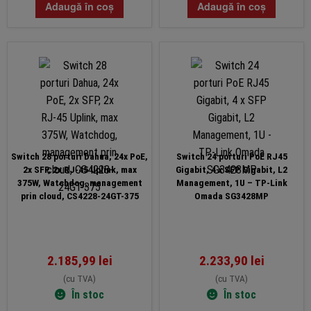
Adaugă în coș
Adaugă în coș
Switch 28 porturi Dahua, 24x PoE,
Switch 24 porturi PoE RJ45
2x SFP, 2x RJ-45 Uplink, max
Gigabit, 4 x SFP Gigabit, L2
375W, Watchdog, management
Management, 1U – TP-Link
prin cloud, CS4228-24GT-375
Omada SG3428MP
2.185,99
lei
2.233,90
lei
(cu TVA)
(cu TVA)
În stoc
În stoc