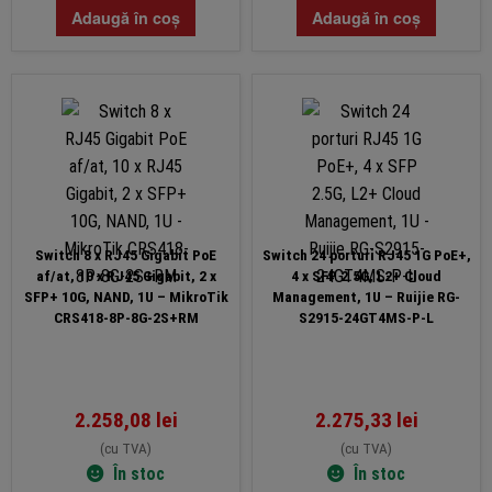
Adaugă în coș
Adaugă în coș
Switch 8 x RJ45 Gigabit PoE
Switch 24 porturi RJ45 1G PoE+,
af/at, 10 x RJ45 Gigabit, 2 x
4 x SFP 2.5G, L2+ Cloud
SFP+ 10G, NAND, 1U – MikroTik
Management, 1U – Ruijie RG-
CRS418-8P-8G-2S+RM
S2915-24GT4MS-P-L
2.258,08
lei
2.275,33
lei
(cu TVA)
(cu TVA)
În stoc
În stoc