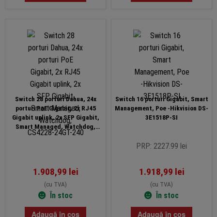
Switch 28 porturi Dahua, 24x
Switch 16 porturi Gigabit, Smart
porturi PoE Gigabit, 2x RJ45
Management, Poe -Hikvision DS-
Gigabit uplink, 2x SFP Gigabit,
3E1518P-SI
Smart Managed, Watchdog,
CS4228-24GT-240
PRP: 2227.99 lei
1.908,99
lei
1.918,99
lei
(cu TVA)
(cu TVA)
În stoc
În stoc
Adaugă în coș
Adaugă în coș