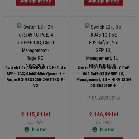
Adaugă în coș
Adaugă în coș
Switch L2+, 24 x RJ45 1G PoE, 4 x
Switch L2+, 8 x RJ45 1G PoE
SFP+ 10G, Cloud Management –
802.3af/at, 2 x SFP 1G,
Ruijie RG-NBS3200-24GT4XS-P-
Management, 1U – HIKVISION
V2
DS-3E2510P-H
PRP: 2493.99 lei
2.115,01
lei
2.146,99
lei
(cu TVA)
(cu TVA)
În stoc
În stoc