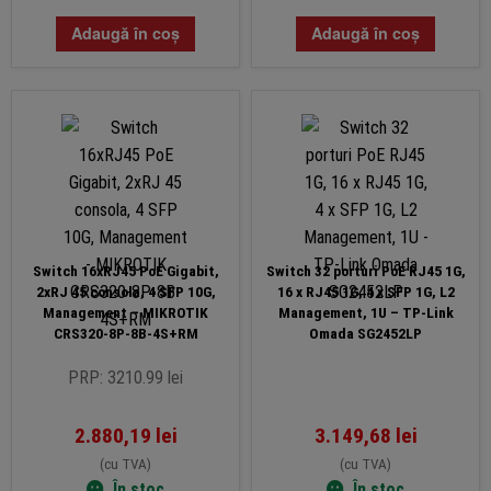
Adaugă în coș
Adaugă în coș
Switch 16xRJ45 PoE Gigabit,
Switch 32 porturi PoE RJ45 1G,
2xRJ 45 consola, 4 SFP 10G,
16 x RJ45 1G, 4 x SFP 1G, L2
Management – MIKROTIK
Management, 1U – TP-Link
CRS320-8P-8B-4S+RM
Omada SG2452LP
PRP: 3210.99 lei
2.880,19
lei
3.149,68
lei
(cu TVA)
(cu TVA)
În stoc
În stoc