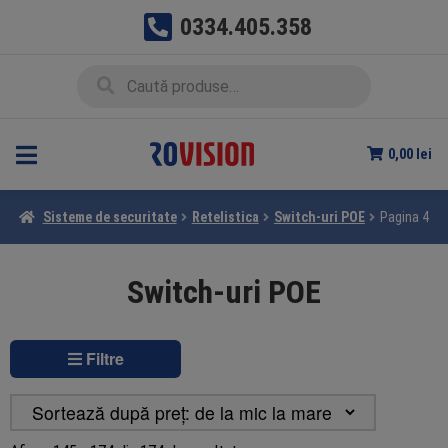
0334.405.358
Sari
Sari
Caută
Caută
la
la
după:
navigare
conținut
0,00
lei
Sisteme de securitate
Retelistica
Switch-uri POE
Pagina 4
Switch-uri POE
Filtre