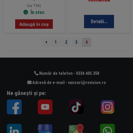
(cu TVA)
În stoc
Detalii...
Adaugă în coș
1
2
3
4
Număr de telefon - 0334.405.358
Adresă de e-mail - vanzari@rovision.ro
Ne găsești și pe: