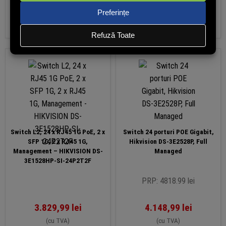
În stoc
În stoc
Adaugă în coș
Adaugă în coș
Switch L2, 24 x RJ45 1G PoE, 2 x
Switch 24 porturi POE Gigabit,
SFP 1G, 2 x RJ45 1G,
Hikvision DS-3E2528P, Full
Management – HIKVISION DS-
Managed
3E1528HP-SI-24P2T2F
PRP: 4818.99 lei
3.829,99
lei
4.148,99
lei
(cu TVA)
(cu TVA)