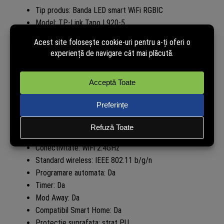
Tip produs: Banda LED smart WiFi RGBIC
Model: TP-Link Tapo L920-5
Tip iluminare: RGBIC multicolor
Numar culori: 16 milioane
Zone culoare independente: pana la 50
Control aplicatie: TP-Link Tapo
Control vocal: Amazon Alexa, Google Assistant, Siri
Shortcuts
Sincronizare muzica: Da
Efecte dinamice iluminare: Da
Intensitate reglabila: 1% – 100%
Conectivitate: WiFi 2.4GHz
Standard wireless: IEEE 802.11 b/g/n
Programare automata: Da
Timer: Da
Mod Away: Da
Compatibil Smart Home: Da
Protectie suprafata: strat PU