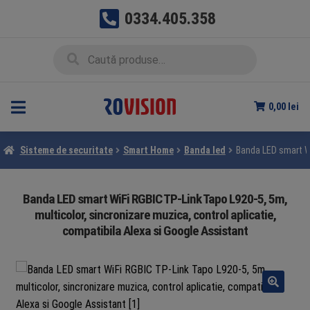
0334.405.358
Sari
Sari
Caută
Caută
la
la
după:
navigare
conținut
0,00
lei
Sisteme de securitate
Smart Home
Banda led
Banda LED smart Wi
Banda LED smart WiFi RGBIC TP-Link Tapo L920-5, 5m,
multicolor, sincronizare muzica, control aplicatie,
compatibila Alexa si Google Assistant