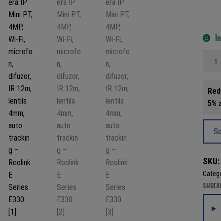
Î
Canti
Came
IP
Red
Mini
5% ≥
PT,
4MP,
Wi-
So
Fi,
micro
SKU
difuzo
Catego
IR
supra
12m,
lentila
4mm,