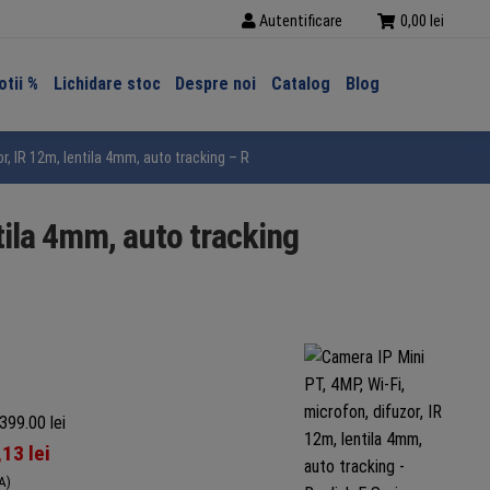
Autentificare
0,00
lei
tii %
Lichidare stoc
Despre noi
Catalog
Blog
or, IR 12m, lentila 4mm, auto tracking – Reolink E Series E330
ntila 4mm, auto tracking
399.00 lei
,13
lei
A)