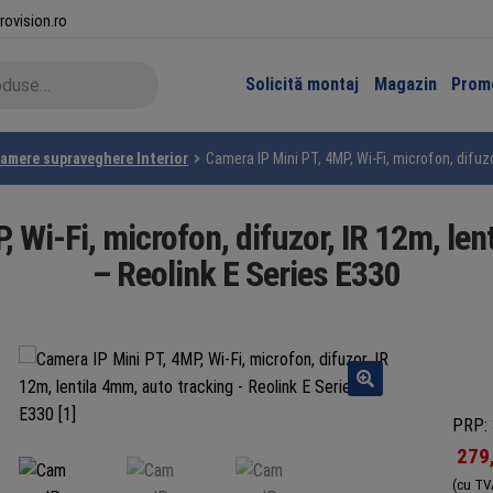
rovision.ro
Solicită montaj
Magazin
Promo
amere supraveghere Interior
Camera IP Mini PT, 4MP, Wi-Fi, microfon, difuz
 Wi-Fi, microfon, difuzor, IR 12m, le
– Reolink E Series E330
PRP: 
279
(cu TV