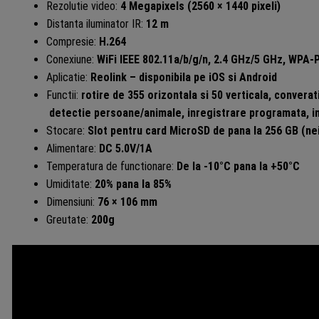
Rezolutie video:
4 Megapixels (2560 × 1440 pixeli)
Distanta iluminator IR:
12 m
Compresie:
H.264
Conexiune:
WiFi IEEE 802.11a/b/g/n, 2.4 GHz/5 GHz, WP
Aplicatie:
Reolink – disponibila pe iOS si Android
Functii:
rotire de 355 orizontala si 50 verticala, converat
detectie persoane/animale, inregistrare programata, in
Stocare:
Slot pentru card MicroSD de pana la 256 GB (nei
Alimentare:
DC 5.0V/1A
Temperatura de functionare:
De la -10°C pana la +50°C
Umiditate:
20% pana la 85%
Dimensiuni:
76 × 106 mm
Greutate:
200g