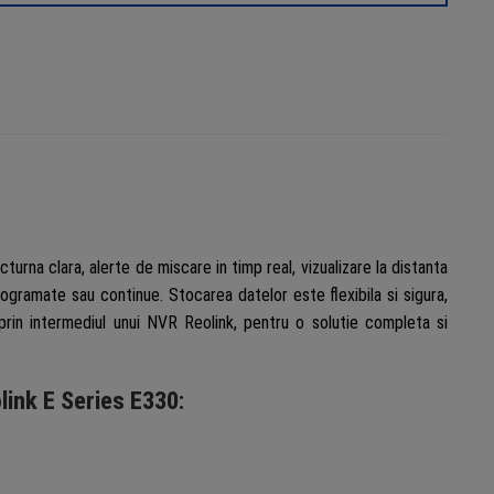
ing
nk
s
turna clara, alerte de miscare in timp real, vizualizare la distanta
programate sau continue. Stocarea datelor este flexibila si sigura,
prin intermediul unui NVR Reolink, pentru o solutie completa si
link E Series E330: