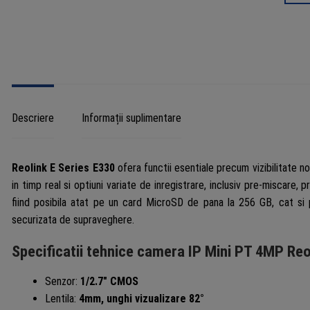
auto
track
-
Reoli
E
Serie
E330
Descriere
Informații suplimentare
Reolink E Series E330
ofera functii esentiale precum vizibilitate noc
in timp real si optiuni variate de inregistrare, inclusiv pre-miscare, 
fiind posibila atat pe un card MicroSD de pana la 256 GB, cat si 
securizata de supraveghere.
Specificatii tehnice camera IP Mini PT 4MP Reo
Senzor:
1/2.7″ CMOS
Lentila:
4mm, unghi vizualizare 82°