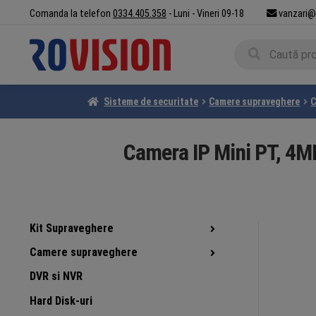
Sari
Sari
Comanda la telefon
0334.405.358
- Luni - Vineri 09-18
vanzari@
la
la
Caută
navigare
conținut
Caută
după:
Sisteme de securitate
Camere supraveghere
C
Camera IP Mini PT, 4MP,
Kit Supraveghere
Camere supraveghere
DVR si NVR
Hard Disk-uri