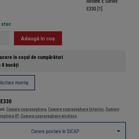
n stoc
tate
Adaugă în coș
ra
ucere în coșul de cumpărături
 8 bucăți
licitare montaj
fon,
:
E330
r,
rii:
Camere supraveghere
,
Camere supraveghere Interior
,
Camere
veghere IP
,
Camere supraveghere wireless
Cerere postare în SICAP