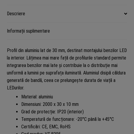
TAC
VT-
Descriere
8205
Informații suplimentare
Profil din aluminiu lat de 30 mm, destinat montajului benzilor LED
la interior. Lățimea mai mare față de profilurile standard permite
integrarea benzilor mai late și contribuie la o distribuție mai
uniformă a luminii pe suprafața iluminată. Aluminiul disipă căldura
generată de bandă, ceea ce prelungește durata de viață a
LEDurilor.
Material: aluminiu
Dimensiuni: 2000 x 30 x 10 mm
Grad de protecție: IP20 (interior)
Temperatură de funcționare: -20°C până la +45°C
Certificări: CE, EMC, RoHS