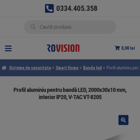
0334.405.358
Sari
Sari
Caută
Caută
la
la
după:
navigare
conținut
0,00
lei
Sisteme de securitate
Smart Home
Banda led
Profil aluminiu pe
Profil aluminiu pentru bandă LED, 2000x30x10 mm,
interior IP20, V-TAC VT-8205