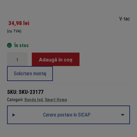
V-tac
34,98
lei
(cu TVA)
În stoc
Cantitate
Adaugă în coș
Profil
aluminiu
Solicitare montaj
pentru
bandă
SKU:
SKU-23177
LED,
Categorii:
Banda led
,
Smart Home
2000x30x10
mm,
Cerere postare în SICAP
interior
IP20,
V-