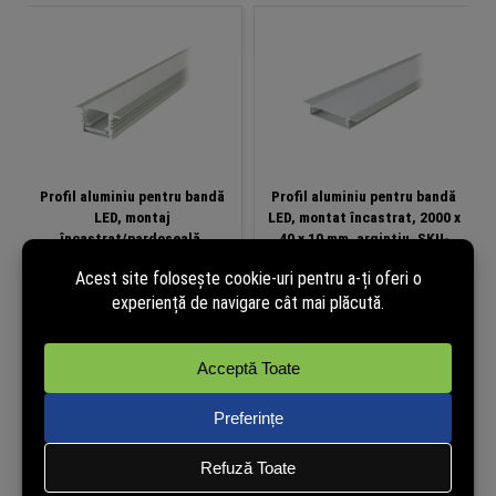
Profil aluminiu pentru bandă
Profil aluminiu pentru bandă
LED, montaj
LED, montat încastrat, 2000 x
încastrat/pardoseală,
40 x 10 mm, argintiu, SKU-
2000×17×14 mm, argintiu, V-Tac
24101
SKU-24105
34,98
lei
40,69
lei
(cu TVA)
(cu TVA)
În stoc
În stoc
Adaugă în coș
Adaugă în coș