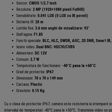
Senzor:
CMOS 1/2.7 inch
Rezolutie:
2 MP (1920×1080 pixeli FullHD)
Sensibilitate:
0.041 LUX (0 LUX cu IR pornit)
Distanta IR:
20 m
Lentila fixa:
3.6 mm unghi de vizualizare: 93°
Diafragma:
F1.85
Functii speciale:
BLC, HLC, DWDR, AGC, 2D DNR, Smart IR,
Iesire video:
Dual BNC: HDCVI/CVBS
Alimentare:
DC 12V
Consum:
2.7 W
Temperatura de functionare:
-40°C pana la +60°C
Grad de protectie:
IP67
Dimensiuni:
70 x 70 x 149 mm
Carcasa:
Plastic
Greutate:
0.15 Kg
Cu o clasa de protectie IP67, camera este rezistenta la intemperii si 
intervalul de temperaturi -40°C pana la +50°C. Transmisia video se po