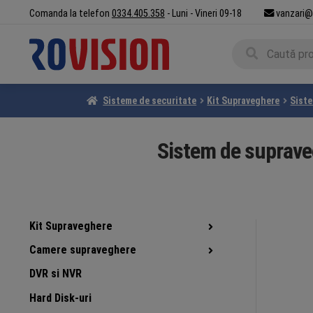
Sari
Sari
Comanda la telefon
0334.405.358
- Luni - Vineri 09-18
vanzari@
la
la
Caută
navigare
conținut
Caută
după:
Sisteme de securitate
Kit Supraveghere
Sist
Sistem de suprave
Kit Supraveghere
Camere supraveghere
DVR si NVR
Hard Disk-uri