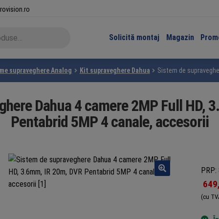
rovision.ro
Solicită montaj
Magazin
Promo
eme supraveghere Analog
Kit supraveghere Dahua
Sistem de supravegher
ghere Dahua 4 camere 2MP Full HD, 
Pentabrid 5MP 4 canale, accesorii
PRP: 
649
(cu TV