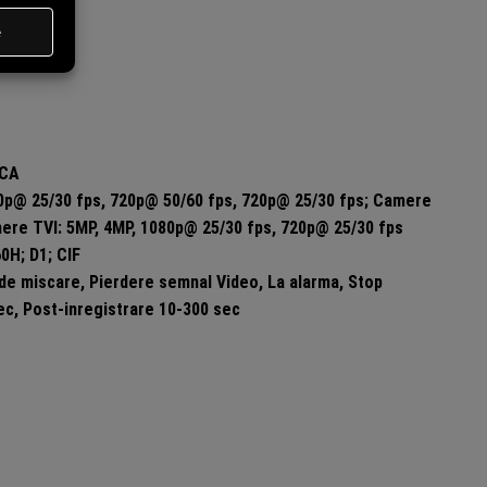
RCA
p@ 25/30 fps, 720p@ 50/60 fps, 720p@ 25/30 fps; Camere
ere TVI: 5MP, 4MP, 1080p@ 25/30 fps, 720p@ 25/30 fps
0H; D1; CIF
de miscare, Pierdere semnal Video, La alarma, Stop
ec, Post-inregistrare 10-300 sec