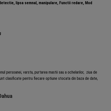
detectie, lipsa semnal, manipulare, Functii redare, Mod
U
ul persoanei, varsta, purtarea mastii sau a ochelarilor, ziua de
sunt clasificate pentru fiecare optiune stocata din baza de date,
 Dahua