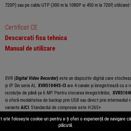
720P) sau pe cablu UTP (300 m la 1080P si 450 m la 720P, utilizand vid
Certificat CE
Descarcati fisa tehnica
Manual de utilizare
DVR (
Digital Video Recorder
)
este un dispozitiv digital care stochea
și IP. Din seria AI,
XVR5104HS-I3
are 4 canale și înregistrează cu o
rezoluție de pănă șa 6 MP. Pentru stocarea înregistrărilor,
XVR5104
si oferă modalitatea de backup prin USB sau direct prin intermediul re
variante
AICI
. Standardul de compresie este H.265+.
Specificatii tehnice DVR Dahua 5MP, 4 canale, 