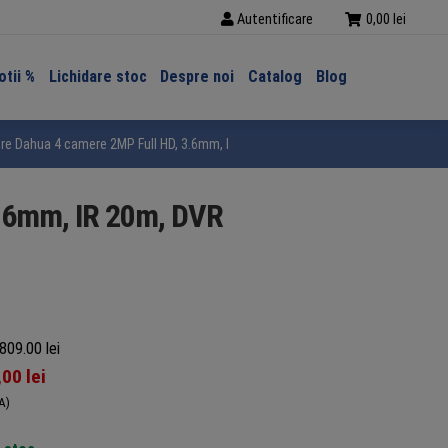
Autentificare
0,00
lei
tii %
Lichidare stoc
Despre noi
Catalog
Blog
e Dahua 4 camere 2MP Full HD, 3.6mm, IR 20m, DVR Pentabrid 5MP 4 canale, ac
3.6mm, IR 20m, DVR
809.00 lei
,00
lei
A)