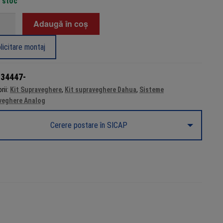
n stoc
tate
Adaugă în coș
m
licitare montaj
veghere
:
34447-
rii:
Kit Supraveghere
,
Kit supraveghere Dahua
,
Sisteme
re
veghere Analog
Cerere postare în SICAP
,
brid