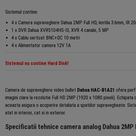
canale
acceso
Sistemul contine:
4 x Camera supraveghere Dahua 2MP Full HD, lentila 3.6mm, IR 
1 x DVR Dahua XVR5104HS-I3, XVR 4 canale, 5 MP
4 x Cablu sertizat BNC+DC 10 metri
4 x Alimentator camera 12V 1A
Sistemul nu contine Hard Disk!
Camera de supraveghere video bullet
Dahua HAC-B1A21
ofera perf
imagini clare la rezolutie Full HD 2MP (1920 x 1080 pixeli). Echipata c
aceasta asigura o acoperire detaliata a spatiilor supravegheate. Sis
atat in interior, cat si in exterior.
Specificatii tehnice camera analog Dahua 2M