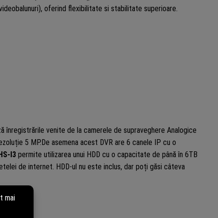
eobalunuri), oferind flexibilitate si stabilitate superioare.
ză înregistrările venite de la camerele de supraveghere Analogice
 rezoluție 5 MP.De asemena acest DVR are 6 canele IP cu o
HS-I3
permite utilizarea unui HDD cu o capacitate de până în 6TB
telei de internet. HDD-ul nu este inclus, dar poți găsi câteva
Audio: