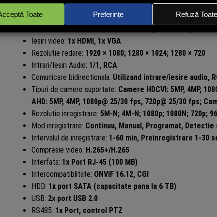
Tehnologii suportate:
HDCVI/AHD/TVI/CVBS/IP
Intrari video analogice:
4x canale
Intrari video IP
: 4+2 canale, rezolutie pana la 6 Mp/canal
Iesiri video:
1x HDMI, 1x VGA
Rezolutie redare:
1920 × 1080; 1280 × 1024; 1280 × 720
Intrari/Iesiri Audio:
1/1, RCA
Comunicare bidirectionala:
Utilizand intrare/iesire audio, 
Tipuri de camere suportate:
Camere HDCVI: 5MP, 4MP, 1080
AHD: 5MP, 4MP, 1080p@ 25/30 fps, 720p@ 25/30 fps; Cam
Rezolutie inregistrare:
5M-N; 4M-N; 1080p; 1080N; 720p; 96
Mod inregistrare:
Continuu, Manual, Programat, Detectie 
Intervalul de inregistrare:
1-60 min, Preinregistrare 1-30 s
Compresie video:
H.265+/H.265
Interfata:
1x Port RJ-45 (100 MB)
Intercompatiblitate:
ONVIF 16.12, CGI
HDD:
1x port SATA (capacitate pana la 6 TB)
USB:
2x port USB 2.0
RS485:
1x Port, control PTZ