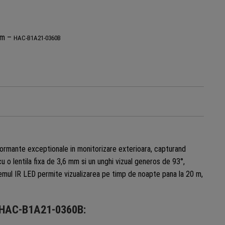
,
rii
20m –
HAC-B1A21-0360B
ormante exceptionale in monitorizare exterioara, capturand
u o lentila fixa de 3,6 mm si un unghi vizual generos de 93°,
temul IR LED permite vizualizarea pe timp de noapte pana la 20 m,
P HAC-B1A21-0360B: