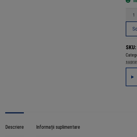
Î
Canti
Siste
de
So
supra
Dahua
SKU
4
Catego
came
supra
2MP
Full
HD,
3.6mm
IR
20m,
DVR
Penta
5MP
Descriere
Informații suplimentare
4