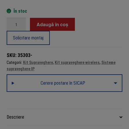
În stoc
Cantitate
Adaugă în coș
Sistem
supraveghere
Solicitare montaj
video
Wi-
SKU:
35303-
Fi
Categorii:
Kit Supraveghere
,
Kit supraveghere wireless
,
Sisteme
2
supraveghere IP
camere
2MP
Cerere postare în SICAP
Smart
IR
30m,
Microfon,
NVR
Descriere
4