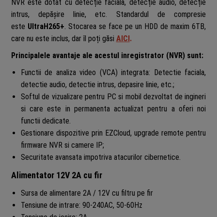
NVR este dotat cu detecție facială, detecție audio, detecție
intrus, depășire linie, etc. Standardul de compresie
este
UltraH265+
. Stocarea se face pe un HDD de maxim 6TB,
care nu este inclus, dar îl poți găsi
AICI
.
Principalele avantaje ale acestul inregistrator (NVR) sunt:
Functii de analiza video (VCA) integrata: Detectie faciala,
detectie audio, detectie intrus, depasire linie, etc.;
Softul de vizualizare pentru PC si mobil dezvoltat de ingineri
si care este in permanenta actualizat pentru a oferi noi
functii dedicate.
Gestionare dispozitive prin EZCloud, upgrade remote pentru
firmware NVR si camere IP;
Securitate avansata impotriva atacurilor cibernetice.
Alimentator 12V 2A cu fir
Sursa
de alimentare 2A / 12V cu filtru pe fir
Tensiune de intrare: 90-240AC, 50-60Hz