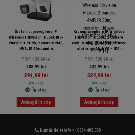
Sistem supraveghere IP
Kit supraveghere IP Wireless
Wireless Hikvision HiLook IKS-
Hikvision HiLook, 2 camere
2042BTH-PH/W, 2 camere 2MP,
4MP, IR 30m, microfon, difuzor,
NVS, IR 30m, audio
slot microSD, NVS – IKS-
bidirectional, slot microSD
2044BTH-PH/W
PRP: 439.99 lei
PRP: 509.99 lei
388,99
lei
432,99
lei
291,99
lei
324,99
lei
(cu TVA)
(cu TVA)
În stoc
În stoc
Adaugă în coș
Adaugă în coș
Număr de telefon - 0334.405.358