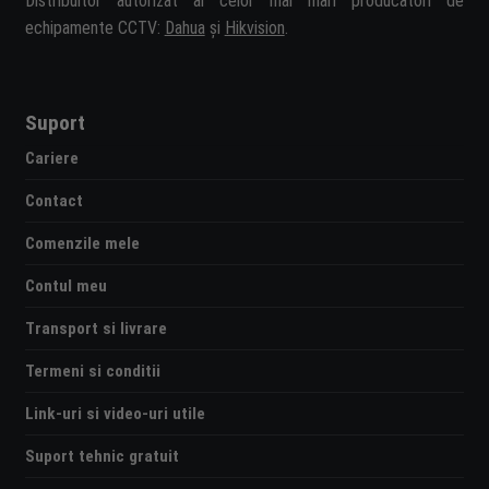
Distribuitor autorizat al celor mai mari producători de
echipamente CCTV:
Dahua
și
Hikvision
.
Suport
Cariere
Contact
Comenzile mele
Contul meu
Transport si livrare
Termeni si conditii
Link-uri si video-uri utile
Suport tehnic gratuit