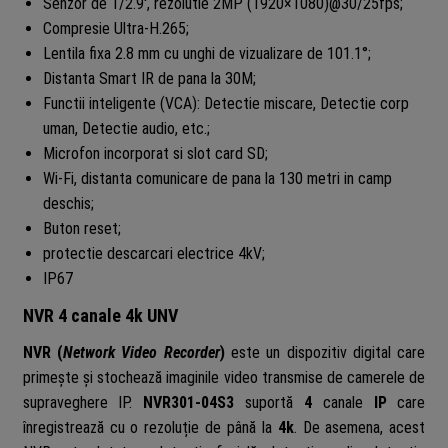
Senzor de 1/2.9′, rezolutie 2MP (1920×1080)@30/25fps;
Compresie Ultra-H.265;
Lentila fixa 2.8 mm cu unghi de vizualizare de 101.1°;
Distanta Smart IR de pana la 30M;
Functii inteligente (VCA): Detectie miscare, Detectie corp
uman, Detectie audio, etc.;
Microfon incorporat si slot card SD;
Wi-Fi, distanta comunicare de pana la 130 metri in camp
deschis;
Buton reset;
protectie descarcari electrice 4kV;
IP67
NVR 4 canale 4k UNV
NVR (
Network Video Recorder
)
este un dispozitiv digital care
primește și stochează imaginile video transmise de camerele de
supraveghere IP.
NVR301-04S3
suportă
4
canale
IP
care
înregistrează cu o rezoluție de până la
4k
. De asemena, acest