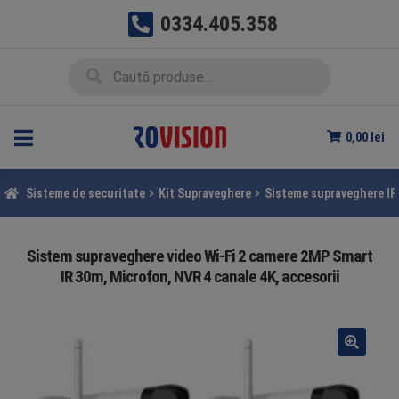
0334.405.358
Sari
Sari
Caută
Caută
la
la
după:
navigare
conținut
0,00
lei
Sisteme de securitate
Kit Supraveghere
Sisteme supraveghere IP
Sistem supraveghere video Wi-Fi 2 camere 2MP Smart
IR 30m, Microfon, NVR 4 canale 4K, accesorii