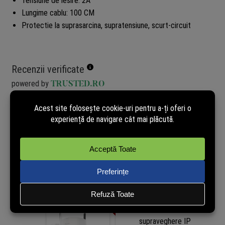
Tensiune de iesire: 2A
Lungime cablu: 100 CM
Protectie la suprasarcina, supratensiune, scurt-circuit
Recenzii verificate
powered by
TRUSTED.RO
Nu avem încă opinii de la clienți verificați pentru acest produs.
Recenzia poate fi lăsată doar de cei care au cumpărat pe site.
Cumpără și tu acum pentru a putea publica opinia ta în mod
independent!
Produse similare
-25%
-25%
-2