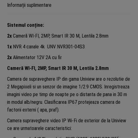
canale
Informații suplimentare
4K,
accesorii
Sistemul conține:
2x
Cameră WI-FI, 2MP, Smart IR 30 M, Lentila 2.8mm
1x
NVR
4 canale 4k UNV NVR301-04S3
2x
Alimentator 12V 2A cu fir
Cameră WI-FI, 2MP, Smart IR 30 M, Lentila 2.8mm
Camera de supraveghere IP din gama Uniview are o rezolutie de
2 Megapixeli si un senzor de imagine 1/2.9 CMOS. Inregistreaza
imagini video pe timp de noapte pe o distanta de pana in 30 m
in modul alb/negru. Clasificarea IP67 protejeaza camera de
factorii externi ( apa, praf).
Camera supraveghere video IP Wi-Fi de exterior de la Uniview
ce are urmatoarele caracteristici: