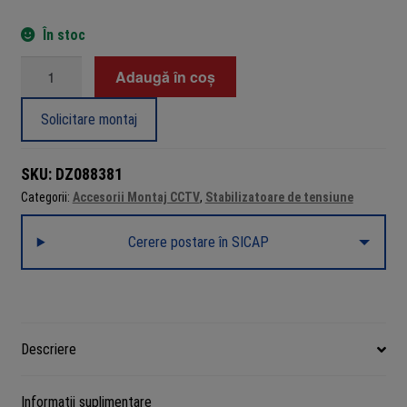
În stoc
Cantitate
Adaugă în coș
Stabilizator
de
Solicitare montaj
tensiune
monofazat
SKU:
DZ088381
10
Categorii:
Accesorii Montaj CCTV
,
Stabilizatoare de tensiune
kVA
/
Cerere postare în SICAP
6000
W,
tehnologie
relee,
TED
Descriere
Electric
TED000071
Informații suplimentare