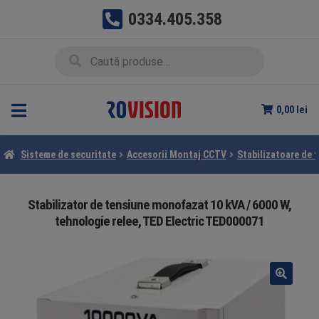
0334.405.358
Sari
Sari
Caută
Caută
la
la
după:
navigare
conținut
0,00
lei
Sisteme de securitate
Accesorii Montaj CCTV
Stabilizatoare de 
Stabilizator de tensiune monofazat 10 kVA / 6000 W,
tehnologie relee, TED Electric TED000071