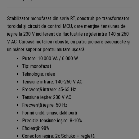
Stabilizator monofazat din seria RT, construit pe transformator
toroidal și circuit de control MCU, care menține tensiunea de
ieșire la 230 V indiferent de fluctuațiile rețelei între 140 și 260
V AC. Carcasă metalică robustă, cu patru picioare cauciucate și
un mâner superior pentru mutare ușoară.
Putere: 10.000 VA / 6.000 W
Tip: monofazat
Tehnologie: relee
Tensiune intrare: 140-260 V AC
Frecvență intrare: 45-65 Hz
Tensiune ieșire: 230 V AC
Frecvență ieșire: 50 Hz
Formă undă: sinusoidală pură
Precizie tensiune ieșire: 8-10%
Eficiență: 98%
Conectori ieșire: 2x Schuko + regletă