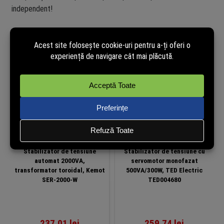
independent!
Produse similare
Stabilizator de tensiune
Stabilizator de tensiune cu
automat 2000VA,
servomotor monofazat
transformator toroidal, Kemot
500VA/300W, TED Electric
SER-2000-W
TED004680
237,01
lei
259,74
lei