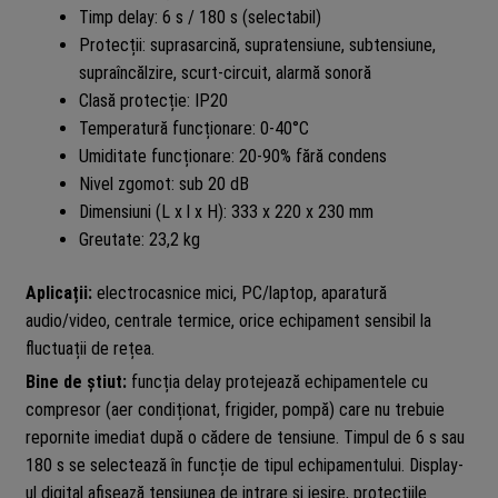
Timp delay: 6 s / 180 s (selectabil)
Protecții: suprasarcină, supratensiune, subtensiune,
supraîncălzire, scurt-circuit, alarmă sonoră
Clasă protecție: IP20
Temperatură funcționare: 0-40°C
Umiditate funcționare: 20-90% fără condens
Nivel zgomot: sub 20 dB
Dimensiuni (L x l x H): 333 x 220 x 230 mm
Greutate: 23,2 kg
Aplicații:
electrocasnice mici, PC/laptop, aparatură
audio/video, centrale termice, orice echipament sensibil la
fluctuații de rețea.
Bine de știut:
funcția delay protejează echipamentele cu
compresor (aer condiționat, frigider, pompă) care nu trebuie
repornite imediat după o cădere de tensiune. Timpul de 6 s sau
180 s se selectează în funcție de tipul echipamentului. Display-
ul digital afișează tensiunea de intrare și ieșire, protecțiile