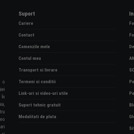
Suport
I
Cariere
Fo
Contact
Fo
Comenzile mele
De
Contul meu
A
Transport si livrare
S
Termeni si conditii
Po
e o
iei
Link-uri si video-uri utile
Po
 În
ia,
Suport tehnic gratuit
Bl
tru
Modalitati de plata
Gl
deo
ari
Si