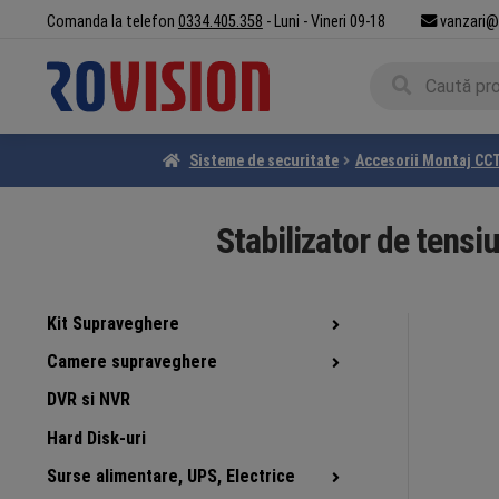
Sari
Sari
Comanda la telefon
0334.405.358
- Luni - Vineri 09-18
vanzari@
la
la
Caută
navigare
conținut
Caută
după:
Sisteme de securitate
Accesorii Montaj CC
Stabilizator de tensi
Kit Supraveghere
Camere supraveghere
DVR si NVR
Hard Disk-uri
Surse alimentare, UPS, Electrice