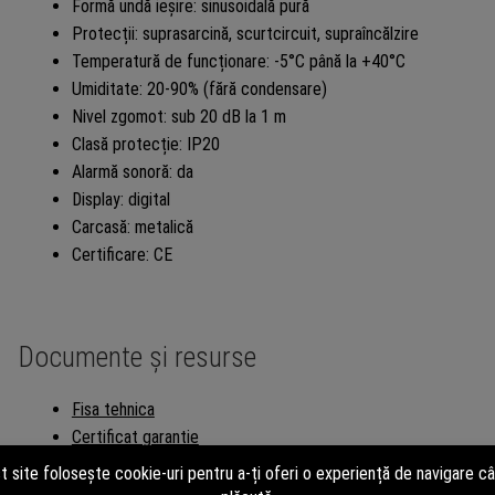
Formă undă ieșire: sinusoidală pură
Protecții: suprasarcină, scurtcircuit, supraîncălzire
Temperatură de funcționare: -5°C până la +40°C
Umiditate: 20-90% (fără condensare)
Nivel zgomot: sub 20 dB la 1 m
Clasă protecție: IP20
Alarmă sonoră: da
Display: digital
Carcasă: metalică
Certificare: CE
Documente și resurse
Fisa tehnica
Certificat garantie
Certificat CE Ted Electric
Declaratie CE Producator