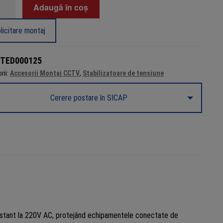
tate
Adaugă în coș
izator
licitare montaj
une
VA
TED000125
rii:
Accesorii Montaj CCTV
,
Stabilizatoare de tensiune
W,
al
Cerere postare în SICAP
e
ic
constant la 220V AC, protejând echipamentele conectate de