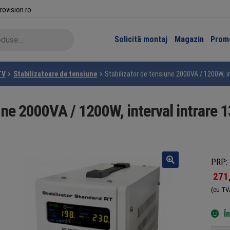
rovision.ro
Solicită montaj
Magazin
Promo
TV
Stabilizatoare de tensiune
Stabilizator de tensiune 2000VA / 1200W, in
une 2000VA / 1200W, interval intrare 
PRP: 
271
(cu TV
Î