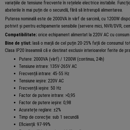
variațiile de tensiune frecvente în rețelele electrice instabile. Func
abaterile în mai puțin de o secundă, fără să întrerupă alimentarea.
Puterea nominală este de 2000VA în vârf de sarcină, cu 1200W disponib
potrivit și pentru echipamente sensibile (servere mici, NVR/DVR, cen
Compatibilitate:
orice echipament alimentat la 220V AC cu consum 
Bine de știut:
lasă o marjă de cel puțin 20-25% față de consumul tot
Clasa IP20 înseamnă că e destinat exclusiv interioarelor ferite de pra
Putere: 2000VA (vârf) / 1200W (continuu, 24h)
Tensiune intrare: 135V-265V AC
Frecvență intrare: 45-55 Hz
Tensiune ieșire: 220V AC
Frecvență ieșire: 50 Hz
Factor de putere intrare: >0,95
Factor de putere ieșire: 0,98
Acuratețe reglare: ±2%
Timp de corecție: sub 1 secundă
Eficiență: 97-99%