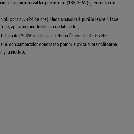
ționează pe un interval larg de intrare (135-265V) și corectează
ili continuu (24 de ore). Unda sinusoidală pură la ieșire îl face
trale, aparatură medicală sau de laborator).
total sub 1200W continuu; rețele cu frecvență 45-55 Hz.
al al echipamentelor conectate pentru a evita supraîncărcarea.
f și umiditate.