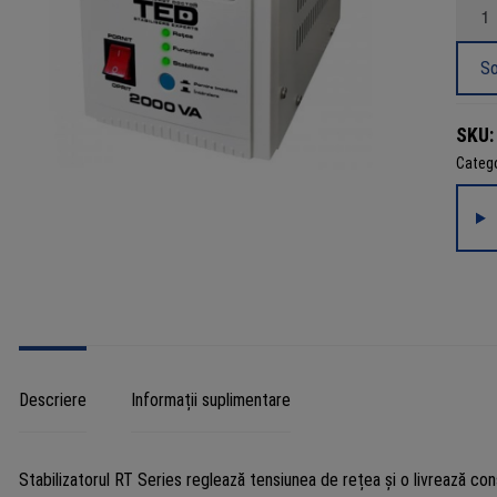
Canti
Stabil
de
So
tensi
2000
SKU:
/
Catego
1200
interv
intrar
135-
265V,
TED
Electr
Descriere
Informații suplimentare
Stabilizatorul RT Series reglează tensiunea de rețea și o livrează 