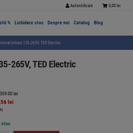
Autentificare
0,00
lei
tii %
Lichidare stoc
Despre noi
Catalog
Blog
terval intrare 135-265V, TED Electric
135-265V, TED Electric
359.00 lei
,56
lei
A)
n stoc