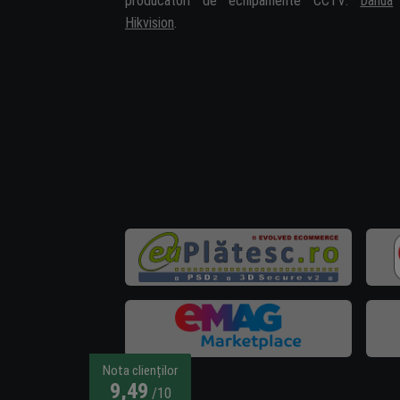
producători de echipamente CCTV:
Dahua
Hikvision
.
Nota clienților
9,49
/10