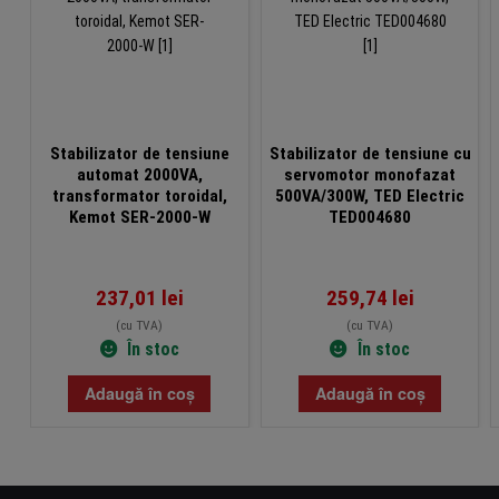
Stabilizator de tensiune
Stabilizator de tensiune cu
automat 2000VA,
servomotor monofazat
transformator toroidal,
500VA/300W, TED Electric
Kemot SER-2000-W
TED004680
237,01
lei
259,74
lei
(cu TVA)
(cu TVA)
În stoc
În stoc
Adaugă în coș
Adaugă în coș