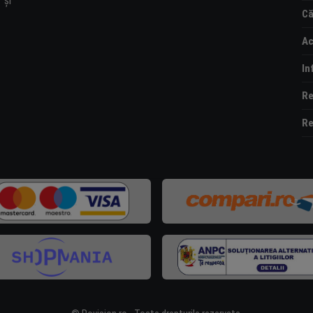
și
Că
Ac
In
Re
Re