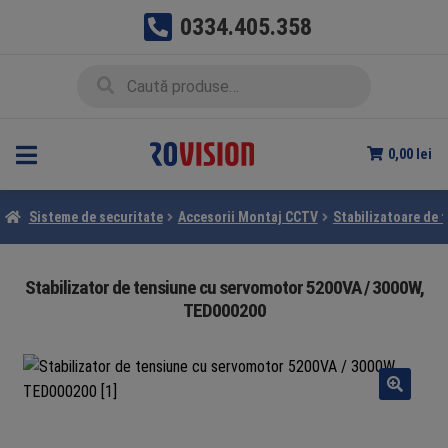
0334.405.358
Sari
Sari
Caută
Caută
la
la
după:
navigare
conținut
0,00
lei
Sisteme de securitate
Accesorii Montaj CCTV
Stabilizatoare de 
Stabilizator de tensiune cu servomotor 5200VA / 3000W,
TED000200