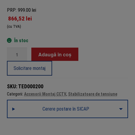
PRP: 999.00 lei
866,52
lei
(cu TVA)
În stoc
Cantitate
Adaugă în coș
Stabilizator
de
Solicitare montaj
tensiune
cu
SKU:
TED000200
servomotor
Categorii:
Accesorii Montaj CCTV
,
Stabilizatoare de tensiune
5200VA
/
Cerere postare în SICAP
3000W,
TED000200