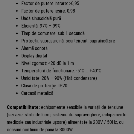
Factor de putere intrare: >0,95
Factor de putere ieșire: 0,98
Undă sinusoidală pură
Eficiență: 97% – 99%
Timp de comutare: sub 1 secundă
Protecții: suprasarcină, scurtcircuit, supraîncălzire
Alarmă sonoră
Display digital
Nivel zgomot: <20 dB la 1 m
Temperatură de funcționare: -5°C … +40°C
Umiditate: 20% – 90% (fără condensare)
Clasă de protecție: IP20
Carcasă metalică
Compatibilitate:
echipamente sensibile la variații de tensiune
(servere, stații de lucru, sisteme de supraveghere, echipamente
medicale sau industriale ușoare) alimentate la 230V / 50Hz, cu
consum continuu de până la 3000W.