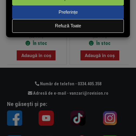
SER-2000-W
TED004680
237,01
lei
265,23
lei
(cu TVA)
(cu TVA)
În stoc
În stoc
Adaugă în coș
Adaugă în coș
Număr de telefon - 0334.405.358
Adresă de e-mail - vanzari@rovision.ro
Ne găsești și pe: