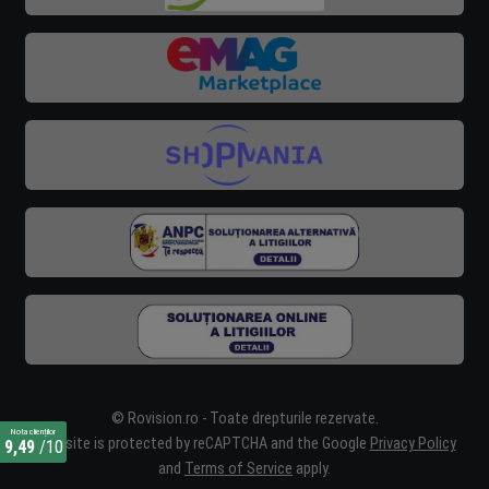
© Rovision.ro - Toate drepturile rezervate.
Nota clienților
This site is protected by reCAPTCHA and the Google
Privacy Policy
9,49
/10
and
Terms of Service
apply.