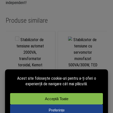
independent!
Produse similare
Stabilizator de tensiune
Stabilizator de tensiune cu
automat 2000VA,
servomotor monofazat
transformator toroidal, Kemot
500VA/300W, TED Electric
SER-2000-W
TED004680
237,01
lei
265,23
lei