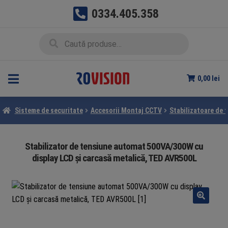
0334.405.358
Sari
Sari
Caută
Caută
la
la
după:
navigare
conținut
0,00
lei
Sisteme de securitate
Accesorii Montaj CCTV
Stabilizatoare de 
Stabilizator de tensiune automat 500VA/300W cu
display LCD și carcasă metalică, TED AVR500L