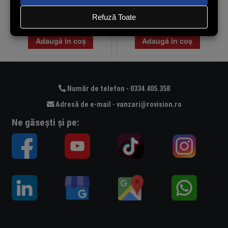
(cu TVA)
(cu TVA)
În stoc
În stoc
Adaugă în coș
Adaugă în coș
Număr de telefon - 0334.405.358
Adresă de e-mail - vanzari@rovision.ro
Ne găsești și pe: