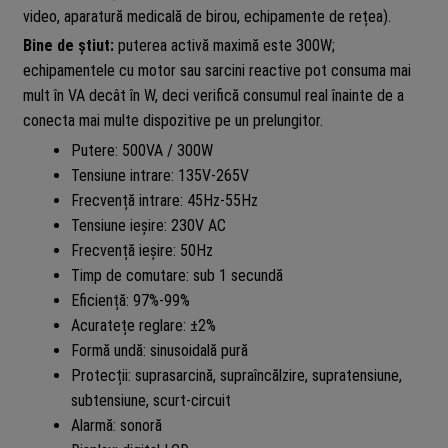
video, aparatură medicală de birou, echipamente de rețea).
Bine de știut:
puterea activă maximă este 300W;
echipamentele cu motor sau sarcini reactive pot consuma mai
mult în VA decât în W, deci verifică consumul real înainte de a
conecta mai multe dispozitive pe un prelungitor.
Putere: 500VA / 300W
Tensiune intrare: 135V-265V
Frecvență intrare: 45Hz-55Hz
Tensiune ieșire: 230V AC
Frecvență ieșire: 50Hz
Timp de comutare: sub 1 secundă
Eficiență: 97%-99%
Acuratețe reglare: ±2%
Formă undă: sinusoidală pură
Protecții: suprasarcină, supraîncălzire, supratensiune,
subtensiune, scurt-circuit
Alarmă: sonoră