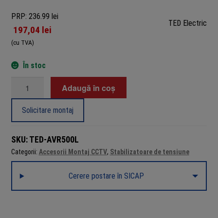
PRP: 236.99 lei
TED Electric
197,04
lei
(cu TVA)
În stoc
Cantitate
Adaugă în coș
Stabilizator
de
Solicitare montaj
tensiune
automat
SKU:
TED-AVR500L
500VA/300W
Categorii:
Accesorii Montaj CCTV
,
Stabilizatoare de tensiune
cu
display
Cerere postare în SICAP
LCD
și
carcasă
metalică,