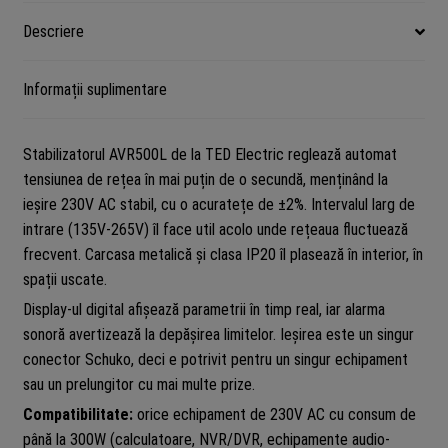
TED
Descriere
AVR500L
Informații suplimentare
Stabilizatorul AVR500L de la TED Electric reglează automat
tensiunea de rețea în mai puțin de o secundă, menținând la
ieșire 230V AC stabil, cu o acuratețe de ±2%. Intervalul larg de
intrare (135V-265V) îl face util acolo unde rețeaua fluctuează
frecvent. Carcasa metalică și clasa IP20 îl plasează în interior, în
spații uscate.
Display-ul digital afișează parametrii în timp real, iar alarma
sonoră avertizează la depășirea limitelor. Ieșirea este un singur
conector Schuko, deci e potrivit pentru un singur echipament
sau un prelungitor cu mai multe prize.
Compatibilitate:
orice echipament de 230V AC cu consum de
până la 300W (calculatoare, NVR/DVR, echipamente audio-