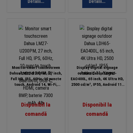
Detalii...
Detalii...
Monitor smart touchscreen
Display digital signage
Dahua LM27-U200PM, 27 inch,
outdoor Dahua LDH65-
Full HD, IPS, 60Hz, 10 puncte
EAO400L, 65 inch, 4K Ultra HD,
touch, Android 14, Wi-Fi,
2500 cd/m², IP55, Android 11,
Bluetooth, USB-C, HDMI,
Negru
camera 8MP, baterie 7300 mAh,
Alb
Disponibil la
Disponibil la
comandă
comandă