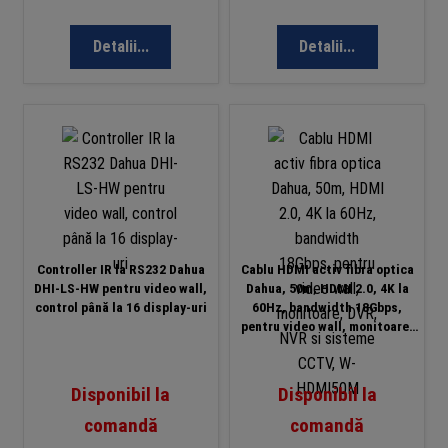
Detalii...
Detalii...
Controller IR la RS232 Dahua
Cablu HDMI activ fibra optica
DHI-LS-HW pentru video wall,
Dahua, 50m, HDMI 2.0, 4K la
control până la 16 display-uri
60Hz, bandwidth 18Gbps,
pentru video wall, monitoare,
DVR, NVR si sisteme CCTV, W-
HDMI50M
Disponibil la
Disponibil la
comandă
comandă