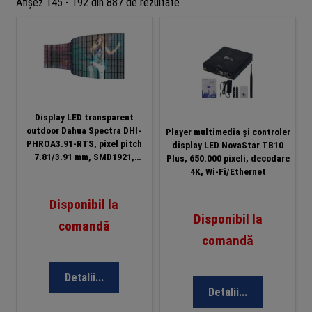
Sortat
Afișez 145 - 192 din 887 de rezultate
după
preț:
de
la
mic
la
Display LED transparent
mare
outdoor Dahua Spectra DHI-
Player multimedia și controler
PHROA3.91-RTS, pixel pitch
display LED NovaStar TB10
7.81/3.91 mm, SMD1921,
Plus, 650.000 pixeli, decodare
luminozitate 5000 nits, pentru
4K, Wi-Fi/Ethernet
vitrine si fatade din sticla
Disponibil la
Disponibil la
comandă
comandă
Detalii...
Detalii...