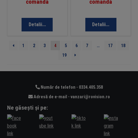
comandă
comandă
Detalii...
Detalii...
1
2
3
4
5
6
7
…
17
18
19
Număr de telefon - 0334.405.358
Adresă de e-mail - vanzari@rovision.ro
Ne găsești și pe: